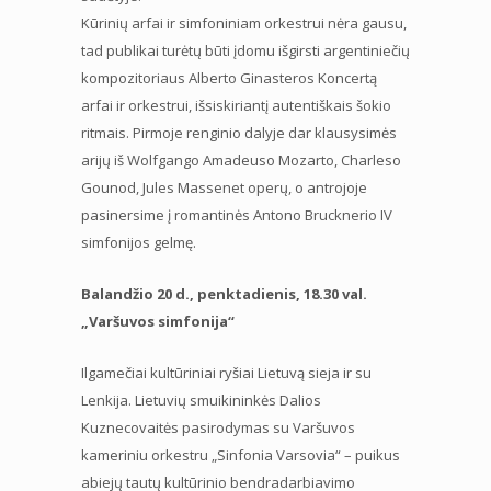
Kūrinių arfai ir simfoniniam orkestrui nėra gausu,
tad publikai turėtų būti įdomu išgirsti argentiniečių
kompozitoriaus Alberto Ginasteros Koncertą
arfai ir orkestrui, išsiskiriantį autentiškais šokio
ritmais. Pirmoje renginio dalyje dar klausysimės
arijų iš Wolfgango Amadeuso Mozarto, Charleso
Gounod, Jules Massenet operų, o antrojoje
pasinersime į romantinės Antono Brucknerio IV
simfonijos gelmę.
Balandžio 20 d., penktadienis, 18.30 val.
„Varšuvos simfonija“
Ilgamečiai kultūriniai ryšiai Lietuvą sieja ir su
Lenkija. Lietuvių smuikininkės Dalios
Kuznecovaitės pasirodymas su Varšuvos
kameriniu orkestru „Sinfonia Varsovia“ – puikus
abiejų tautų kultūrinio bendradarbiavimo