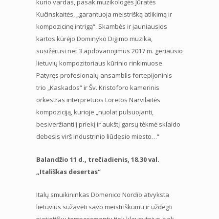
kurio vardas, pasak muzikologės Jūratės
Kučinskaitės, „garantuoja meistrišką atlikimą ir
kompozicinę intrigą“. Skambės ir jauniausios
kartos kūrėjo Dominyko Digimo muzika,
susižėrusi net 3 apdovanojimus 2017 m. geriausio
lietuvių kompozitoriaus kūrinio rinkimuose.
Patyręs profesionalų ansamblis fortepijoninis
trio „Kaskados“ ir Šv. Kristoforo kamerinis
orkestras interpretuos Loretos Narvilaitės
kompoziciją, kurioje „nuolat pulsuojanti,
besiveržianti į priekį ir aukštį garsų tėkmė sklaido
debesis virš industrinio liūdesio miesto…“
Balandžio 11 d., trečiadienis, 18.30 val.
„Itališkas desertas“
Italų smuikininkas Domenico Nordio atvyksta
lietuvius sužavėti savo meistriškumu ir uždegti
pietietišku temperamentu tiek klausytojus, tiek