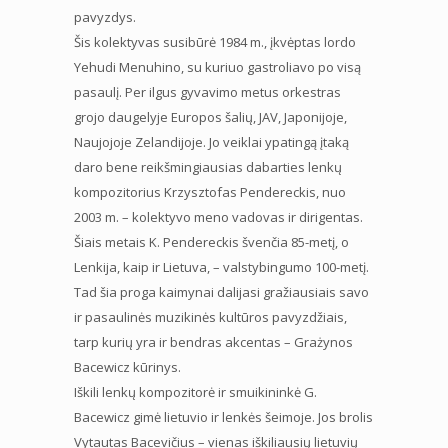
pavyzdys.
Šis kolektyvas susibūrė 1984 m., įkvėptas lordo
Yehudi Menuhino, su kuriuo gastroliavo po visą
pasaulį. Per ilgus gyvavimo metus orkestras
grojo daugelyje Europos šalių, JAV, Japonijoje,
Naujojoje Zelandijoje. Jo veiklai ypatingą įtaką
daro bene reikšmingiausias dabarties lenkų
kompozitorius Krzysztofas Pendereckis, nuo
2003 m. – kolektyvo meno vadovas ir dirigentas.
Šiais metais K. Pendereckis švenčia 85-metį, o
Lenkija, kaip ir Lietuva, – valstybingumo 100-metį.
Tad šia proga kaimynai dalijasi gražiausiais savo
ir pasaulinės muzikinės kultūros pavyzdžiais,
tarp kurių yra ir bendras akcentas – Grażynos
Bacewicz kūrinys.
Iškili lenkų kompozitorė ir smuikininkė G.
Bacewicz gimė lietuvio ir lenkės šeimoje. Jos brolis
Vytautas Bacevičius – vienas iškiliausių lietuvių