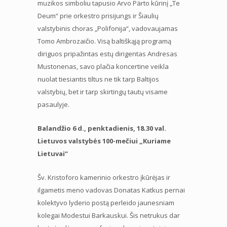
muzikos simboliu tapusio Arvo Pärto kūrinį „Te
Deum“ prie orkestro prisijungs ir Šiaulių
valstybinis choras „Polifonija“, vadovaujamas
Tomo Ambrozaičio. Visą baltiškąją programą
diriguos pripažintas estų dirigentas Andresas
Mustonenas, savo plačia koncertine veikla
nuolat tiesiantis tiltus ne tik tarp Baltijos
valstybių, bet ir tarp skirtingų tautų visame
pasaulyje.
Balandžio 6 d., penktadienis, 18.30 val.
Lietuvos valstybės 100-mečiui „Kuriame
Lietuvai“
Šv. Kristoforo kamerinio orkestro įkūrėjas ir
ilgametis meno vadovas Donatas Katkus pernai
kolektyvo lyderio postą perleido jaunesniam
kolegai Modestui Barkauskui. Šis netrukus dar