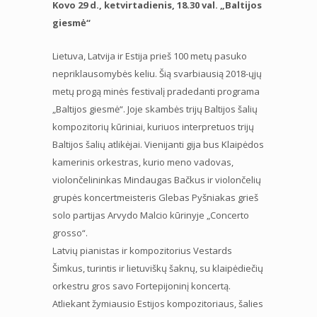
Kovo 29 d., ketvirtadienis, 18.30 val. „Baltijos
giesmė“
Lietuva, Latvija ir Estija prieš 100 metų pasuko
nepriklausomybės keliu. Šią svarbiausią 2018-ųjų
metų progą minės festivalį pradedanti programa
„Baltijos giesmė“. Joje skambės trijų Baltijos šalių
kompozitorių kūriniai, kuriuos interpretuos trijų
Baltijos šalių atlikėjai. Vienijanti gija bus Klaipėdos
kamerinis orkestras, kurio meno vadovas,
violončelininkas Mindaugas Bačkus ir violončelių
grupės koncertmeisteris Glebas Pyšniakas grieš
solo partijas Arvydo Malcio kūrinyje „Concerto
grosso“.
Latvių pianistas ir kompozitorius Vestards
Šimkus, turintis ir lietuviškų šaknų, su klaipėdiečių
orkestru gros savo Fortepijoninį koncertą.
Atliekant žymiausio Estijos kompozitoriaus, šalies