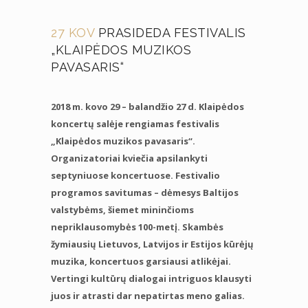
27 KOV
PRASIDEDA FESTIVALIS
„KLAIPĖDOS MUZIKOS
PAVASARIS“
2018 m. kovo 29 – balandžio 27 d. Klaipėdos
koncertų salėje rengiamas festivalis
„Klaipėdos muzikos pavasaris“.
Organizatoriai kviečia apsilankyti
septyniuose koncertuose. Festivalio
programos savitumas – dėmesys Baltijos
valstybėms, šiemet mininčioms
nepriklausomybės 100-metį. Skambės
žymiausių Lietuvos, Latvijos ir Estijos kūrėjų
muzika, koncertuos garsiausi atlikėjai.
Vertingi kultūrų dialogai intriguos klausyti
juos ir atrasti dar nepatirtas meno galias.