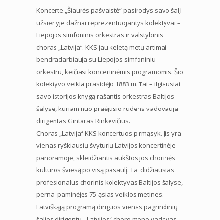
Koncerte „Šiaurės pašvaistė“ pasirodys savo šalį
užsienyje dažnai reprezentuojantys kolektyvai –
Liepojos simfoninis orkestras ir valstybinis
choras „Latvija“. KKS jau keletą metų artimai
bendradarbiauja su Liepojos simfoniniu
orkestru, keičiasi koncertinėmis programomis. Šio
kolektyvo veikla prasidėjo 1883 m. Tai – ilgiausiai
savo istorijos knygą rašantis orkestras Baltijos
šalyse, kuriam nuo praėjusio rudens vadovauja
dirigentas Gintaras Rinkevičius.
Choras „Latvija“ KKS koncertuos pirmąsyk. Jis yra
vienas ryškiausių švyturių Latvijos koncertinėje
panoramoje, skleidžiantis aukštos jos chorinės
kultūros šviesą po visą pasaulį. Tai didžiausias
profesionalus chorinis kolektyvas Baltijos šalyse,
pernai paminėjęs 75-ąsias veiklos metines.
Latviškąją programą diriguos vienas pagrindinių
šalies dirigentų, „Latvijos“ choro meno vadovas