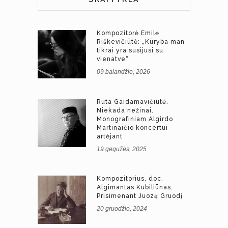
Kompozitorė Emilė
Riškevičiūtė: „Kūryba man
tikrai yra susijusi su
vienatve“
09 balandžio, 2026
Rūta Gaidamavičiūtė.
Niekada nežinai.
Monografiniam Algirdo
Martinaičio koncertui
artėjant
19 gegužės, 2025
Kompozitorius, doc.
Algimantas Kubiliūnas.
Prisimenant Juozą Gruodį
20 gruodžio, 2024