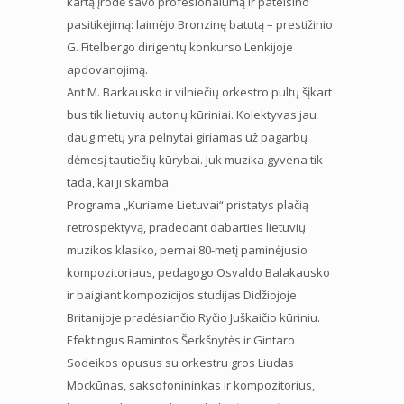
kartą įrodė savo profesionalumą ir pateisino
pasitikėjimą: laimėjo Bronzinę batutą – prestižinio
G. Fitelbergo dirigentų konkurso Lenkijoje
apdovanojimą.
Ant M. Barkausko ir vilniečių orkestro pultų šįkart
bus tik lietuvių autorių kūriniai. Kolektyvas jau
daug metų yra pelnytai giriamas už pagarbų
dėmesį tautiečių kūrybai. Juk muzika gyvena tik
tada, kai ji skamba.
Programa „Kuriame Lietuvai“ pristatys plačią
retrospektyvą, pradedant dabarties lietuvių
muzikos klasiko, pernai 80-metį paminėjusio
kompozitoriaus, pedagogo Osvaldo Balakausko
ir baigiant kompozicijos studijas Didžiojoje
Britanijoje pradėsiančio Ryčio Juškaičio kūriniu.
Efektingus Ramintos Šerkšnytės ir Gintaro
Sodeikos opusus su orkestru gros Liudas
Mockūnas, saksofonininkas ir kompozitorius,