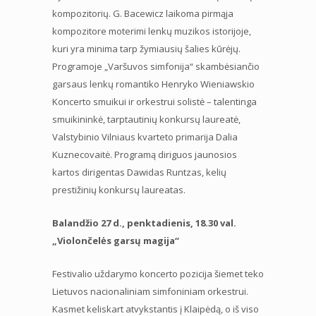
kompozitorių. G. Bacewicz laikoma pirmąja
kompozitore moterimi lenkų muzikos istorijoje,
kuri yra minima tarp žymiausių šalies kūrėjų.
Programoje „Varšuvos simfonija“ skambėsiančio
garsaus lenkų romantiko Henryko Wieniawskio
Koncerto smuikui ir orkestrui solistė – talentinga
smuikininkė, tarptautinių konkursų laureatė,
Valstybinio Vilniaus kvarteto primarija Dalia
Kuznecovaitė. Programą diriguos jaunosios
kartos dirigentas Dawidas Runtzas, kelių
prestižinių konkursų laureatas.
Balandžio 27 d., penktadienis, 18.30 val.
„Violončelės garsų magija“
Festivalio uždarymo koncerto pozicija šiemet teko
Lietuvos nacionaliniam simfoniniam orkestrui.
Kasmet keliskart atvykstantis į Klaipėdą, o iš viso