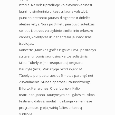
istorija. Ne veltui pradžioje kolektyvas vadinosi
Jaunimo simfoniniu orkestru. Jauna valstybė,
jauni orkestrantai, jaunas dirigentas ir didelės
ateities viltys. Nors po 3 metų jam buvo suteiktas
solidus Lietuvos valstybinio simfoninio orkestro
vardas, kolektyvas iki dabar tęsia jaunatviškas
tradicijas.
Koncerte „Muzikos grožis ir galia“ LVSO pasirodys
su talentingomis jaunosios kartos solistėmis
Milda Tūbelyte (mecosopranas) bei Joana
Daunytė (arfa). Vokietijoje reziduojanti M.
Tūbelyte per pastaruosius 5 metus parengė net
28 vaidmenis 24-iose operose Braunschweigo,
Erfurto, Karlsruhes, Oldenburgo ir Kylio
teatruose. Joana Daunytė yra daugybės muzikos
festivalių dalyvė, nuolat muzikuoja kamerinėse
programose, groja įvairių šalies orkestrų
sudėtyje.