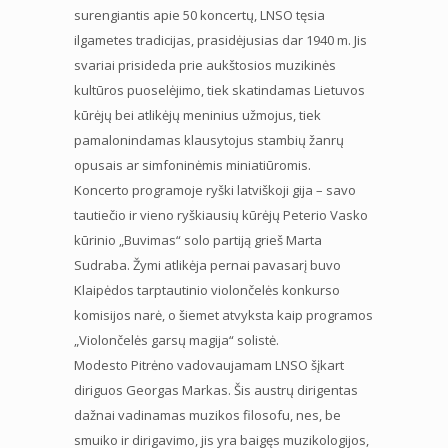
surengiantis apie 50 koncertų, LNSO tęsia
ilgametes tradicijas, prasidėjusias dar 1940 m. Jis
svariai prisideda prie aukštosios muzikinės
kultūros puoselėjimo, tiek skatindamas Lietuvos
kūrėjų bei atlikėjų meninius užmojus, tiek
pamalonindamas klausytojus stambių žanrų
opusais ar simfoninėmis miniatiūromis.
Koncerto programoje ryški latviškoji gija – savo
tautiečio ir vieno ryškiausių kūrėjų Peterio Vasko
kūrinio „Buvimas“ solo partiją grieš Marta
Sudraba. Žymi atlikėja pernai pavasarį buvo
Klaipėdos tarptautinio violončelės konkurso
komisijos narė, o šiemet atvyksta kaip programos
„Violončelės garsų magija“ solistė.
Modesto Pitrėno vadovaujamam LNSO šįkart
diriguos Georgas Markas. Šis austrų dirigentas
dažnai vadinamas muzikos filosofu, nes, be
smuiko ir dirigavimo, jis yra baigęs muzikologijos,