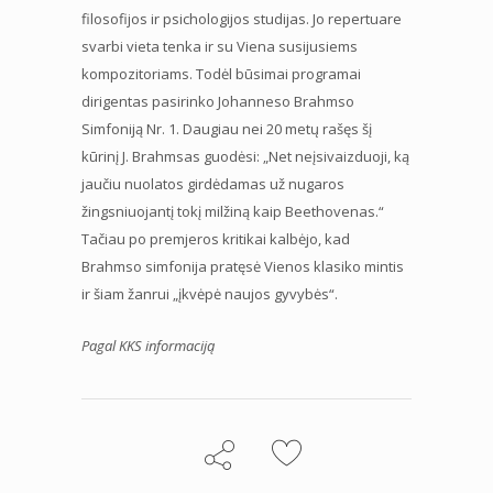
filosofijos ir psichologijos studijas. Jo repertuare
svarbi vieta tenka ir su Viena susijusiems
kompozitoriams. Todėl būsimai programai
dirigentas pasirinko Johanneso Brahmso
Simfoniją Nr. 1. Daugiau nei 20 metų rašęs šį
kūrinį J. Brahmsas guodėsi: „Net neįsivaizduoji, ką
jaučiu nuolatos girdėdamas už nugaros
žingsniuojantį tokį milžiną kaip Beethovenas.“
Tačiau po premjeros kritikai kalbėjo, kad
Brahmso simfonija pratęsė Vienos klasiko mintis
ir šiam žanrui „įkvėpė naujos gyvybės“.
Pagal KKS informaciją