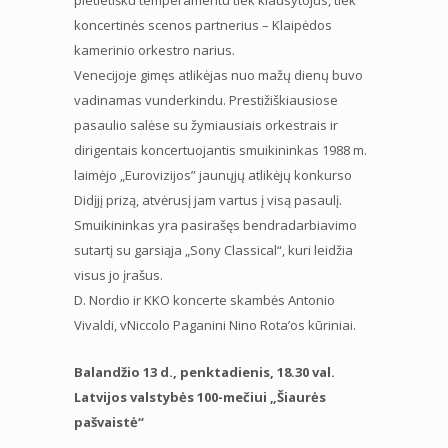
koncertinės scenos partnerius – Klaipėdos
kamerinio orkestro narius.
Venecijoje gimęs atlikėjas nuo mažų dienų buvo
vadinamas vunderkindu. Prestižiškiausiose
pasaulio salėse su žymiausiais orkestrais ir
dirigentais koncertuojantis smuikininkas 1988 m.
laimėjo „Eurovizijos” jaunųjų atlikėjų konkurso
Didįjį prizą, atvėrusį jam vartus į visą pasaulį.
Smuikininkas yra pasirašęs bendradarbiavimo
sutartį su garsiąja „Sony Classical“, kuri leidžia
visus jo įrašus.
D. Nordio ir KKO koncerte skambės Antonio
Vivaldi, vNiccolo Paganini Nino Rota’os kūriniai.
Balandžio 13 d., penktadienis, 18.30 val.
Latvijos valstybės 100-mečiui „Šiaurės
pašvaistė“