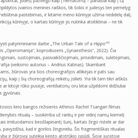
apskritai, judesį pažvelgti kaip į nematomą – panašiai kaip į tą
pildytos įvairios meninės raiškos, tik šokis ir judesys ten pernelyg
is nebūtinai pastebimas, ir kitame meno kūrinyje užima nedidelę dalį,
kciją kūrinyje, o kartais kūrinyje jis nutinka atsitiktinai – ne tik
švysti patyriminiame darbe „The Urban Tale of a Hippo“
[2]
is „Operomanija“, koprodiuseris „Synaesthesis“, 2022). Čia
ingsniais, sustojimais, pasivaikščiojimais, prisėdimais, sulėtėjimais,
afija (veiksmo autorius – Andrius Katinas). Skambant
ms, žiūrovas yra šios choreografijos atlikėjas ir pats sau
ų, kaip į šią choreografiją reikėtų įsilieti. Yra tik tam tikri aiškūs
 ar kitoje rūko pusėje, ventiliatorių oru lėtai užpildomi didžiuliai
is gyvūnais.
istosios kino bangos režisierės Athinos Rachel Tsangari filmas
ienybės ritualą – susikimba už rankų ir per vidinį namų kiemelį
is imituodamos besišlapinantį šunį, kartais žirgo ristele ar dar
 pavyzdžiui, kad ir gorilos žingsneliu. Šis fragmentiškas ritualas
bę ir žiūrovui suteikia keisto atotrūkio įspūdį. Šioje juostoje