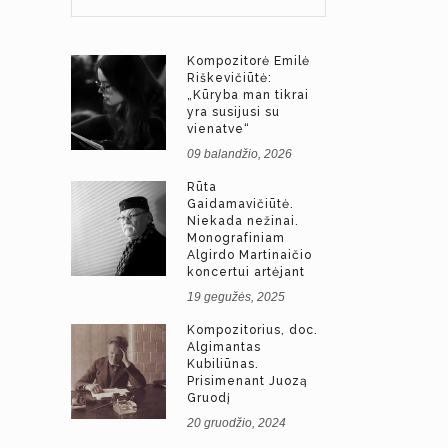
Kompozitorė Emilė
Riškevičiūtė:
„Kūryba man tikrai
yra susijusi su
vienatve“
09 balandžio, 2026
Rūta
Gaidamavičiūtė.
Niekada nežinai.
Monografiniam
Algirdo Martinaičio
koncertui artėjant
19 gegužės, 2025
Kompozitorius, doc.
Algimantas
Kubiliūnas.
Prisimenant Juozą
Gruodį
20 gruodžio, 2024