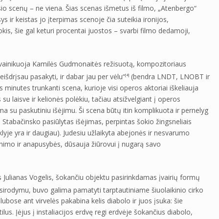
desio scenų – ne viena. Šias scenas išmetus iš filmo, „Atenbergo“
ys ir keistas jo įterpimas scenoje čia suteikia ironijos,
, šie gal keturi procentai juostos – svarbi filmo dedamoji,
na vainikuoja Kamilės Gudmonaitės režisuotą, kompozitoriaus
šdrįsau pasakyti, ir dabar jau per vėlu“
(bendra LNDT, LNOBT ir
[4]
 minutes trunkanti scena, kurioje visi operos aktoriai iškeliauja
 su laisve ir kelionės polėkiu, tačiau atsižvelgiant į operos
ama su paskutiniu išėjimu. Ši scena būtų itin komplikuota ir pernelyg
Stabačinsko pasiūlytas išėjimas, perpintas šokio žingsneliais
lyje yra ir daugiau). Judesiu užlaikyta abejonės ir nesvarumo
nimo ir anapusybės, dūsauja žiūrovui į nugarą savo
Julianas Vogelis, šokančiu objektu pasirinkdamas įvairių formų
pasirodymu, buvo galima pamatyti tarptautiniame šiuolaikinio cirko
lubose ant virvelės pakabina kelis diabolo ir juos įsuka: šie
s. Įėjus į instaliacijos erdvę regi erdvėje šokančius diabolo,