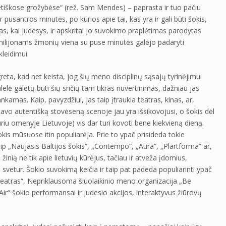
etiškose grožybėse“ (rež. Sam Mendes) – paprasta ir tuo pačiu
r pusantros minutės, po kurios apie tai, kas yra ir gali būti šokis,
as, kai judesys, ir apskritai jo suvokimo praplėtimas parodytas
kai milijonams žmonių viena su puse minutės galėjo padaryti
leidimui.
 greta, kad net keista, jog šių meno disciplinų sąsajų tyrinėjimui
elė galėtų būti šių sričių tam tikras nuvertinimas, dažniau jas
nkamas. Kaip, pavyzdžiui, jas taip įtraukia teatras, kinas, ar,
savo autentišką stovėseną scenoje jau yra išsikovojusi, o šokis dėl
riu omenyje Lietuvoje) vis dar turi kovoti bene kiekvieną dieną.
okis mūsuose itin populiarėja. Prie to ypač prisideda tokie
kaip „Naujasis Baltijos šokis“, „Contempo“, „Aura“, „Plartforma“ ar,
 žinią ne tik apie lietuvių kūrėjus, tačiau ir atveža įdomius,
 svetur. Šokio suvokimą keičia ir taip pat padeda populiarinti ypač
 teatras“, Nepriklausoma šiuolaikinio meno organizacija „Be
ir“ šokio performansai ir judesio akcijos, interaktyvus žiūrovų