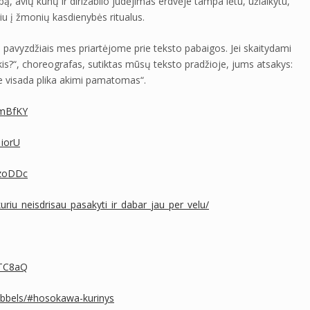
arbą, avių kūnų ir dirižablio judėjimas erdvėje tampa lėtu, užlaikytu,
iu į žmonių kasdienybės ritualus.
o pavyzdžiais mes priartėjome prie teksto pabaigos. Jei skaitydami
 šokis?“, choreografas, sutiktas mūsų teksto pradžioje, jums atsakys:
 ne visada plika akimi pamatomas“.
8mBfKY
iorU
pzoDDc
_kuriu_neisdrisau_pasakyti_ir_dabar_jau_per_velu/
YTC8aQ
ebbels/#hosokawa-kurinys