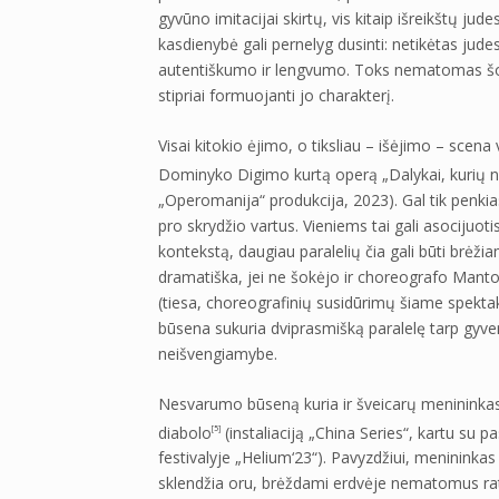
gyvūno imitacijai skirtų, vis kitaip išreikštų ju
kasdienybė gali pernelyg dusinti: netikėtas judes
autentiškumo ir lengvumo. Toks nematomas šokis
stipriai formuojanti jo charakterį.
Visai kitokio ėjimo, o tiksliau – išėjimo – sce
Dominyko Digimo kurtą operą „Dalykai, kurių nei
„Operomanija“ produkcija, 2023). Gal tik penkias
pro skrydžio vartus. Vieniems tai gali asocijuotis
kontekstą, daugiau paralelių čia gali būti brėži
dramatiška, jei ne šokėjo ir choreografo Manto 
(tiesa, choreografinių susidūrimų šiame spektak
būsena sukuria dviprasmišką paralelę tarp gyve
neišvengiamybe.
Nesvarumo būseną kuria ir šveicarų menininkas 
diabolo
(instaliaciją „China Series“, kartu su 
[5]
festivalyje „Helium‘23“). Pavyzdžiui, menininkas 
sklendžia oru, brėždami erdvėje nematomus ratilu