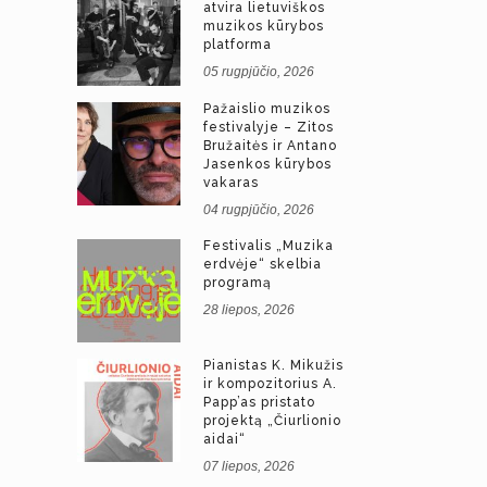
atvira lietuviškos
muzikos kūrybos
platforma
05 rugpjūčio, 2026
Pažaislio muzikos
festivalyje – Zitos
Bružaitės ir Antano
Jasenkos kūrybos
vakaras
04 rugpjūčio, 2026
Festivalis „Muzika
erdvėje“ skelbia
programą
28 liepos, 2026
Pianistas K. Mikužis
ir kompozitorius A.
Papp’as pristato
projektą „Čiurlionio
aidai“
07 liepos, 2026