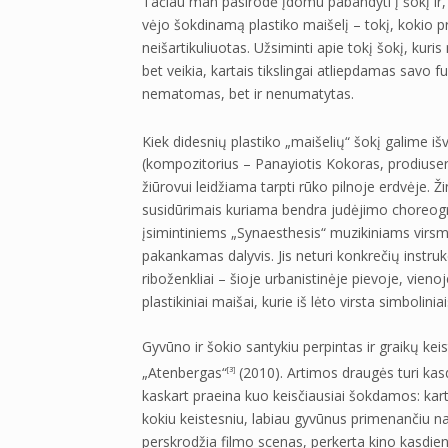
Tačiau man pasirodė įdomu pabandyti į šokį ir, 
vėjo šokdinamą plastiko maišelį – tokį, kokio pri
neišartikuliuotas. Užsiminti apie tokį šokį, kur
bet veikia, kartais tikslingai atliepdamas savo fun
nematomas, bet ir nenumatytas.
Kiek didesnių plastiko „maišelių“ šokį galime i
(kompozitorius – Panayiotis Kokoras, prodiuser
žiūrovui leidžiama tarpti rūko pilnoje erdvėje. Ž
susidūrimais kuriama bendra judėjimo choreogr
įsimintiniems „Synaesthesis“ muzikiniams virsma
pakankamas dalyvis. Jis neturi konkrečių instrukcij
riboženkliai – šioje urbanistinėje pievoje, vienoje
plastikiniai maišai, kurie iš lėto virsta simbolinia
Gyvūno ir šokio santykiu perpintas ir graikų ke
„Atenbergas“
(2010). Artimos draugės turi kasd
[3]
kaskart praeina kuo keisčiausiai šokdamos: karta
kokiu keistesniu, labiau gyvūnus primenančiu na,
perskrodžia filmo scenas, perkerta kino kasdieny