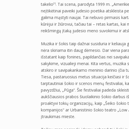
takelio
. Tai scena, parodyta 1999 m. „Ameriki
[1]
neįtikėtinai paveiki judesio poetika atskleista pe
galima mąstyti naujai. Tai nebuvo pirmasis kart
kūrėjui ir žiūrovui, tačiau tai – retas kartas, 
reikšmingą įtaką judesio meno suvokimui ir atsk
Muzika ir šokis taip dažnai susiduria ir keliauja
nėra skiriama itin daug dėmesio. Dar viena paral
išstatant kaip fonines, papildančias nei savipaka
sakykime, vizualieji menai. Kita vertus, muzika 
atskiro ir savipakankamo meninio darinio (čia tu
Tiesa, pastaruosius metus situacija keičiasi ir š
tarptautiniai šokio ir scenos menų festivaliai, 
pavyzdžiui, „Pūga“. Šie festivaliai padeda skleisti
aukščiausios prabos šiuolaikinio šokio darbus iš
proaktyvi tokių organizacijų, kaip „Šeiko šokio
kompanijos“ ar Urbanistinio šokio teatro „Low A
įtraukimas mieste.