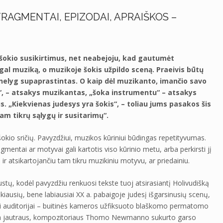
RAGMENTAI, EPIZODAI, APRAIŠKOS –
 šokio susikirtimus, net neabejoju, kad gautumėt
al muziką, o muzikoje šokis užpildo sceną. Praeivis būtų
rnelyg supaprastintas. O kaip dėl muzikanto, imančio savo
“, – atsakys muzikantas, „šoka instrumentu“ – atsakys
. „Kiekvienas judesys yra šokis“, – toliau jums pasakos šis
tam tikrų sąlygų ir susitarimų“.
šokio sričių. Pavyzdžiui, muzikos kūriniui būdingas repetityvumas.
agmentai ar motyvai gali kartotis viso kūrinio metu, arba perkirsti jį
 ir atsikartojančiu tam tikru muzikiniu motyvu, ar priedainiu.
tų, kodėl pavyzdžiu renkuosi tekste tuoj atsirasiantį Holivudišką
ausių, bene labiausiai XX a. pabaigoje judesį išgarsinusių scenų,
iajai auditorijai – buitinės kameros užfiksuoto blaškomo permatomo
dima jautraus, kompozitoriaus Thomo Newmanno sukurto garso