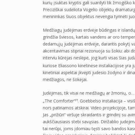
kurių įsuktas kryptis gali suardyti tik žmogiško k
Preciziškai sudėliota Vogelio objektų dramaturgi
menininkas šiuos objektus nevengia tyrinėti ju
Medžiagų judėjimas erdvėje būdingas ir islandų-
grindžia šviesos, kartais vandens ar oro temperat
dedamųjų judėjimas erdvėje, darantis pokytį vai
akcentavimas stipriai rezonuoja su šokiu: abi d
interviu kūrėjas neslėpė, jog kurti visas šias ju
kuriose Eliassono kinetinėse instaliacijose yra
kinetiniai aspektai įkvėpti judesio žodyno ir din
medžiagos, ne šokėjai.
Judėjimas, tik visai ne medžiagų ar žmonių, o…
„The Comforter“
. Goebbelso instaliacija – visi
[7]
nors patiriamos atskirai. Video projekcijoje, 
Jas „prižiūri“ viršuje skraidantis ir grindinį su av
aukščiausiasis stebi savąsias. Dirižablio judėji
tai nerūpi, joms įdomiau tęsti savo bandos kasd