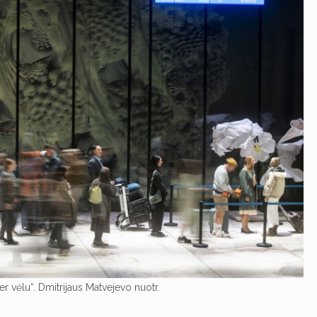
per vėlu“. Dmitrijaus Matvejevo nuotr.