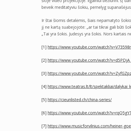
šioje video projekcijoje. Ilgainiui bežiūrint šį d
beveik meditatyviu šokiu, pernelyg supanašėjus
Ir štai šiomis detalėmis, šiais nepamatyto šoki
jį ne kartą suabejojote: „ar tai tikrai gali būti
„Tai yra šokis. Judesys yra šokis. Nors kartais
[1]
https://www.youtube.com/watch?v=V7359
[2]
https://www.youtube.com/watch?v=d5PDjA_
[3]
https://www.youtube.com/watch?v=ZyfGZ
[4]
https://www.teatras.lt/lt/spektakliai/dalykai
[5]
https://cieunlisted.ch/china-series/
[6]
https://www.youtube.com/watch?v=rqQ5g
[7]
https://www.musicforvilnius.com/heiner-go