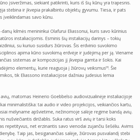
ūno įsiveržimas, siekiant patikrinti, kuris iš šių kūnų yra trapesnis.
ja stebina ir įkvepia prakalbintu objektų gyvumu. Tiesa, ir pats
os įveiklindamas savo kūnu.
danų kilmės menininkui Olafurui Eliassonui, kuris savo kūrinius
ūros instaliacijomis. Esminis šių instaliacijų darinys – tokių
zdiniui, su kuriuo susidurs žiūrovas. Šis erdvinio suvokimo
isciplinos apima kūno suvokimą erdvėje ir judėjimą per ją. Viename
dančias sistemas ar kompozicijas jį įkvepia gamta ir šokis. Kai
 judėjimo elementų, kurie reaguoja į žiūrovų veiksmus
. Šie
[6]
amikos, tik Eliassono instaliacijose dažniau judesius lemia
 avių, matomas Heinerio Goebbelso audiovizualinėje instaliacijoje
škai minimalistiška: tai audio ir video projekcijos, veikiančios kartu,
tamsiai mėlyname apšvietime, nežinomoje salėje regime bandą avių.
imis nušviečiantis dirižablis. Suka ratus virš avių ir tarsi koks
mas repetityvus, net erzinantis savo vienodai zujančiu šešėliu. Avims
ienybę. Taip jas, besiganančias salėje, žiūrovas pusvalandį stebi