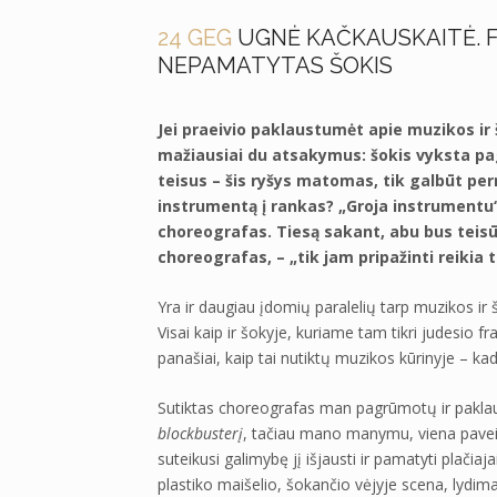
24 GEG
UGNĖ KAČKAUSKAITĖ. F
NEPAMATYTAS ŠOKIS
Jei praeivio paklaustumėt apie muzikos ir
mažiausiai du atsakymus: šokis vyksta pag
teisus – šis ryšys matomas, tik galbūt pe
instrumentą į rankas? „Groja instrumentu
choreografas. Tiesą sakant, abu bus teisūs
choreografas, – „tik jam pripažinti reikia 
Yra ir daugiau įdomių paralelių tarp muzikos ir 
Visai kaip ir šokyje, kuriame tam tikri judesio fr
panašiai, kaip tai nutiktų muzikos kūrinyje – kad
Sutiktas choreografas man pagrūmotų ir paklaus
blockbusterį
, tačiau mano manymu, viena paveiki
suteikusi galimybę jį išjausti ir pamatyti plač
plastiko maišelio, šokančio vėjyje scena, ly