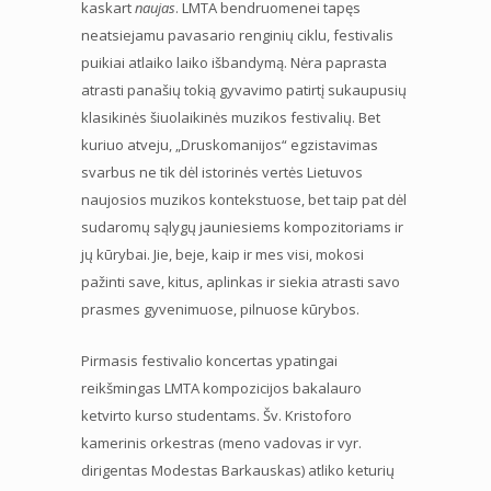
kaskart
naujas
. LMTA bendruomenei tapęs
neatsiejamu pavasario renginių ciklu, festivalis
puikiai atlaiko laiko išbandymą. Nėra paprasta
atrasti panašių tokią gyvavimo patirtį sukaupusių
klasikinės šiuolaikinės muzikos festivalių. Bet
kuriuo atveju, „Druskomanijos“ egzistavimas
svarbus ne tik dėl istorinės vertės Lietuvos
naujosios muzikos kontekstuose, bet taip pat dėl
sudaromų sąlygų jauniesiems kompozitoriams ir
jų kūrybai. Jie, beje, kaip ir mes visi, mokosi
pažinti save, kitus, aplinkas ir siekia atrasti savo
prasmes gyvenimuose, pilnuose kūrybos.
Pirmasis festivalio koncertas ypatingai
reikšmingas LMTA kompozicijos bakalauro
ketvirto kurso studentams. Šv. Kristoforo
kamerinis orkestras (meno vadovas ir vyr.
dirigentas Modestas Barkauskas) atliko keturių