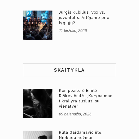
Jurgis Kubilius. Vox vs.
juventutis. Artėjame prie
lygiųjų?
11 birželio, 2026
SKAITYKLA
Kompozitorė Emilė
Riškevičiūtė: „Kūryba man
tikrai yra susijusi su
vienatve“
09 balandžio, 2026
Rūta Gaidamavičiūtė.
Niekada nežinai.