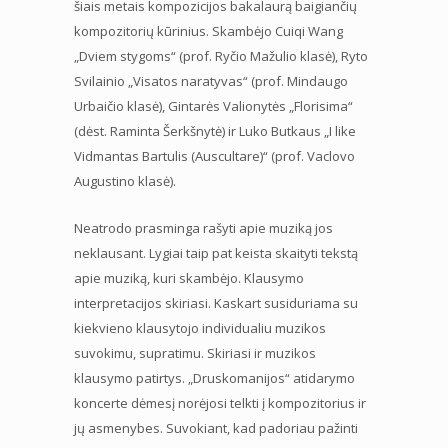
šiais metais kompozicijos bakalaurą baigiančių
kompozitorių kūrinius. Skambėjo Cuiqi Wang
„Dviem stygoms“ (prof. Ryčio Mažulio klasė), Ryto
Svilainio „Visatos naratyvas“ (prof. Mindaugo
Urbaičio klasė), Gintarės Valionytės „Florisima“
(dėst. Raminta Šerkšnytė) ir Luko Butkaus „I like
Vidmantas Bartulis (Auscultare)“ (prof. Vaclovo
Augustino klasė).
Neatrodo prasminga rašyti apie muziką jos
neklausant. Lygiai taip pat keista skaityti tekstą
apie muziką, kuri skambėjo. Klausymo
interpretacijos skiriasi. Kaskart susiduriama su
kiekvieno klausytojo individualiu muzikos
suvokimu, supratimu. Skiriasi ir muzikos
klausymo patirtys. „Druskomanijos“ atidarymo
koncerte dėmesį norėjosi telkti į kompozitorius ir
jų asmenybes. Suvokiant, kad padoriau pažinti