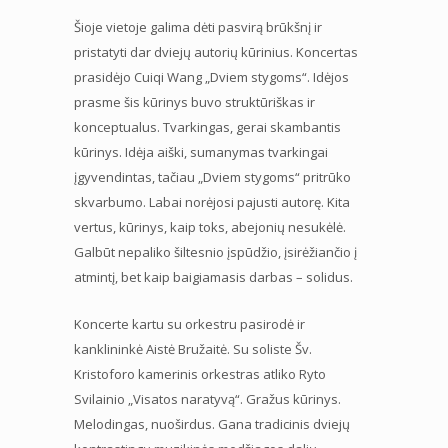
Šioje vietoje galima dėti pasvirą brūkšnį ir
pristatyti dar dviejų autorių kūrinius. Koncertas
prasidėjo Cuiqi Wang „Dviem stygoms“. Idėjos
prasme šis kūrinys buvo struktūriškas ir
konceptualus. Tvarkingas, gerai skambantis
kūrinys. Idėja aiški, sumanymas tvarkingai
įgyvendintas, tačiau „Dviem stygoms“ pritrūko
skvarbumo. Labai norėjosi pajusti autorę. Kita
vertus, kūrinys, kaip toks, abejonių nesukėlė.
Galbūt nepaliko šiltesnio įspūdžio, įsirėžiančio į
atmintį, bet kaip baigiamasis darbas – solidus.
Koncerte kartu su orkestru pasirodė ir
kanklininkė Aistė Bružaitė. Su soliste Šv.
Kristoforo kamerinis orkestras atliko Ryto
Svilainio „Visatos naratyvą“. Gražus kūrinys.
Melodingas, nuoširdus. Gana tradicinis dviejų