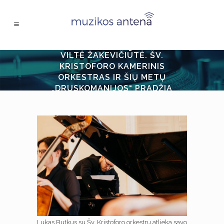
VILTĖ ŽAKEVIČIŪTĖ. ŠV.
KRISTOFORO KAMERINIS
ORKESTRAS IR ŠIŲ METŲ
„DRUSKOMANIJOS“ PRADŽIA
Lukas Butkus su Šv. Kristoforo orkestru atlieka savo