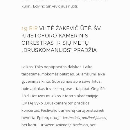
kūrinį. Edvino Sinkevičiaus nuotr.
19 BIR
VILTĖ ŽAKEVIČIŪTĖ. ŠV.
KRISTOFORO KAMERINIS
ORKESTRAS IR ŠIŲ METŲ
„DRUSKOMANIJOS“ PRADŽIA
Laikas. Toks nepaprastas dalykas. Laike
tarpstame, mokomės patirties. Su amžiumi laike
gyvenimas kinta. Supratimas apie save, kitus,
apie aplinkas ir veiksmą jose – taip pat. Gegužės
18 d. Lietuvos muzikos ir teatro akademijoje
(LMTA) įvyko „Druskomanijos“ pradžios
koncertas. Festivalio dar vieną kartą pristatinėti
neverta. Epitetų daug –
kasmetinis
,
amžinai jaunas
,
bet kartu – ir
vienas seniausių
.
Tradicinis
, bet