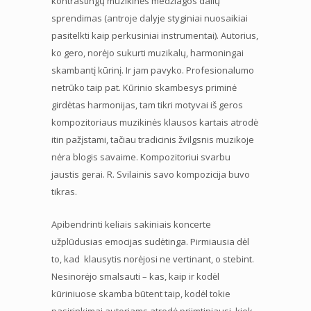
kontrastingų muzikinės medžiagos dalių
sprendimas (antroje dalyje styginiai nuosaikiai
pasitelkti kaip perkusiniai instrumentai). Autorius,
ko gero, norėjo sukurti muzikalų, harmoningai
skambantį kūrinį. Ir jam pavyko. Profesionalumo
netrūko taip pat. Kūrinio skambesys priminė
girdėtas harmonijas, tam tikri motyvai iš geros
kompozitoriaus muzikinės klausos kartais atrodė
itin pažįstami, tačiau tradicinis žvilgsnis muzikoje
nėra blogis savaime. Kompozitoriui svarbu
jaustis gerai. R. Svilainis savo kompozicija buvo
tikras.
Apibendrinti keliais sakiniais koncerte
užplūdusias emocijas sudėtinga. Pirmiausia dėl
to, kad klausytis norėjosi ne vertinant, o stebint.
Nesinorėjo smalsauti – kas, kaip ir kodėl
kūriniuose skamba būtent taip, kodėl tokie
pasirinkimai autoriams atrodė priimtiniausi, kiek