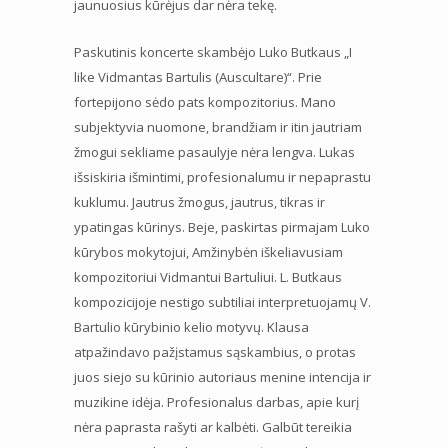
jaunuosius kūrėjus dar nėra tekę.
Paskutinis koncerte skambėjo Luko Butkaus „I
like Vidmantas Bartulis (Auscultare)“. Prie
fortepijono sėdo pats kompozitorius. Mano
subjektyvia nuomone, brandžiam ir itin jautriam
žmogui sekliame pasaulyje nėra lengva. Lukas
išsiskiria išmintimi, profesionalumu ir nepaprastu
kuklumu. Jautrus žmogus, jautrus, tikras ir
ypatingas kūrinys. Beje, paskirtas pirmajam Luko
kūrybos mokytojui, Amžinybėn iškeliavusiam
kompozitoriui Vidmantui Bartuliui. L. Butkaus
kompozicijoje nestigo subtiliai interpretuojamų V.
Bartulio kūrybinio kelio motyvų. Klausa
atpažindavo pažįstamus sąskambius, o protas
juos siejo su kūrinio autoriaus menine intencija ir
muzikine idėja. Profesionalus darbas, apie kurį
nėra paprasta rašyti ar kalbėti. Galbūt tereikia