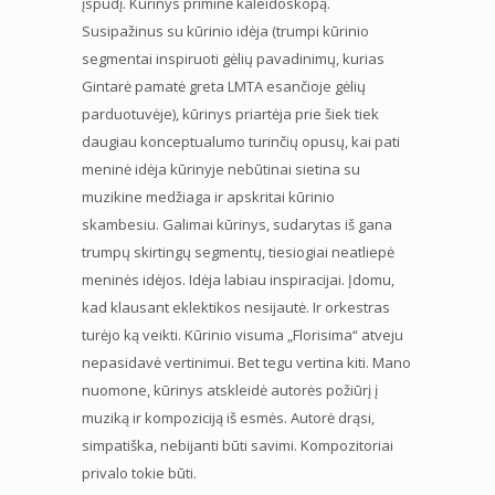
įspūdį. Kūrinys priminė kaleidoskopą.
Susipažinus su kūrinio idėja (trumpi kūrinio
segmentai inspiruoti gėlių pavadinimų, kurias
Gintarė pamatė greta LMTA esančioje gėlių
parduotuvėje), kūrinys priartėja prie šiek tiek
daugiau konceptualumo turinčių opusų, kai pati
meninė idėja kūrinyje nebūtinai sietina su
muzikine medžiaga ir apskritai kūrinio
skambesiu. Galimai kūrinys, sudarytas iš gana
trumpų skirtingų segmentų, tiesiogiai neatliepė
meninės idėjos. Idėja labiau inspiracijai. Įdomu,
kad klausant eklektikos nesijautė. Ir orkestras
turėjo ką veikti. Kūrinio visuma „Florisima“ atveju
nepasidavė vertinimui. Bet tegu vertina kiti. Mano
nuomone, kūrinys atskleidė autorės požiūrį į
muziką ir kompoziciją iš esmės. Autorė drąsi,
simpatiška, nebijanti būti savimi. Kompozitoriai
privalo tokie būti.