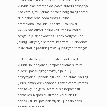
kūrybiniame procese dalyvavo autorių dėstytojai.
Kita vertus, tai – pirmojo etapo baigiamieji darbai.
Nuo dabar prasideda tikrasis kelias
profesionalumo link. Teoriškai. Praktiškai
kiekvienas autorius šiuo keliu žengia ir toliau
žengs kaip išmanydamas. Didelė vertybė, kad
jaunųjų kūryboje nemažai kontrastų. Kiekvienas
individualus požiūris į muziką ir kūrybą vertingas.
Puiki festivalio pradžia. Profesionaliai atlikti
kūriniai be abejonės kompozitoriams suteikė
didesnį pasitikėjimą savimi, o jaunųjų
dėstytojams – prinokusių vaisių saldumą. Naujoji
„Druskomanijos“ komanda šiemet kvietė „verstis
per galvą“. Ko gero, svarbiausia nepamesti
savasties. Nepasiduoti tada, kai sunku, ir
nepaklysti, kai pasirinkimų daug, o taip norisi
pasirinkti teisingai…