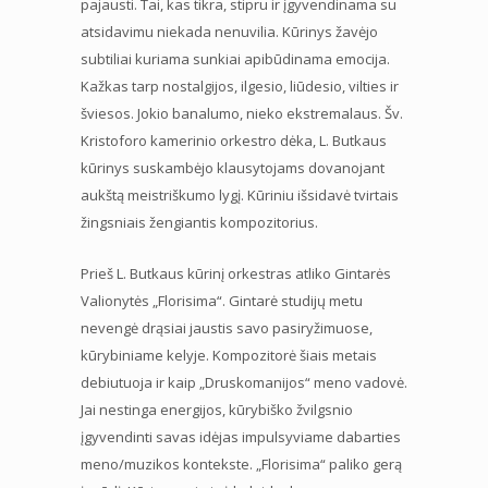
pajausti. Tai, kas tikra, stipru ir įgyvendinama su
atsidavimu niekada nenuvilia. Kūrinys žavėjo
subtiliai kuriama sunkiai apibūdinama emocija.
Kažkas tarp nostalgijos, ilgesio, liūdesio, vilties ir
šviesos. Jokio banalumo, nieko ekstremalaus. Šv.
Kristoforo kamerinio orkestro dėka, L. Butkaus
kūrinys suskambėjo klausytojams dovanojant
aukštą meistriškumo lygį. Kūriniu išsidavė tvirtais
žingsniais žengiantis kompozitorius.
Prieš L. Butkaus kūrinį orkestras atliko Gintarės
Valionytės „Florisima“. Gintarė studijų metu
nevengė drąsiai jaustis savo pasiryžimuose,
kūrybiniame kelyje. Kompozitorė šiais metais
debiutuoja ir kaip „Druskomanijos“ meno vadovė.
Jai nestinga energijos, kūrybiško žvilgsnio
įgyvendinti savas idėjas impulsyviame dabarties
meno/muzikos kontekste. „Florisima“ paliko gerą