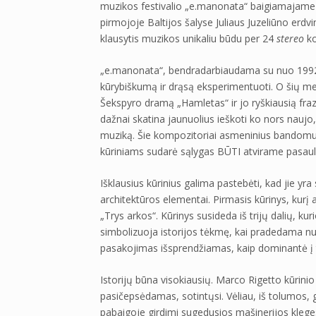
muzikos festivalio „e.manonata“ baigiamajame 
pirmojoje Baltijos šalyse Juliaus Juzeliūno erdv
klausytis muzikos unikaliu būdu per 24
stereo
ko
„e.manonata“, bendradarbiaudama su nuo 1992 m.
kūrybiškumą ir drąsą eksperimentuoti. O šių me
Šekspyro dramą „Hamletas“ ir jo ryškiausią frazę
dažnai skatina jaunuolius ieškoti ko nors naujo
muziką. Šie kompozitoriai asmeninius bandomuo
kūriniams sudarė sąlygas BŪTI atvirame pasaul
Išklausius kūrinius galima pastebėti, kad jie yra
architektūros elementai. Pirmasis kūrinys, kurį 
„Trys arkos“. Kūrinys susideda iš trijų dalių, ku
simbolizuoja istorijos tėkmę, kai pradedama nuo
pasakojimas išsprendžiamas, kaip dominantė į 
Istorijų būna visokiausių. Marco Rigetto kūrinio 
pasičepsėdamas, sotintųsi. Vėliau, iš tolumos, g
pabaigoje girdimi sugedusios mašinerijos klegesi