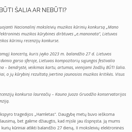
ŪTI ŠALIA AR NEBŪTI?
zuojanti Nacionalinį moksleivių muzikos kūrinių konkursą „Mano
elektroninės muzikos kūrybines dirbtuves „e.manonata“, Lietuvos
zikos kūrinių recenzijų konkurse.
mąjį koncertą, kuris įvyko 2023 m. balandžio 27 d. Lietuvos
dvinio garso sferoje, Lietuvos kompozitorių sąjungos festivalio
ma – bendrystė, veikimas kartu, artumas, vienijami žodžių BŪTI šalia.
ai, o jų kūrybinį rezultatą įvertino jaunosios muzikos kritikės. Visus
recenzijų konkurso laureačių – Kauno Juozo Gruodžio konservatorijos
nziją.
o Šekspyro tragedijos „Hamletas“. Daugybę metų buvo ieškoma
lausimą, bet galime džiaugtis, kad mįslė jau išspręsta. Ją mums
kurių kūriniai atlikti balandžio 27 dieną, II moksleivių elektroninės