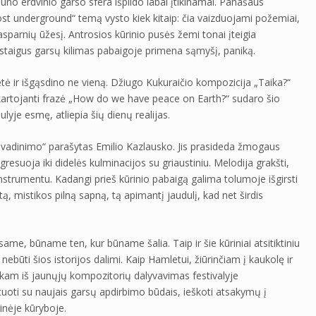
eliūno erdvinio garso sfera išpildo labai įtikinamai. Panašaus
t underground“ temą vysto kiek kitaip: čia vaizduojami požemiai,
gtasparnių ūžesį. Antrosios kūrinio pusės žemi tonai įteigia
 staigus garsų kilimas pabaigoje primena sąmyšį, paniką.
tė ir išgąsdino ne vieną. Džiugo Kukuraičio kompozicija „Taika?“
kartojanti frazė „How do we have peace on Earth?“ sudaro šio
ulyje esmę, atliepia šių dienų realijas.
pavadinimo“ parašytas Emilio Kazlausko. Jis prasideda žmogaus
resuoja iki didelės kulminacijos su griaustiniu. Melodija grakšti,
instrumentu. Kadangi prieš kūrinio pabaigą galima tolumoje išgirsti
ą, mistikos pilną sapną, tą apimantį jaudulį, kad net širdis
same, būname ten, kur būname šalia. Taip ir šie kūriniai atsitiktiniu
būti šios istorijos dalimi. Kaip Hamletui, žiūrinčiam į kaukolę ir
am iš jaunųjų kompozitorių dalyvavimas festivalyje
tuoti su naujais garsų apdirbimo būdais, ieškoti atsakymų į
ninėje kūryboje.