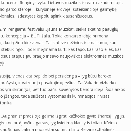
koncerte. Renginys vyko Lietuvos muzikos ir teatro akademijoje,
inio garso sferoje – kūrybinėje erdvėje, suteikiančioje galimybę
lonėles, išdėstytas kupolu aplink klausančiuosius.
 rengiamu festivaliu „Jauna Muzika“, siekia skatinti paauglių
tų koncepcija – BŪTI šalia. Tokia konkurso idėja primena
, kurią žino kiekvienas. Tai sintezė nežinios ir smalsumo, kuri
, stebuklingo. Todėl mėginama kurti: kas tapo, kas rašo eiles, kas
sius etapus jau praėjo ir savo naujoviškos elektroninės muzikos
yje.
 susiję, vienas kitą papildo bei persidengia – lyg būtų baroko
aprašysiu, ir vaizduoja pasakojimų ryšius. Tai Vakario Vizbarko
rios yra skirtingos, bet tuo pačiu suvienytos bendra idėja. Šios arkos
 įžangos, tada siužetas vystomas iki kulminacijos ir visas
toniką.
„Augintinis“ pradžioje galima išgirsti kažkokio gyvio šnaresį, lyg jis,
irdime artėjančius garsus, lyg kvietimą klausytis toliau. Kūrinio
ai. Su jais galima nuosekliai sujungti Lino Beržinio „Katilinės