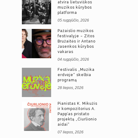
atvira lietuviškos
muzikos kūrybos
platforma
05 rugpjūčio, 2026
Pažaislio muzikos
festivalyje – Zitos
Bružaitės ir Antano
Jasenkos kūrybos
vakaras
04 rugpjūčio, 2026
Festivalis „Muzika
erdvėje“ skelbia
programą
28 liepos, 2026
Pianistas K. Mikužis
ir kompozitorius A.
Papp’as pristato
projektą „Čiurlionio
aidai“
07 liepos, 2026