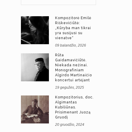
Kompozitorė Emilė
Riškevičiūtė:
„Kūryba man tikrai
yra susijusi su
vienatve“
09 balandžio, 2026
Rūta
Gaidamavičiūtė.
Niekada nežinai.
Monografiniam
Algirdo Martinaičio
koncertui artėjant
19 gegužės, 2025
Kompozitorius, doc.
Algimantas
Kubiliūnas.
Prisimenant Juozą
Gruodį
20 gruodžio, 2024