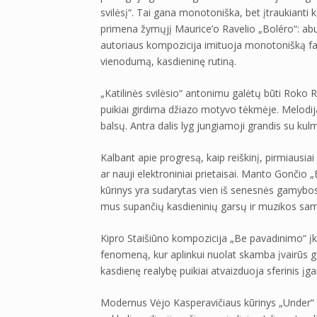
svilėsį“. Tai gana monotoniška, bet įtraukianti k
primena žymųjį Maurice’o Ravelio „Boléro“: abu
autoriaus kompozicija imituoja monotonišką fab
vienodumą, kasdieninę rutiną.
„Katilinės svilėsio“ antonimu galėtų būti Roko R
puikiai girdima džiazo motyvo tėkmėje. Melodi
balsų. Antra dalis lyg jungiamoji grandis su kulmi
Kalbant apie progresą, kaip reiškinį, pirmiausiai 
ar nauji elektroniniai prietaisai. Manto Gončio „
kūrinys yra sudarytas vien iš senesnės gamybos
mus supančių kasdieninių garsų ir muzikos sam
Kipro Staišiūno kompozicija „Be pavadinimo“ 
fenomeną, kur aplinkui nuolat skamba įvairūs gar
kasdienę realybę puikiai atvaizduoja sferinis įga
Modernus Vėjo Kasperavičiaus kūrinys „Under“ p