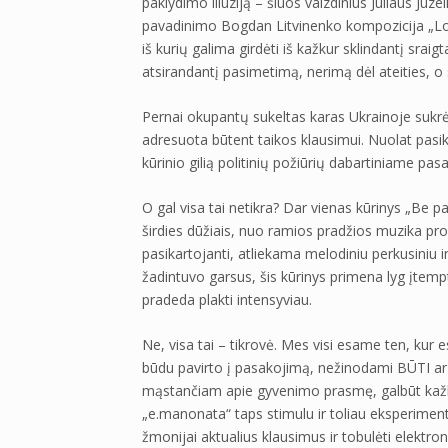
paklydimo iliuziją – šiuos vaizdinius Juliaus Juz
pavadinimo Bogdan Litvinenko kompozicija „Los
iš kurių galima girdėti iš kažkur sklindantį srai
atsirandantį pasimetimą, nerimą dėl ateities, o
Pernai okupantų sukeltas karas Ukrainoje sukrė
adresuota būtent taikos klausimui. Nuolat pasi
kūrinio gilią politinių požiūrių dabartiniame pasa
O gal visa tai netikra? Dar vienas kūrinys „Be 
širdies dūžiais, nuo ramios pradžios muzika prog
pasikartojanti, atliekama melodiniu perkusiniu 
žadintuvo garsus, šis kūrinys primena lyg įtempt
pradeda plakti intensyviau.
Ne, visa tai – tikrovė. Mes visi esame ten, kur e
būdu pavirto į pasakojimą, nežinodami BŪTI ar ne
mąstančiam apie gyvenimo prasmę, galbūt kažk
„e.manonata“ taps stimulu ir toliau eksperimen
žmonijai aktualius klausimus ir tobulėti elektro