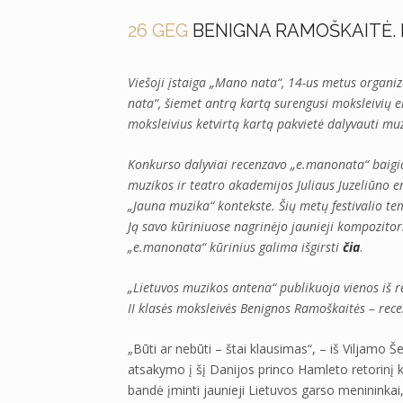
26 GEG
BENIGNA RAMOŠKAITĖ. B
Viešoji įstaiga „Mano nata“, 14-us metus organi
nata“, šiemet antrą kartą surengusi moksleivių 
moksleivius ketvirtą kartą pakvietė dalyvauti mu
Konkurso dalyviai recenzavo „e.manonata“ baigia
muzikos ir teatro akademijos Juliaus Juzeliūno er
„Jauna muzika“ kontekste. Šių metų festivalio te
Ją savo kūriniuose nagrinėjo jaunieji kompozitori
„e.manonata“ kūrinius galima išgirsti
čia
.
„Lietuvos muzikos antena“ publikuoja vienos iš 
II klasės moksleivės
Benignos Ramoškaitės
– rece
„Būti ar nebūti – štai klausimas“, – iš Viljam
atsakymo į šį Danijos princo Hamleto retorinį k
bandė įminti jaunieji Lietuvos garso menininkai, 