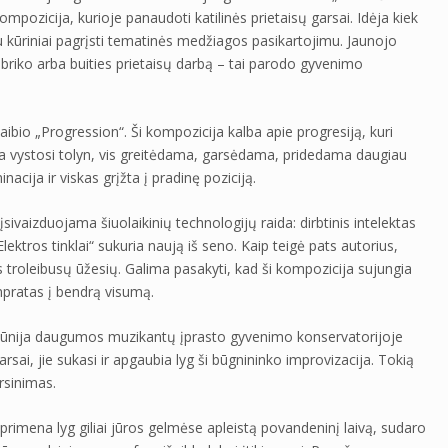
ompozicija, kurioje panaudoti katilinės prietaisų garsai. Idėja kiek
 kūriniai pagrįsti tematinės medžiagos pasikartojimu. Jaunojo
riko arba buities prietaisų darbą – tai parodo gyvenimo
aibio „Progression“. Ši kompozicija kalba apie progresiją, kuri
ja vystosi tolyn, vis greitėdama, garsėdama, pridedama daugiau
nacija ir viskas grįžta į pradinę poziciją.
įsivaizduojama šiuolaikinių technologijų raida: dirbtinis intelektas
Elektros tinklai“ sukuria naują iš seno. Kaip teigė pats autorius,
 troleibusų ūžesių. Galima pasakyti, kad ši kompozicija sujungia
pratas į bendrą visumą.
įkūnija daugumos muzikantų įprasto gyvenimo konservatorijoje
sai, jie sukasi ir apgaubia lyg ši būgnininko improvizacija. Tokią
rsinimas.
rimena lyg giliai jūros gelmėse apleistą povandeninį laivą, sudaro