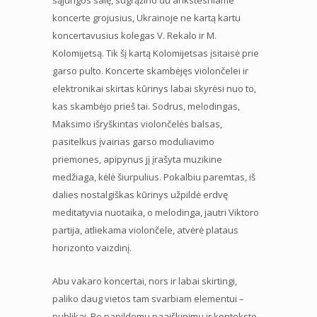
koncerte grojusius, Ukrainoje ne kartą kartu
koncertavusius kolegas V. Rekalo ir M.
Kolomijetsą. Tik šį kartą Kolomijetsas įsitaisė prie
garso pulto. Koncerte skambėjęs violončelei ir
elektronikai skirtas kūrinys labai skyrėsi nuo to,
kas skambėjo prieš tai. Sodrus, melodingas,
Maksimo išryškintas violončelės balsas,
pasitelkus įvairias garso moduliavimo
priemones, apipynus jį įrašyta muzikine
medžiaga, kėlė šiurpulius. Pokalbiu paremtas, iš
dalies nostalgiškas kūrinys užpildė erdvę
meditatyvia nuotaika, o melodinga, jautri Viktoro
partija, atliekama violončele, atvėrė plataus
horizonto vaizdinį.
Abu vakaro koncertai, nors ir labai skirtingi,
paliko daug vietos tam svarbiam elementui –
publikai. Be papildomų paaiškinimų ir konteksto,