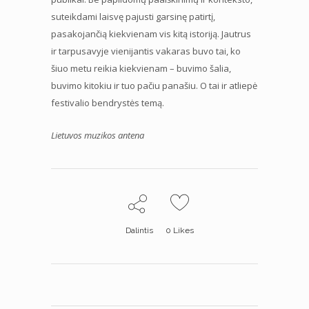
suteikdami laisvę pajusti garsinę patirtį,
pasakojančią kiekvienam vis kitą istoriją. Jautrus
ir tarpusavyje vienijantis vakaras buvo tai, ko
šiuo metu reikia kiekvienam – buvimo šalia,
buvimo kitokiu ir tuo pačiu panašiu. O tai ir atliepė
festivalio bendrystės temą.
Lietuvos muzikos antena
Dalintis
0
Likes