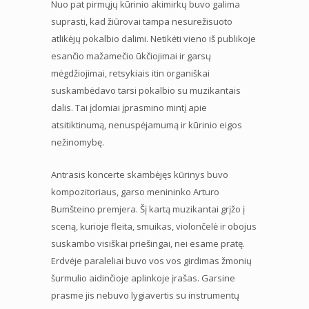
Nuo pat pirmųjų kūrinio akimirkų buvo galima
suprasti, kad žiūrovai tampa nesurežisuoto
atlikėjų pokalbio dalimi. Netikėti vieno iš publikoje
esančio mažamečio ūkčiojimai ir garsų
mėgdžiojimai, retsykiais itin organiškai
suskambėdavo tarsi pokalbio su muzikantais
dalis. Tai įdomiai įprasmino mintį apie
atsitiktinumą, nenuspėjamumą ir kūrinio eigos
nežinomybę.
Antrasis koncerte skambėjęs kūrinys buvo
kompozitoriaus, garso menininko Arturo
Bumšteino premjera. Šį kartą muzikantai grįžo į
sceną, kurioje fleita, smuikas, violončelė ir obojus
suskambo visiškai priešingai, nei esame pratę.
Erdvėje paraleliai buvo vos vos girdimas žmonių
šurmulio aidinčioje aplinkoje įrašas. Garsine
prasme jis nebuvo lygiavertis su instrumentų