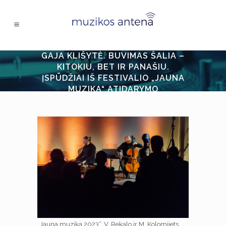
GAJA KLIŠYTĖ. BUVIMAS ŠALIA –
KITOKIU, BET IR PANAŠIU.
ĮSPŪDŽIAI IŠ FESTIVALIO „JAUNA
MUZIKA“ ATIDARYMO
„Jauna muzika 2023“. V. Rekalo ir M. Kolomijets.