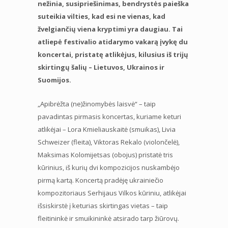
nežinia, susipriešinimas, bendrystės paieška
suteikia vilties, kad esi ne vienas, kad
žvelgiančių viena kryptimi yra daugiau. Tai
atliepė festivalio atidarymo vakarą įvykę du
koncertai, pristatę atlikėjus, kilusius iš trijų
skirtingų šalių – Lietuvos, Ukrainos ir
Suomijos.
„Apibrėžta (ne)žinomybės laisvė“ – taip
pavadintas pirmasis koncertas, kuriame keturi
atlikėjai – Lora Kmieliauskaitė (smuikas), Livia
Schweizer (fleita), Viktoras Rekalo (violončelė),
Maksimas Kolomijetsas (obojus) pristatė tris
kūrinius, iš kurių dvi kompozicijos nuskambėjo
pirmą kartą. Koncertą pradėję ukrainiečio
kompozitoriaus Serhijaus Vilkos kūriniu, atlikėjai
išsiskirstė į keturias skirtingas vietas – taip
fleitininkė ir smuikininkė atsirado tarp žiūrovų.