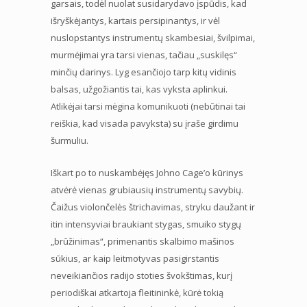
garsais, todėl nuolat susidarydavo įspūdis, kad
išryškėjantys, kartais persipinantys, ir vėl
nuslopstantys instrumentų skambesiai, švilpimai,
murmėjimai yra tarsi vienas, tačiau „suskilęs“
minčių darinys. Lyg esančiojo tarp kitų vidinis
balsas, užgožiantis tai, kas vyksta aplinkui.
Atlikėjai tarsi mėgina komunikuoti (nebūtinai tai
reiškia, kad visada pavyksta) su įraše girdimu
šurmuliu.
Iškart po to nuskambėjęs Johno Cage’o kūrinys
atvėrė vienas grubiausių instrumentų savybių.
Čaižus violončelės štrichavimas, stryku daužant ir
itin intensyviai braukiant stygas, smuiko stygų
„brūžinimas“, primenantis skalbimo mašinos
sūkius, ar kaip leitmotyvas pasigirstantis
neveikiančios radijo stoties švokštimas, kurį
periodiškai atkartoja fleitininkė, kūrė tokią