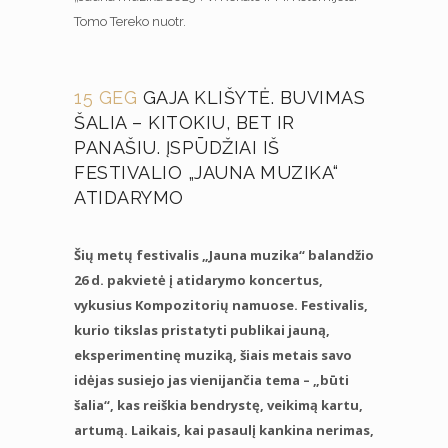
Tomo Tereko nuotr.
15 GEG
GAJA KLIŠYTĖ. BUVIMAS
ŠALIA – KITOKIU, BET IR
PANAŠIU. ĮSPŪDŽIAI IŠ
FESTIVALIO „JAUNA MUZIKA“
ATIDARYMO
Šių metų festivalis „Jauna muzika“ balandžio
26 d. pakvietė į atidarymo koncertus,
vykusius Kompozitorių namuose. Festivalis,
kurio tikslas pristatyti publikai jauną,
eksperimentinę muziką, šiais metais savo
idėjas susiejo jas vienijančia tema – „būti
šalia“, kas reiškia bendrystę, veikimą kartu,
artumą. Laikais, kai pasaulį kankina nerimas,