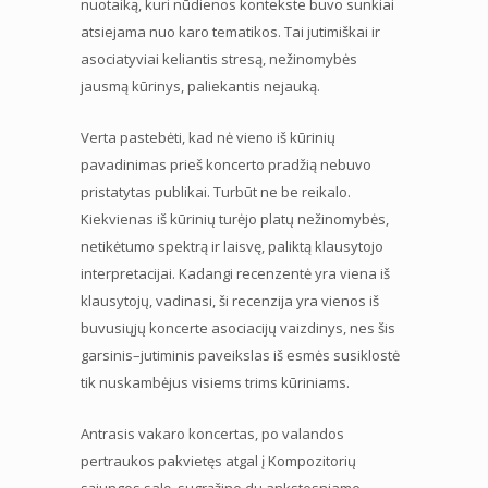
nuotaiką, kuri nūdienos kontekste buvo sunkiai
atsiejama nuo karo tematikos. Tai jutimiškai ir
asociatyviai keliantis stresą, nežinomybės
jausmą kūrinys, paliekantis nejauką.
Verta pastebėti, kad nė vieno iš kūrinių
pavadinimas prieš koncerto pradžią nebuvo
pristatytas publikai. Turbūt ne be reikalo.
Kiekvienas iš kūrinių turėjo platų nežinomybės,
netikėtumo spektrą ir laisvę, paliktą klausytojo
interpretacijai. Kadangi recenzentė yra viena iš
klausytojų, vadinasi, ši recenzija yra vienos iš
buvusiųjų koncerte asociacijų vaizdinys, nes šis
garsinis–jutiminis paveikslas iš esmės susiklostė
tik nuskambėjus visiems trims kūriniams.
Antrasis vakaro koncertas, po valandos
pertraukos pakvietęs atgal į Kompozitorių
sąjungos salę, sugrąžino du ankstesniame