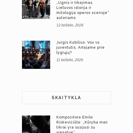
„Ugnis ir tikėjimas.
Lietuvos istorija ir
mitologija operos scenoje“
autoriams
12 birželio, 2026
Jurgis Kubilius. Vox vs.
juventutis. Artėjame prie
lygiųjų?
11 birželio, 2026
SKAITYKLA
Kompozitorė Emilė
Riškevičiūtė: „Kūryba man
tikrai yra susijusi su
vienatve“