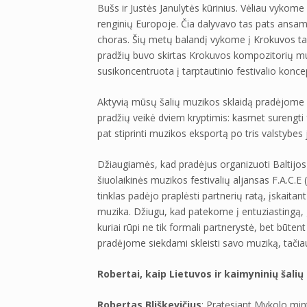
Bušs ir Justės Janulytės kūrinius. Vėliau vykome 
renginių Europoje. Čia dalyvavo tas pats ansambl
choras. Šių metų balandį vykome į Krokuvos tarp
pradžių buvo skirtas Krokuvos kompozitorių muzik
susikoncentruota į tarptautinio festivalio konc
Aktyvią mūsų šalių muzikos sklaidą pradėjome 20
pradžių veikė dviem kryptimis: kasmet surengti fe
pat stiprinti muzikos eksportą po tris valstybes
Džiaugiamės, kad pradėjus organizuoti Baltijos
šiuolaikinės muzikos festivalių aljansas F.A.C.E (
tinklas padėjo praplėsti partnerių ratą, įskaitan
muzika. Džiugu, kad patekome į entuziastingą, g
kuriai rūpi ne tik formali partnerystė, bet būtent
pradėjome siekdami skleisti savo muziką, tačia
Robertai, kaip Lietuvos ir kaimyninių šal
Robertas Bliškevičius
: Pratęsiant Mykolo min