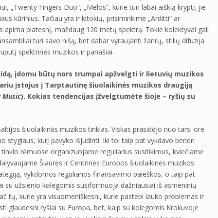
ui, „Twenty Fingers Duo“, „Melos“, kurie turi labai aiškią kryptį; jie
iaus kūrinius. Tačiau yra ir kitokių, prisiminkime „Arditti“ ar
jos apima platesnį, maždaug 120 metų spektrą. Tokie kolektyvai gali
nsambliai turi savo nišą, bet dabar vyraujanti žanrų, stilių difuzija
ruputį spektrinės muzikos ir panašiai.
idą, įdomu būtų nors trumpai apžvelgti ir lietuvių muzikos
ukariu įstojus į Tarptautinę šiuolaikinės muzikos draugiją
y Music
). Kokias tendencijas įžvelgtumėte šioje – ryšių su
Baltijos šiuolaikinės muzikos tinklas. Viskas prasidėjo nuo tarsi ore
stygiaus, kurį pavyko išjudinti. Iki tol taip pat vykdavo bendri
: tinklo rėmuose organizuojame reguliarius susitikimus, kviečiame
u dalyvaujame Šiaurės ir Centrinės Europos šiuolaikinės muzikos
rategiją, vykdomos reguliarios finansavimo paieškos, o taip pat
iai su užsienio kolegomis susiformuoja dažniausiai iš asmeninių
ač tų, kurie yra visuomeniškesni, kurie pastebi lauko problemas ir
sti glaudesni ryšiai su Europa, bet, kaip su kolegomis Krokuvoje