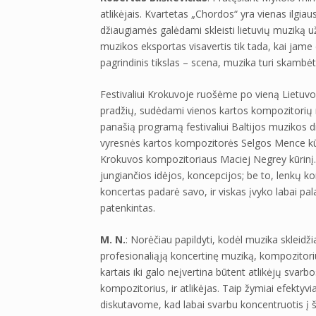
atlikėjais. Kvartetas „Chordos“ yra vienas ilgia
džiaugiamės galėdami skleisti lietuvių muziką 
muzikos eksportas visavertis tik tada, kai jame d
pagrindinis tikslas – scena, muzika turi skambėti
Festivaliui Krokuvoje ruošėme po vieną Lietuvos, 
pradžių, sudėdami vienos kartos kompozitorių 
panašią programą festivaliui Baltijos muzikos 
vyresnės kartos kompozitorės Selgos Mence kūrin
Krokuvos kompozitoriaus Maciej Negrey kūrinį. 
jungiančios idėjos, koncepcijos; be to, lenkų k
koncertas padarė savo, ir viskas įvyko labai p
patenkintas.
M. N.
: Norėčiau papildyti, kodėl muzika skleidž
profesionaliąją koncertinę muziką, kompozitorius 
kartais iki galo neįvertina būtent atlikėjų svar
kompozitorius, ir atlikėjas. Taip žymiai efektyv
diskutavome, kad labai svarbu koncentruotis į 