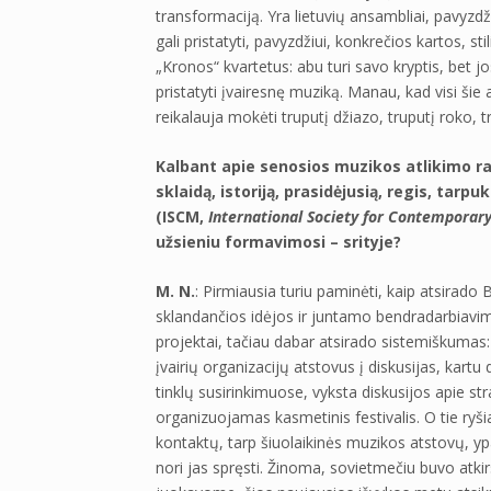
transformaciją. Yra lietuvių ansambliai, pavyzdži
gali pristatyti, pavyzdžiui, konkrečios kartos, stil
„Kronos“ kvartetus: abu turi savo kryptis, bet 
pristatyti įvairesnę muziką. Manau, kad visi šie a
reikalauja mokėti truputį džiazo, truputį roko, t
Kalbant apie senosios muzikos atlikimo ra
sklaidą, istoriją, prasidėjusią, regis, tarp
(ISCM,
International Society for Contemporar
užsieniu formavimosi
–
srityje?
M. N.
: Pirmiausia turiu paminėti, kaip atsirado 
sklandančios idėjos ir juntamo bendradarbiavimo 
projektai, tačiau dabar atsirado sistemiškumas
įvairių organizacijų atstovus į diskusijas, kart
tinklų susirinkimuose, vyksta diskusijos apie st
organizuojamas kasmetinis festivalis. O tie ryš
kontaktų, tarp šiuolaikinės muzikos atstovų, yp
nori jas spręsti. Žinoma, sovietmečiu buvo atkir