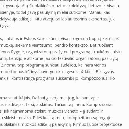
usiai gyvuojančių šiuolaikinės muzikos kolektyvų Lietuvoje. Visada
užsienyje, todėl gavę pasiūlymą mielai sutikome. Manau, kad
alyvauja atlikėjai. Kitu atveju tai labiau teorinis eksportas, juk
 gyvai.
Latvijos ir Estijos šalies kūrinį. Visa programa truputį keitėsi: iš
muziką, siekėme vientisumo, bendro konteksto. Bet ruošiant
dienos Rygoje, organizatorių prašymu į programą įtraukėme latvių
į. Lenkijoje atlikome jau šio festivalio organizatorių pasiūlytą
Žinoma, taip programą sunkiau sudėlioti, kai nėra vienos
ompozitoriaus kūrinys buvo gerokai ilgesnis už kitus. Bet gyvas
alankiai: kontrastinga programa suskambėjo, kompozitorius liko
iama su atlikėjais. Dažnai galvojama, jog, kalbant apie
ir atlikėjas, tarsi, atskirtas. Tačiau taip nėra. Kompozitoriai
bos. Juk neįmanoma atskirti muzikos vieneto – jį sudaro ir
iau skleisti muziką. Prieš keletą metų kompozitorių sąjungoje
šiuolaikinės muzikos atlikėjų palaikymą. Pirmuosiuose projektuose