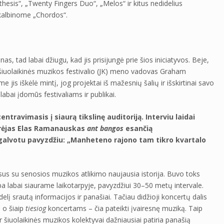
hesis“, „Twenty Fingers Duo“, „Melos“ ir kitus nedidelius
sikalbinome „Chordos“.
as, tad labai džiugu, kad jis prisijungė prie šios iniciatyvos. Beje,
o šiuolaikinės muzikos festivalio (JK) meno vadovas Graham
jis iškėlė mintį, jog projektai iš mažesnių šalių ir išskirtinai savo
 labai įdomūs festivaliams ir publikai.
ravimasis į siaurą tikslinę auditoriją. Interviu laidai
ūrėjas Elas Ramanauskas
ant bangos
esančią
išgalvotu pavyzdžiu: „Manheteno rajono tam tikro kvartalo
esus su senosios muzikos atlikimo naujausia istorija. Buvo toks
rba labai siaurame laikotarpyje, pavyzdžiui 30–50 metų intervale.
 didelį srautą informacijos ir panašiai. Tačiau didžioji koncertų dalis
 o šiaip
tiesiog
koncertams – čia pateikti įvairesnę muziką. Taip
 šiuolaikinės muzikos kolektyvai dažniausiai patiria panašią