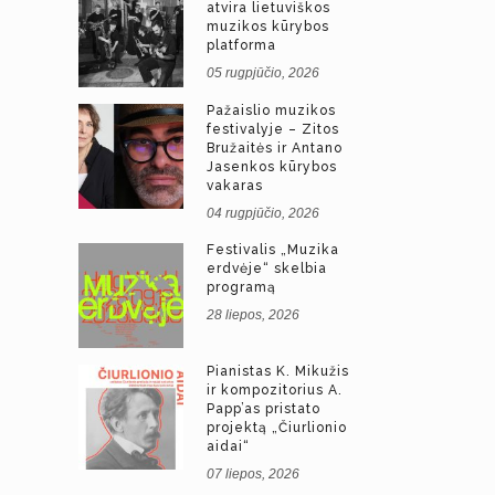
atvira lietuviškos
muzikos kūrybos
platforma
05 rugpjūčio, 2026
Pažaislio muzikos
festivalyje – Zitos
Bružaitės ir Antano
Jasenkos kūrybos
vakaras
04 rugpjūčio, 2026
Festivalis „Muzika
erdvėje“ skelbia
programą
28 liepos, 2026
Pianistas K. Mikužis
ir kompozitorius A.
Papp’as pristato
projektą „Čiurlionio
aidai“
07 liepos, 2026