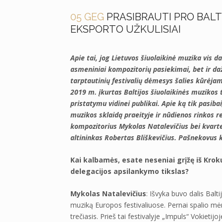
05 GEG
PRASIBRAUTI PRO BALT
EKSPORTO UŽKULISIAI
Apie tai, jog Lietuvos šiuolaikinė muzika vis 
asmeniniai kompozitorių pasiekimai, bet ir da
tarptautinių festivalių dėmesys šalies kūrėjam
2019 m. įkurtas Baltijos šiuolaikinės muzikos 
pristatymu vidinei publikai. Apie ką tik pasiba
muzikos sklaidą praeityje ir nūdienos rinkos 
kompozitorius Mykolas Natalevičius bei kvarte
altininkas Robertas Bliškevičius. Pašnekovus k
Kai kalbamės, esate neseniai grįžę iš Krok
delegacijos apsilankymo tikslas?
Mykolas Natalevičius
: Išvyka buvo dalis Balti
muziką Europos festivaliuose. Pernai spalio mėne
trečiasis. Prieš tai festivalyje „Impuls“ Vokiet