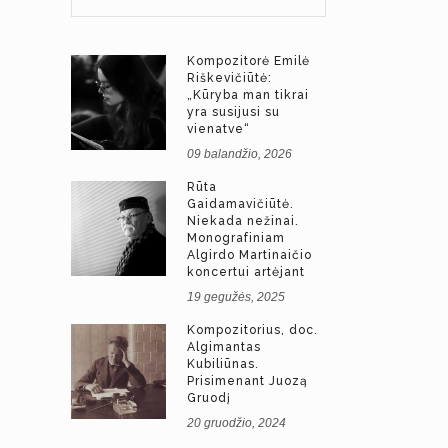
Kompozitorė Emilė
Riškevičiūtė:
„Kūryba man tikrai
yra susijusi su
vienatve“
09 balandžio, 2026
Rūta
Gaidamavičiūtė.
Niekada nežinai.
Monografiniam
Algirdo Martinaičio
koncertui artėjant
19 gegužės, 2025
Kompozitorius, doc.
Algimantas
Kubiliūnas.
Prisimenant Juozą
Gruodį
20 gruodžio, 2024