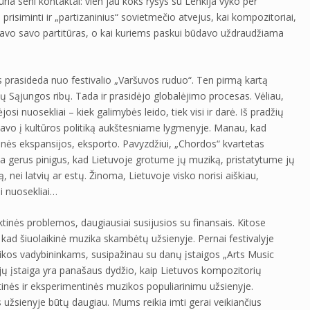
ia seni kontaktai: vien jau koks ryšys su Lenkija vyko per
isiminti ir „partizaninius“ sovietmečio atvejus, kai kompozitoriai,
davo savo partitūras, o kai kuriems paskui būdavo uždraudžiama
is prasideda nuo festivalio „Varšuvos ruduo“. Ten pirmą kartą
ų Sąjungos ribų. Tada ir prasidėjo globalėjimo procesas. Vėliau,
i nuosekliai – kiek galimybės leido, tiek visi ir darė. Iš pradžių
formavo į kultūros politiką aukštesniame lygmenyje. Manau, kad
inės ekspansijos, eksporto. Pavyzdžiui, „Chordos“ kvartetas
ka gerus pinigus, kad Lietuvoje grotume jų muziką, pristatytume jų
, nei latvių ar estų. Žinoma, Lietuvoje visko norisi aiškiau,
i nuosekliai…
ktinės problemos, daugiausiai susijusios su finansais. Kitose
, kad šiuolaikinė muzika skambėtų užsienyje. Pernai festivalyje
ikos vadybininkams, susipažinau su danų įstaigos „Arts Music
ų įstaiga yra panašaus dydžio, kaip Lietuvos kompozitorių
tinės ir eksperimentinės muzikos populiarinimu užsienyje.
žsienyje būtų daugiau. Mums reikia imti gerai veikiančius