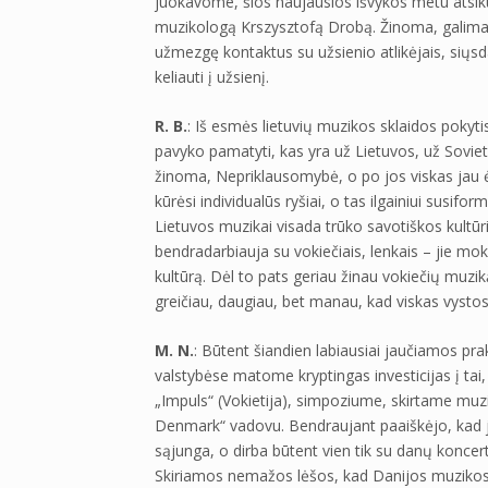
juokavome, šios naujausios išvykos metu atsikur
muzikologą Krszysztofą Drobą. Žinoma, galima pr
užmezgę kontaktus su užsienio atlikėjais, siųs
keliauti į užsienį.
R. B.
: Iš esmės lietuvių muzikos sklaidos pokyt
pavyko pamatyti, kas yra už Lietuvos, už Soviet
žinoma, Nepriklausomybė, o po jos viskas jau ėjos
kūrėsi individualūs ryšiai, o tas ilgainiui susi
Lietuvos muzikai visada trūko savotiškos kultūr
bendradarbiauja su vokiečiais, lenkais – jie mo
kultūrą. Dėl to pats geriau žinau vokiečių muziką
greičiau, daugiau, bet manau, kad viskas vystos
M. N.
: Būtent šiandien labiausiai jaučiamos pra
valstybėse matome kryptingas investicijas į tai
„Impuls“ (Vokietija), simpoziume, skirtame muz
Denmark“ vadovu. Bendraujant paaiškėjo, kad j
sąjunga, o dirba būtent vien tik su danų koncer
Skiriamos nemažos lėšos, kad Danijos muzikos u