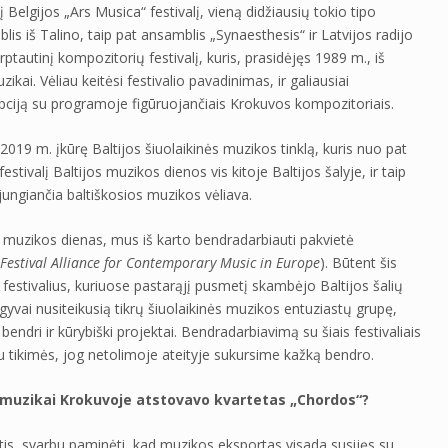
į Belgijos „Ars Musica“ festivalį, vieną didžiausių tokio tipo
is iš Talino, taip pat ansamblis „Synaesthesis“ ir Latvijos radijo
tautinį kompozitorių festivalį, kuris, prasidėjęs 1989 m., iš
ai. Vėliau keitėsi festivalio pavadinimas, ir galiausiai
epciją su programoje figūruojančiais Krokuvos kompozitoriais.
19 m. įkūrę Baltijos šiuolaikinės muzikos tinklą, kuris nuo pat
stivalį Baltijos muzikos dienos vis kitoje Baltijos šalyje, ir taip
 jungiančia baltiškosios muzikos vėliava.
 muzikos dienas, mus iš karto bendradarbiauti pakvietė
Festival Alliance for Contemporary Music in Europe
). Būtent šis
t festivalius, kuriuose pastarąjį pusmetį skambėjo Baltijos šalių
yvai nusiteikusią tikrų šiuolaikinės muzikos entuziastų grupę,
 bendri ir kūrybiški projektai. Bendradarbiavimą su šiais festivaliais
u tikimės, jog netolimoje ateityje sukursime kažką bendro.
ių muzikai Krokuvoje atstovavo kvartetas „Chordos“?
tis, svarbu paminėti, kad muzikos eksportas visada susijęs su