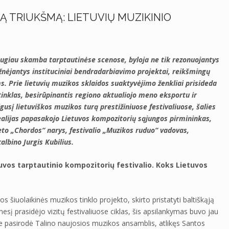
Ą TRIUKŠMĄ: LIETUVIŲ MUZIKINIO
daugiau skamba tarptautinėse scenose, byloja ne tik rezonuojantys
žnėjantys instituciniai bendradarbiavimo projektai, reikšmingų
s. Prie lietuvių muzikos sklaidos suaktyvėjimo ženkliai prisideda
tinklas, besirūpinantis regiono aktualiojo meno eksportu ir
igusį lietuviškos muzikos turą prestižiniuose festivaliuose, šalies
realijas papasakojo Lietuvos kompozitorių sąjungos pirmininkas,
to „Chordos“ narys, festivalio „Muzikos ruduo“ vadovas,
albino Jurgis Kubilius.
uvos tarptautinio kompozitorių festivalio. Koks Lietuvos
jos šiuolaikinės muzikos tinklo projekto, skirto pristatyti baltiškąją
sį prasidėjo vizitų festivaliuose ciklas, šis apsilankymas buvo jau
ijoje pasirodė Talino naujosios muzikos ansamblis, atlikęs Santos