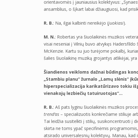
orientavomės į jauniausius kolektyvus: „Synaest
ansamblius, o šįkart labai džiaugiuosi, kad pri
R. B.
: Na, ilgai kalbinti nereikėjo (
juokiasi
).
M. N.
: Robertas yra šiuolaikinės muzikos veteran
visai neseniai į Vilnių buvo atvykęs Hadersfild
McKenzie. Kartu su juo turėjome pokalbį, kuriame 
šalies šiuolaikinę muziką grojantys atlikėjai, yra
Šiandienos veikloms dažnai būdingas koncent
„Stambiu planu“ žurnalo „Lamų slėnis“ įk
hiperspecializacija karikatūrizavo tokiu 
vienakojų lezbiečių tatuiruotojas“…
R. B.
: Aš pats lyginu šiuolaikinės muzikos proc
trend‘as
– specializuotis konkrečiame stiliuje a
Tai leidžia susitelkti į stilių, susikoncentruoti į
skirta ne toms ypač specifinėmis programomis,
atsirado universalesnių kolektyvų. Manau, kad ir