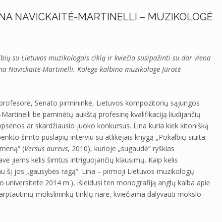
NA NAVICKAITĖ-MARTINELLI – MUZIKOLOGĖ
bių su Lietuvos muzikologais ciklą ir kviečia susipažinti su dar viena
a Navickaite-Martinelli. Kolegę kalbino muzikologė Jūratė
profesorė, Senato pirmininkė, Lietuvos kompozitorių sąjungos
artinelli be paminėtų aukštą profesinę kvalifikaciją liudijančių
ypsenos ar skardžiausio juoko konkursus. Lina kuria kiek kitonišką
nkto šimto puslapių interviu su atlikėjais knygą „Pokalbių siuita:
o meną“ (
Versus aureus
, 2010), kurioje „sugaudė“ ryškias
ė jiems kelis šimtus intriguojančių klausimų. Kaip kelis
 šį jos „gausybės ragą“. Lina – pirmoji Lietuvos muzikologų
io universitete 2014 m.), išleidusi ten monografiją anglų kalba apie
tarptautinių mokslininkų tinklų narė, kviečiama dalyvauti mokslo