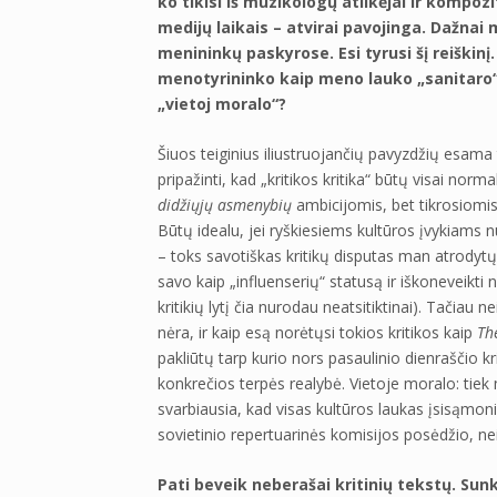
ko tikisi iš muzikologų atlikėjai ir kompozit
medijų laikais – atvirai pavojinga. Dažnai
menininkų paskyrose. Esi tyrusi šį reiški
menotyrininko kaip meno lauko „sanitaro“
„vietoj moralo“?
Šiuos teiginius iliustruojančių pavyzdžių esama t
pripažinti, kad „kritikos kritika“ būtų visai norm
didžiųjų asmenybių
ambicijomis, bet tikrosiomis 
Būtų idealu, jei ryškiesiems kultūros įvykiams 
– toks savotiškas kritikų disputas man atrodytų 
savo kaip „influenserių“ statusą ir iškoneveikti 
kritikių lytį čia nurodau neatsitiktinai). Tačiau n
nėra, ir kaip esą norėtųsi tokios kritikos kaip
Th
pakliūtų tarp kurio nors pasaulinio dienraščio kri
konkrečios terpės realybė. Vietoje moralo: tie
svarbiausia, kad visas kultūros laukas įsisąmonint
sovietinio repertuarinės komisijos posėdžio, ne
Pati beveik neberašai kritinių tekstų. Sunk