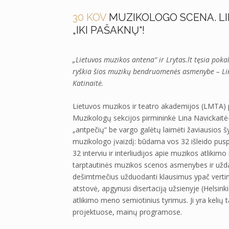
30 KOV
MUZIKOLOGO SCENA. LI
„IKI PAŠAKNŲ“!
„Lietuvos muzikos antena“ ir Lrytas.lt tęsia pokal
ryškia šios muzikų bendruomenės asmenybe – Lin
Katinaitė.
Lietuvos muzikos ir teatro akademijos (LMTA) 
Muzikologų sekcijos pirmininkė Lina Navickaitė-M
„antpečių“ be vargo galėtų laimėti žaviausios š
muzikologo įvaizdį: būdama vos 32 išleido puspe
32 interviu ir interliudijos apie muzikos atlikim
tarptautinės muzikos scenos asmenybes ir uždav
dešimtmečius užduodanti klausimus ypač vertinu
atstovė, apgynusi disertaciją užsienyje (Helsink
atlikimo meno semiotinius tyrimus. Ji yra kelių 
projektuose, mainų programose.