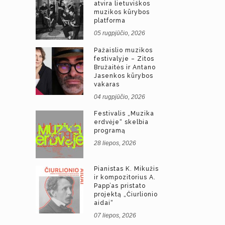
atvira lietuviškos
muzikos kūrybos
platforma
05 rugpjūčio, 2026
Pažaislio muzikos
festivalyje – Zitos
Bružaitės ir Antano
Jasenkos kūrybos
vakaras
04 rugpjūčio, 2026
Festivalis „Muzika
erdvėje“ skelbia
programą
28 liepos, 2026
Pianistas K. Mikužis
ir kompozitorius A.
Papp’as pristato
projektą „Čiurlionio
aidai“
07 liepos, 2026