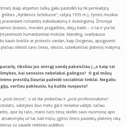
tį (kaip atspirties tašką galiu pasitelkti ką tik perskaitytą
 griūties „Rytdienos šešėliuose“, rašytą 1935 m.), žymūs muzikai
į prarandant romantinį individualumą ir dvasingumą. Žmonijai
iamos dvasios, moralės pragaišties, idėjų bado – o tai ir yra tie
ų (re)animuoti humanitariniai mokslai. Manding, svarbiausia
o kaulo bokšte ar protesto vardan, kaip Diogenas, apsigyventi
lačiau skleisti savo žinias, viliuosi, suteikiančias platesnį matymą
tarlę, tiksliau jos antrąjį sandą pakeisčiau į „o kaip tai
galimybes, kai senosios nebelabai galingos? O gal mūsų
vinimo prestižą žiauriai pažeidė socialiniai tinklai. Negaliu
egijų, verčiau paklausiu, ką kužda nuojauta?
p „post-tiesos“, o aš dar pridurčiau ir „post-profesionalumo“.
stulato, valstybės šiuo metu gal ir nesiekia valdyti, tačiau
antis,
apie ką
rašo, mano turįs teisę skelbti savo nuomonę apie
ti atsakomybę už tai, kad mūsų įgytos žinios pasiektų platesnį ratą
ekesys su saujele rinktinės publikos.