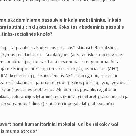
me akademiniame pasaulyje ir kaip mokslininkė, ir kaip
tarptautinių tinklų atstovė. Koks tas akademinis pasaulis
litinės-socialinės krizės?
 kaip „tarptautinis akademinis pasaulis“: skiriasi tiek moksliniai
itaikymas prie kintančios šiuolaikybės (ar savotiškas oponavimas
zes ar aktualijas, į kurias labai nevienodai ir reaguojama. Antai
zuojame Europos aukštųjų muzikos mokyklų asociacijos (AEC)
RM) konferenciją, ir kaip viena iš AEC darbo grupių neseniai
oriai skatinami jautriai reaguoti į galios pozicijų, lyčių lygybės ir
kylančias etines problemas. Akademinis pasaulis reguliariai
kiais, tolerancijos kitaminčiams (kuri visgi neturėtų tapti anarchija
us propagandos židinius) klausimu ir begale kitų, atliepiančių
vertinami humanitariniai mokslai. Gal be reikalo? Gal
tais mums atrodo?