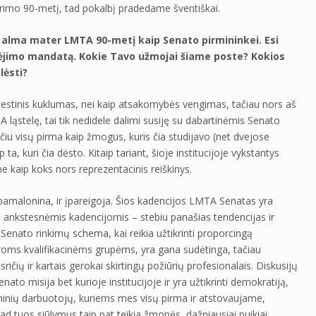
ūrimo 90-metį, tad pokalbį pradedame šventiškai.
 alma mater LMTA 90-metį kaip Senato pirmininkei. Esi
jimo mandatą. Kokie Tavo užmojai šiame poste? Kokios
lėsti?
estinis kuklumas, nei kaip atsakomybės vengimas, tačiau nors aš
TA ląstelę, tai tik nedidele dalimi susiję su dabartinėmis Senato
iu visų pirma kaip žmogus, kuris čia studijavo (net dvejose
ta, kuri čia dėsto. Kitaip tariant, šioje institucijoje vykstantys
 ne kaip koks nors reprezentacinis reiškinys.
 pamalonina, ir įpareigoja. Šios kadencijos LMTA Senatas yra
 su ankstesnėmis kadencijomis – stebiu panašias tendencijas ir
Senato rinkimų schema, kai reikia užtikrinti proporcingą
roms kvalifikacinėms grupėms, yra gana sudėtinga, tačiau
sričių ir kartais gerokai skirtingų požiūrių profesionalais. Diskusijų
to misija bet kurioje institucijoje ir yra užtikrinti demokratiją,
eminių darbuotojų, kuriems mes visų pirma ir atstovaujame,
ad tuos siūlymus taip pat teikia žmonės, dažniausiai puikiai