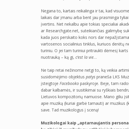
Negana to, kartais reikalinga ir tai, kad visuom
laikais dar įmanu arba bent jau prasminga tyliai 
įvertins. Net nekalbu apie tokias specialiai ak
ar Researchgate.net, suteikiančias galimybę suke
kada juos perskaito koks nors dar nepažįstamas
vartosenos socialinius tinklus, kuriuos derėtų ne 
turiniu. O jei tam turiniui pritraukti dėmesį kart
nuotrauką – ką gi,
c’est la vie
…
Ne taip retai nežinome netgi to, ką veikia artim
susidomėjimo objektus
patys
praneša LKS Muziko
įsteigtoje
Facebooko
paskyroje. Beje, tam rados
dabar kalbamės, ir susitikimai su ryškiais bend
Lietuvos kompozitorių namuose. Mano giliu įsitiki
apie muziką (kuriai garbė tarnauti) ar muzikus (
save. Tad muzikologus į sceną!
Muzikologai kaip „aptarnaujantis persona