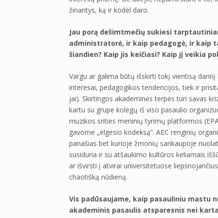
žinantys, ką ir kodėl daro.
Jau porą dešimtmečių sukiesi tarptautinia
administratorė, ir kaip pedagogė, ir kaip 
šiandien? Kaip jis keičiasi? Kaip jį veikia po
Vargu ar galima būtų išskirti tokį vientisą darinį
interesai, pedagogikos tendencijos, tiek ir pris
jai). Skirtingos akademinės terpės turi savas kri
kartu su grupe kolegų iš viso pasaulio organi
muzikos srities meninių tyrimų platformos (EPA
gavome „elgesio kodeksą“. AEC renginių organizat
panašias bet kurioje žmonių sankaupoje nuolat 
susiduria ir su atšaukimo kultūros keliamais iššū
ar išvirsti į atvirai universitetuose liepsnojanči
chaotišką nūdieną.
Vis padūsaujame, kaip pasauliniu mastu nu
akademinis pasaulis atsparesnis nei kar