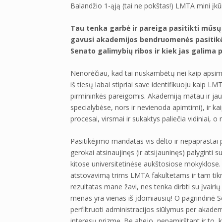
Balandžio 1-ąją (tai ne pokštas!) LMTA mini įk
Tau tenka garbė ir pareiga pasitikti mūsų
gavusi akademijos bendruomenės pasitikė
Senato galimybių ribos ir kiek jas galima p
Nenorėčiau, kad tai nuskambėtų nei kaip apsim
iš tiesų labai stipriai save identifikuoju kaip LM
pirmininkės pareigomis. Akademiją matau ir jauč
specialybėse, nors ir nevienoda apimtimi), ir kaip 
procesai, virsmai ir sukaktys paliečia vidiniai, o
Pasitikėjimo mandatas vis dėlto ir nepaprastai
gerokai atsinaujinęs (ir atsijauninęs) palyginti
kitose universitetinėse aukštosiose mokyklose. 
atstovavimą trims LMTA fakultetams ir tam tik
rezultatas mane žavi, nes tenka dirbti su įvairių 
menas yra vienas iš įdomiausių! O pagrindinė Sena
perfiltruoti administracijos siūlymus per akad
interesų prizmę. Be abejo, nepamirštant ir to, k