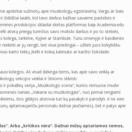
enė apskritai sužinotų apie muzikologų egzistavimą. Vargu ar šiais
ir išdidžiai laukti, kol tavo darbus kažkas savaime pastebės ir
ademinės produkcijos sklaidai skirtas platformas kaip Academia.edu
lti atvirą prieigą turinčius savo mokslo darbus ir po to stebėti,
 kolega, tarkime, Kyjive ar Stambule. Turiu omenyje ir kasdienės
niekinti ar jų vengti, bet visai priešingai – užlieti juos kokybišku
s nuo karto tektų įkelti ir kokią katinuko ar karšto šokolado
iausi kolegos. Aš visad dėkinga tiems, kas apie savo veiklą ar
logų sekcijos veiklai ir žinioms skleisti
i ir pokalbių serija „Muzikologo scena“, kurios rėmuose mudvi
ruomenės nariais „Vakarai su muzikologais“, nuo pernai rengiami
nimu, šios gildijos atstovai turi ką pasakyti ir parodyti. Ir ne vien
kurių aptarnaujančiu personalu dažnai jaučiamės), bet ir patys apie
las“. Arba „kritikos nėra“. Dažnai mūsų aptariamos temos,