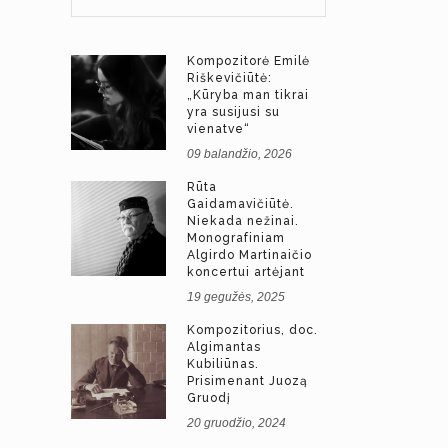
Kompozitorė Emilė
Riškevičiūtė:
„Kūryba man tikrai
yra susijusi su
vienatve“
09 balandžio, 2026
Rūta
Gaidamavičiūtė.
Niekada nežinai.
Monografiniam
Algirdo Martinaičio
koncertui artėjant
19 gegužės, 2025
Kompozitorius, doc.
Algimantas
Kubiliūnas.
Prisimenant Juozą
Gruodį
20 gruodžio, 2024