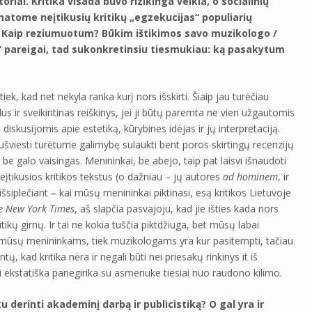
oriai. Kritika visada buvo rizikinga veikla, o socialinių
 matome neįtikusių kritikų „egzekucijas“ populiarių
nį. Kaip reziumuotum? Būkim ištikimos savo muzikologo /
 pareigai, tad sukonkretinsiu tiesmukiau: ką pasakytum
iek, kad net nekyla ranka kurį nors išskirti. Šiaip jau turėčiau
alus ir sveikintinas reiškinys, jei ji būtų paremta ne vien užgautomis
diskusijomis apie estetiką, kūrybines idėjas ir jų interpretaciją.
nušviesti turėtume galimybę sulaukti bent poros skirtingų recenzijų
be galo vaisingas. Menininkai, be abejo, taip pat laisvi išnaudoti
neįtikusios kritikos tekstus (o dažniau – jų autores
ad hominem
, ir
eišsiplečiant
–
kai mūsų menininkai piktinasi, esą kritikos Lietuvoje
e New York Times
, aš slapčia pasvajoju, kad jie išties kada nors
tikų girnų. Ir tai ne kokia tuščia piktdžiuga, bet mūsų labai
k mūsų menininkams, tiek muzikologams yra kur pasitempti, tačiau
ų, kad kritika nėra ir negali būti nei priesakų rinkinys it iš
i ekstatiška panegirika su asmenuke tiesiai nuo raudono kilimo.
u derinti akademinį darbą ir publicistiką? O gal yra ir