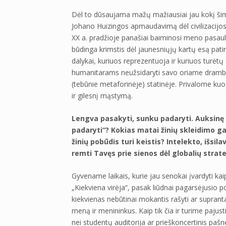
Dėl to dūsaujama mažų mažiausiai jau kokį šimtme
Johano Huizingos apmaudavimą dėl civilizacijos
XX a. pradžioje panašiai baiminosi meno pasaul
būdinga krimstis dėl jaunesniųjų kartų esą patir
dalykai, kuriuos reprezentuoja ir kuriuos turėt
humanitarams neužsidaryti savo oriame drambli
(tebūnie metaforinėje) statinėje. Privalome kuo p
ir gilesnį mąstymą.
Lengva pasakyti, sunku padaryti. Auksinę pa
padaryti“? Kokias matai žinių skleidimo 
žinių pobūdis turi keistis? Intelekto, išsila
remti Tavęs prie sienos dėl globalių strat
Gyvename laikais, kurie jau senokai įvardyti kai
„Kiekviena virėja“, pasak liūdnai pagarsėjusio po
kiekvienas nebūtinai mokantis rašyti ar suprant
meną ir menininkus. Kaip tik čia ir turime pajus
nei studentų auditorija ar prieškoncertinis pašn