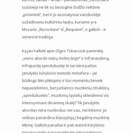
susisieja ne tik su tiesiogine žodžio reikšme
„prisiminti“, bet ir jo asociatyviai vaizduotėje
sužadinamu kultūriniu lauku, kuriame yra
Mozarto „Recordare“ iš „Requiem“, o galbūt – ir
senesnė tradicija.
Ką jau kalbėti apie Olgos Tokarczuk paminėtą
„vieno akordo niūrų molinį
largo
“ ir infraraudoną,
infrajuodą spinduliuotę! Ar tai nėra pačios
Janulytės kūrybinio metodo metafora – jai
būdingo lėto plėtojimo ir tuo momentu beveik
nepastebimos, bet juntamos muzikinių struktūrų
„spinduliuotės“, muzikinių ląstelių skleidimosi vis
intensyvinant dinaminę skalę? Tik Janulytės
akordas nėra nuobodus nei sau, nei kitiems: jis
veikiau panardina klausytoją į begalinę muzikinę
tėkmę. Galbūt panašiai ir pati autorė kūrybinio
proceso metu turi pasiekti itin introspektyvią