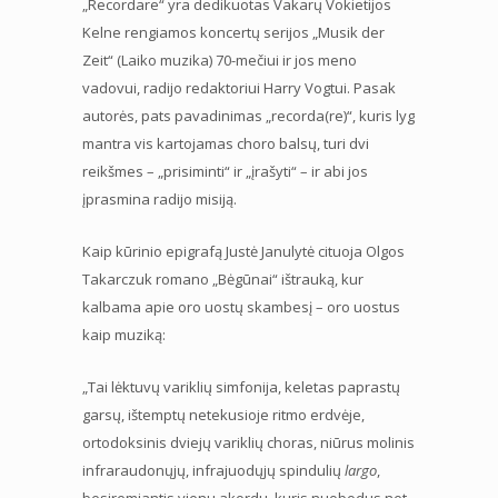
„Recordare“ yra dedikuotas Vakarų Vokietijos
Kelne rengiamos koncertų serijos „Musik der
Zeit“ (Laiko muzika) 70-mečiui ir jos meno
vadovui, radijo redaktoriui Harry Vogtui. Pasak
autorės, pats pavadinimas „recorda(re)“, kuris lyg
mantra vis kartojamas choro balsų, turi dvi
reikšmes – „prisiminti“ ir „įrašyti“ – ir abi jos
įprasmina radijo misiją.
Kaip kūrinio epigrafą Justė Janulytė cituoja Olgos
Takarczuk romano „Bėgūnai“ ištrauką, kur
kalbama apie oro uostų skambesį – oro uostus
kaip muziką:
„Tai lėktuvų variklių simfonija, keletas paprastų
garsų, ištemptų netekusioje ritmo erdvėje,
ortodoksinis dviejų variklių choras, niūrus molinis
infraraudonųjų, infrajuodųjų spindulių
largo
,
besiremiantis vienu akordu, kuris nuobodus net