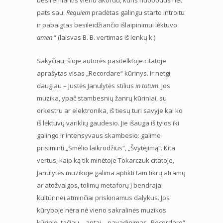
pats sau.
Requiem
pradėtas galingu starto introitu
ir pabaigtas besileidžiančio išlaipinimui lėktuvo
amen
.“ (laisvas B. B. vertimas iš lenkų k.)
Sakyčiau, šioje autorės pasitelktoje citatoje
aprašytas visas „Recordare“ kūrinys. Ir netgi
daugiau – Justės Janulytės stilius
in totum
. Jos
muzika, ypač stambesnių žanrų kūriniai, su
orkestru ar elektronika, iš tiesų turi savyje kai ko
iš lėktuvų variklių gaudesio. Jie išauga iš tylos iki
galingo ir intensyvaus skambesio: galime
prisiminti „Smėlio laikrodžius“, „Švytėjimą“. Kita
vertus, kaip ką tik minėtoje Tokarczuk citatoje,
Janulytės muzikoje galima aptikti tam tikrų atramų
ar atožvalgos, tolimų metaforų į bendrajai
kultūrinei atminčiai priskiriamus dalykus. Jos
kūryboje nėra nė vieno sakralinės muzikos
kūrinio, tačiau – antai – pavadinimas „Recordare“