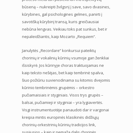
būseną – nukreipti žvilgsnį į save, savo dvasines,
kūrybines, gal psichologines gelmes, panirti į
savotišką kūrybinį transą, kuris greičiausiai
nebūna lengvas. Veikiau toks pat sunkus, bet ir
nepaleidžiantis, kaip Mozarto „Requiem“.
Janulytės „Recordare“ konkursui pateiktų
chorinių ir vokalinių kūrinių vsumoje gan ženkliai
išsiskyrė. Jos kūrinyje choras traktuojamas ne
kaip teksto nešėjas, bet kaip tembrinė spalva,
šiuo požiūriu suvienodinama su kitomis dvejomis
kūrinio tembrinėmis grupėmis – orkestro
pučiamaisiais ir styginiais. Visos trys grupės –
balsai, pučiamieji ir styginiai – yra lygiavertės.
Visgi instrumentuotėje panaudoti dar ir vargonai
kreipia mintis europinės klasikinės didžiųjų
chorinių-orkestrinių kūrinių tradicijos link,
susijusios – kaip ir nemaža dalis chorinės