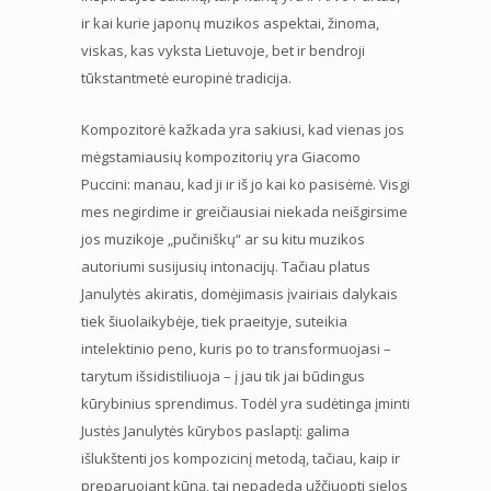
ir kai kurie japonų muzikos aspektai, žinoma,
viskas, kas vyksta Lietuvoje, bet ir bendroji
tūkstantmetė europinė tradicija.
Kompozitorė kažkada yra sakiusi, kad vienas jos
mėgstamiausių kompozitorių yra Giacomo
Puccini: manau, kad ji ir iš jo kai ko pasisėmė. Visgi
mes negirdime ir greičiausiai niekada neišgirsime
jos muzikoje „pučiniškų“ ar su kitu muzikos
autoriumi susijusių intonacijų. Tačiau platus
Janulytės akiratis, domėjimasis įvairiais dalykais
tiek šiuolaikybėje, tiek praeityje, suteikia
intelektinio peno, kuris po to transformuojasi –
tarytum išsidistiliuoja – į jau tik jai būdingus
kūrybinius sprendimus. Todėl yra sudėtinga įminti
Justės Janulytės kūrybos paslaptį: galima
išlukštenti jos kompozicinį metodą, tačiau, kaip ir
preparuojant kūną, tai nepadeda užčiuopti sielos