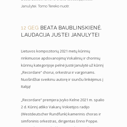
Janulytei. Tomo Tereko nuotr.
12 GEG
BEATA BAUBLINSKIENĖ.
LAUDACIJA JUSTEI JANULYTEI
Lietuvos kompozitorių 2021 metų kūrinių
rinkimuose apdovanojimą Vokalinių ir chorinių
kūrinių kategorijoje pelnė Justė Janulytė už kūrinį
„Recordare“ chorui, orkestrui ir vargonams.
Nuoširdžiai sveikinu autorę ir siunčiu linkėjimus į
Italiją!
„Recordare“ premjera įvyko Kelne 2021 m. spalio
2 d. Kūrinį atliko Vakarų Vokietijos radijo
(Westdeutscher Rundfunk) kamerinis choras ir
simfoninis orkestras, dirigentas Enno Poppe.