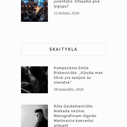
juventutis. Artėjame prie
lygiųjų?
11 birželio, 2026
SKAITYKLA
Kompozitorė Emilė
Riškevičiūtė: „Kūryba man
tikrai yra susijusi su
vienatve“
09 balandžio, 2026
Rūta Gaidamavičiūtė.
Niekada nežinai.
Monografiniam Algirdo
Martinaičio koncertui
artėjant