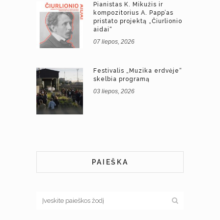
Pianistas K. Mikužis ir
kompozitorius A. Papp’as
pristato projektą „Čiurlionio
aidai“
07 liepos, 2026
Festivalis „Muzika erdvėje“
skelbia programą
03 liepos, 2026
PAIEŠKA