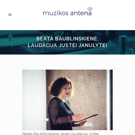
BEATA BAUBLINSKIENĖ.
LAUDACIJA JUSTEI JANULYTEI
Beata Baublinskienė skaito laudaciją Justei