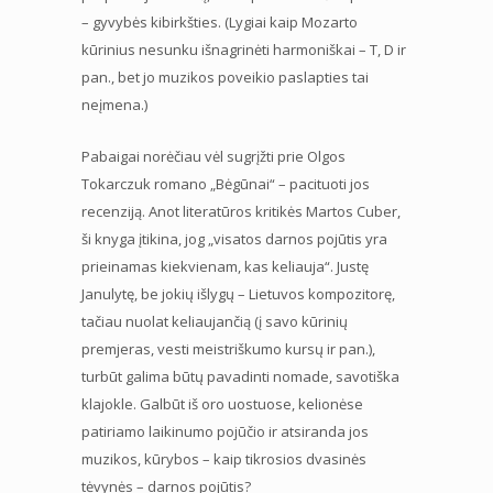
– gyvybės kibirkšties. (Lygiai kaip Mozarto
kūrinius nesunku išnagrinėti harmoniškai – T, D ir
pan., bet jo muzikos poveikio paslapties tai
neįmena.)
Pabaigai norėčiau vėl sugrįžti prie Olgos
Tokarczuk romano „Bėgūnai“ – pacituoti jos
recenziją. Anot literatūros kritikės Martos Cuber,
ši knyga įtikina, jog „visatos darnos pojūtis yra
prieinamas kiekvienam, kas keliauja“. Justę
Janulytę, be jokių išlygų – Lietuvos kompozitorę,
tačiau nuolat keliaujančią (į savo kūrinių
premjeras, vesti meistriškumo kursų ir pan.),
turbūt galima būtų pavadinti nomade, savotiška
klajokle. Galbūt iš oro uostuose, kelionėse
patiriamo laikinumo pojūčio ir atsiranda jos
muzikos, kūrybos – kaip tikrosios dvasinės
tėvynės – darnos pojūtis?