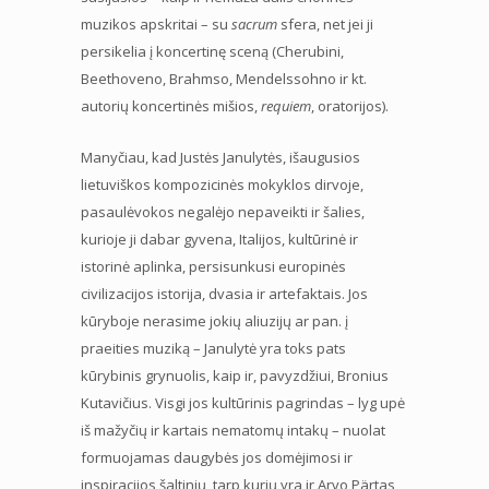
muzikos apskritai – su
sacrum
sfera, net jei ji
persikelia į koncertinę sceną (Cherubini,
Beethoveno, Brahmso, Mendelssohno ir kt.
autorių koncertinės mišios,
requiem
, oratorijos).
Manyčiau, kad Justės Janulytės, išaugusios
lietuviškos kompozicinės mokyklos dirvoje,
pasaulėvokos negalėjo nepaveikti ir šalies,
kurioje ji dabar gyvena, Italijos, kultūrinė ir
istorinė aplinka, persisunkusi europinės
civilizacijos istorija, dvasia ir artefaktais. Jos
kūryboje nerasime jokių aliuzijų ar pan. į
praeities muziką – Janulytė yra toks pats
kūrybinis grynuolis, kaip ir, pavyzdžiui, Bronius
Kutavičius. Visgi jos kultūrinis pagrindas – lyg upė
iš mažyčių ir kartais nematomų intakų – nuolat
formuojamas daugybės jos domėjimosi ir
inspiracijos šaltinių, tarp kurių yra ir Arvo Pärtas,