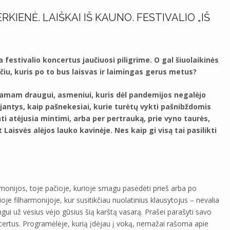
IENĖ. LAIŠKAI IŠ KAUNO. FESTIVALIO „IŠ
festivalio koncertus jaučiuosi piligrime. O gal šiuolaikinės
čiu, kuris po to bus laisvas ir laimingas gerus metus?
ijamam draugui, asmeniui, kuris dėl pandemijos negalėjo
jantys, kaip pašnekesiai, kurie turėtų vykti pašnibždomis
ti atėjusia mintimi, arba per pertrauką, prie vyno taurės,
Laisvės alėjos lauko kavinėje. Nes kaip gi visą tai pasilikti
monijos, toje pačioje, kurioje smagu pasėdėti prieš arba po
ioje filharmonijoje, kur susitikčiau nuolatinius klausytojus – nevalia
angui už vėsius vėjo gūsius šią karštą vasarą. Prašei parašyti savo
oncertus. Programėlėje, kurią įdėjau į voką, nemažai rašoma apie