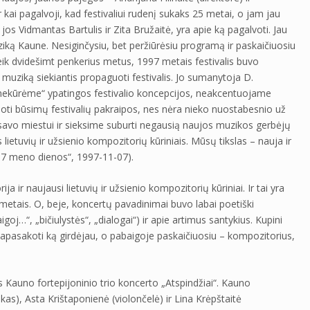
kai pagalvoji, kad festivaliui rudenį sukaks 25 metai, o jam jau
 jos Vidmantas Bartulis ir Zita Bružaitė, yra apie ką pagalvoti. Jau
ziką Kaune. Nesiginčysiu, bet peržiūrėsiu programą ir paskaičiuosiu
eveik dvidešimt penkerius metus, 1997 metais festivalis buvo
muziką siekiantis propaguoti festivalis. Jo sumanytoja D.
,nekūrėme“ ypatingos festivalio koncepcijos, neakcentuojame
boti būsimų festivalių pakraipos, nes nėra nieko nuostabesnio už
 savo miestui ir sieksime suburti negausią naujos muzikos gerbėjų
lietuvių ir užsienio kompozitorių kūriniais. Mūsų tikslas – nauja ir
 („7 meno dienos“, 1997-11-07).
ja ir naujausi lietuvių ir užsienio kompozitorių kūriniai. Ir tai yra
s metais. O, beje, koncertų pavadinimai buvo labai poetiški
igoj…“, „bičiulystės“, „dialogai“) ir apie artimus santykius. Kupini
apasakoti ką girdėjau, o pabaigoje paskaičiuosiu – kompozitorius,
us Kauno fortepijoninio trio koncerto „Atspindžiai“. Kauno
ikas), Asta Krištaponienė (violončelė) ir Lina Krėpštaitė