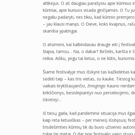
atlikėjus. O aš daugiau parašysiu apie kūrinius i
kūriniai, apie kuriuos visada ginčijamės. O Tu j
negaliu padaryti, nes tikiu, kad kūrinio premjero
– jau klausi manęs. O Dieve, koks kvapnus, ra
skamba ypatingai.
O atsimeni, kai kalbindavau drauge eiti į festiva
šlapia, tamsu… Na, o dabar? Birželis, karšta ir šv
reikia. Aišku, jeigu tai lietus, o ne liūtis, kuriomi
Šiame festivalyje mus išskyrė tas kažkelintas ka
sėdėti taip – kas tris vietas, su kauke. Tiesiog 
vaikais krykštaujančio,
žmogingo
Kauno nerdama į
krikščionys, besislepiantys nuo persekiojimo, die
tikintieji
…
Iš tiesų gaila, kad pandeminė situacija mus ilga
kaip reta lietuviškas – per mėnesį išsitęsusį fest
trisdešimties kūrinių tik du buvo užsienio autorių! 
tokie tie metai. O dar prie festivalio vairo stojo