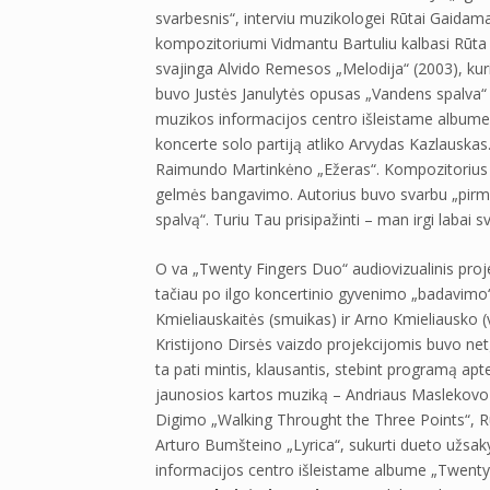
svarbesnis“, interviu muzikologei Rūtai Gaidama
kompozitoriumi Vidmantu Bartuliu kalbasi Rūta G
svajinga Alvido Remesos „Melodija“ (2003), kurią
buvo Justės Janulytės opusas „Vandens spalva“ (2
muzikos informacijos centro išleistame albume „
koncerte solo partiją atliko Arvydas Kazlauska
Raimundo Martinkėno „Ežeras“. Kompozitorius g
gelmės bangavimo. Autorius buvo svarbu „pirma
spalvą“. Turiu Tau prisipažinti – man irgi labai 
O va „Twenty Fingers Duo“ audiovizualinis proje
tačiau po ilgo koncertinio gyvenimo „badavimo“,
Kmieliauskaitės (smuikas) ir Arno Kmieliausko (
Kristijono Dirsės vaizdo projekcijomis buvo ne
ta pati mintis, klausantis, stebint programą ap
jaunosios kartos muziką – Andriaus Maslekovo „
Digimo „Walking Throught the Three Points“, Rūt
Arturo Bumšteino „Lyrica“, sukurti dueto užsaky
informacijos centro išleistame albume „Twenty 