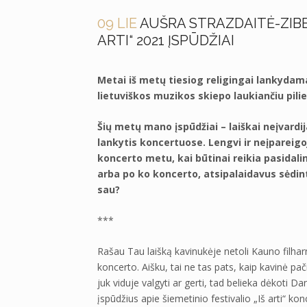
09 LIE
AUŠRA STRAZDAITĖ-ZIBERK
ARTI“ 2021 ĮSPŪDŽIAI
Metai iš metų tiesiog religingai lankydama 
lietuviškos muzikos skiepo laukiančiu pilie
Šių metų mano įspūdžiai – laiškai neįvard
lankytis koncertuose. Lengvi ir neįpareigo
koncerto metu, kai būtinai reikia pasidalin
arba po ko koncerto, atsipalaidavus sėdint 
sau?
***
Rašau Tau laišką kavinukėje netoli Kauno filhar
koncerto. Aišku, tai ne tas pats, kaip kavinė pač
juk viduje valgyti ar gerti, tad belieka dėkoti D
įspūdžius apie šiemetinio festivalio „Iš arti“ k