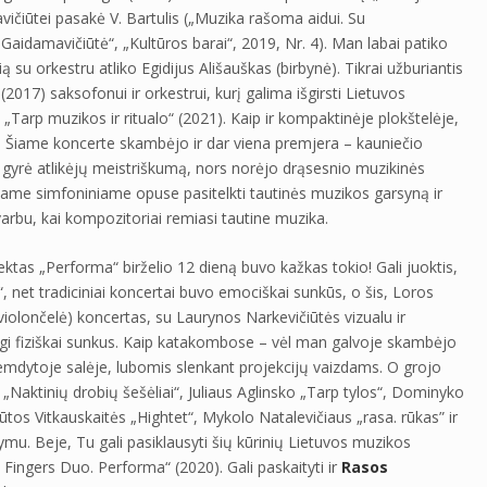
vičiūtei pasakė V. Bartulis („Muzika rašoma aidui. Su
aidamavičiūtė“, „Kultūros barai“, 2019, Nr. 4). Man labai patiko
 su orkestru atliko Egidijus Ališauškas (birbynė). Tikrai užburiantis
017) saksofonui ir orkestrui, kurį galima išgirsti Lietuvos
Tarp muzikos ir ritualo“ (2021). Kaip ir kompaktinėje plokštelėje,
s. Šiame koncerte skambėjo ir dar viena premjera – kauniečio
yrė atlikėjų meistriškumą, nors norėjo drąsesnio muzikinės
me simfoniniame opuse pasitelkti tautinės muzikos garsyną ir
svarbu, kai kompozitoriai remiasi tautine muzika.
ktas „Performa“ birželio 12 dieną buvo kažkas tokio! Gali juoktis,
 net tradiciniai koncertai buvo emociškai sunkūs, o šis, Loros
violončelė) koncertas, su Laurynos Narkevičiūtės vizualu ir
tgi fiziškai sunkus. Kaip katakombose – vėl man galvoje skambėjo
temdytoje salėje, lubomis slenkant projekcijų vaizdams. O grojo
Naktinių drobių šešėliai“, Juliaus Aglinsko „Tarp tylos“, Dominyko
os Vitkauskaitės „Hightet“, Mykolo Natalevičiaus „rasa. rūkas” ir
mu. Beje, Tu gali pasiklausyti šių kūrinių Lietuvos muzikos
Fingers Duo. Performa“ (2020). Gali paskaityti ir
Rasos