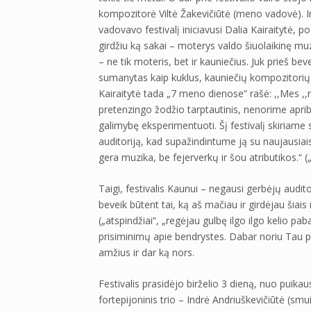
kompozitorė Viltė Žakevičiūtė (meno vadovė). Ir 
vadovavo festivalį iniciavusi Dalia Kairaitytė, po
girdžiu ką sakai – moterys valdo šiuolaikinę mu
– ne tik moteris, bet ir kauniečius. Juk prieš b
sumanytas kaip kuklus, kauniečių kompozitorių 
Kairaitytė tada „7 meno dienose“ rašė: ,,Mes ,
pretenzingo žodžio tarptautinis, nenorime apri
galimybę eksperimentuoti. Šį festivalį skiriame
auditoriją, kad supažindintume ją su naujausiais 
gera muzika, be fejerverkų ir šou atributikos.“
Taigi, festivalis Kaunui – negausi gerbėjų auditori
beveik būtent tai, ką aš mačiau ir girdėjau šiai
(„atspindžiai“, „regėjau gulbę ilgo ilgo kelio paba
prisiminimų apie bendrystes. Dabar noriu Tau p
amžius ir dar ką nors.
Festivalis prasidėjo birželio 3 dieną, nuo puika
fortepijoninis trio – Indrė Andriuškevičiūtė (smu