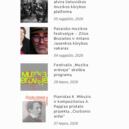
atvira lietuviškos
muzikos kūrybos
platforma
05 rugpjūčio, 2026
Pažaislio muzikos
festivalyje – Zitos
Bružaitės ir Antano
Jasenkos kūrybos
vakaras
04 rugpjūčio, 2026
Festivalis „Muzika
erdvėje“ skelbia
programą
28 liepos, 2026
Pianistas K. Mikužis
ir kompozitorius A.
Papp’as pristato
projektą „Čiurlionio
aidai“
07 liepos, 2026