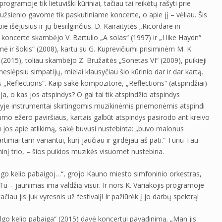
rogramoje tik lietuviški kūriniai, tačiau tai reikėtų rašyti prie
 užsienio gavome tik paskutiniame koncerte, o apie jį – vėliau. Šis
 išėjusius ir jų besiilginčius. D. Kairaitytės „Ricordare in
oncerte skambėjo V. Bartulio „A solas“ (1997) ir „I like Haydn“
 ir šokis“ (2008), kartu su G. Kuprevičiumi prisiminėm M. K.
“ (2015), toliau skambėjo Z. Bružaitės „Sonetas VI“ (2009), puikieji
slėpsiu simpatijų, mielai klausyčiau šio kūrinio dar ir dar kartą.
s „Reflections“. Kaip sakė kompozitorė, „Reflections“ (atspindžiai)
ja, o kas jos atspindys? O gal tai tik atspindžio atspindys
rinyje instrumentai skirtingomis muzikinėmis priemonėmis atspindi
 lygumo ežero paviršiaus, kartais galbūt atspindys pasirodo ant kreivo
iau jos apie atlikimą, sakė buvusi nustebinta: „buvo malonus
rtimai tam variantui, kurį jaučiau ir girdėjau aš pati.“ Turiu Tau
oninį trio, – šios puikios muzikės visuomet nustebina.
ilgo kelio pabaigoj…“, grojo Kauno miesto simfoninio orkestras,
Tu – jaunimas ima valdžią visur. Ir nors K. Variakojis programoje
iau jis juk vyresnis už festivalį! Ir pažiūrėk į jo darbų spektrą!
 ilgo kelio pabaiga“ (2015) davė koncertui pavadinimą. „Man jis