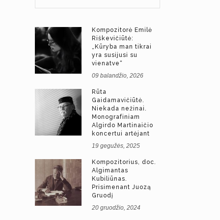
Kompozitorė Emilė
Riškevičiūtė:
„Kūryba man tikrai
yra susijusi su
vienatve“
09 balandžio, 2026
Rūta
Gaidamavičiūtė.
Niekada nežinai.
Monografiniam
Algirdo Martinaičio
koncertui artėjant
19 gegužės, 2025
Kompozitorius, doc.
Algimantas
Kubiliūnas.
Prisimenant Juozą
Gruodį
20 gruodžio, 2024