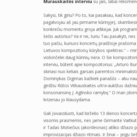
Murauskaitės interviu
su jais, labai rekomen
Sakysi, tik giriu? Po to, kai pasakiau, kad konce
pagalvojau aš jau pirmame kūrinyje), skambesiu,
konkrečiu momentu groja atlikėjai. Juk programą 
šešis autorius? Va ir ne, turiu Tau pasakyti, nes
tuo pačiu, kuriuos koncertų pradžioje prašoma i
Lietuvos kompozitorių kūrybos spektras.“ – minė
violončelei daug kūrinių nėra. O šie kompozitori
interviu, būtent apie kompozitorius: „Arturo Bu
skiriasi nuo keliais garsais paremtos minimalist
Dominykas Digimas kažkiek panašūs – abu naudoja
girdžiu Rūtos Vitkauskaitės
ultra-
aukštus dažnius
konsonansinę J. Aglinsko ramybę.“ O man įdomi
krizenau jo klausydama.
Gali įsivaizduoti, kad birželio 13 dienos koncer
visomis prasmėmis, nes jame Girmantė Vaitkutė 
ir Tadas Motiečius (akordeonas) atliko džiazo p
improvizacijas džiazo ritmais. Ir žinai – jeigu š