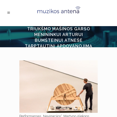
TRIUKŠMO MAŠINOS GARSO
MENININKUI ARTURUI
BUMŠTEINUI ATNEŠĖ
TARPTAUTINĮ APDOVANOJIMĄ
Performansas „Navigacijos“. Martyno Aleksos