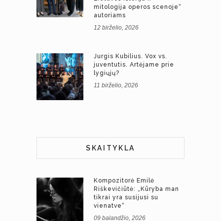
mitologija operos scenoje“
autoriams
12 birželio, 2026
Jurgis Kubilius. Vox vs.
juventutis. Artėjame prie
lygiųjų?
11 birželio, 2026
SKAITYKLA
Kompozitorė Emilė
Riškevičiūtė: „Kūryba man
tikrai yra susijusi su
vienatve“
09 balandžio, 2026