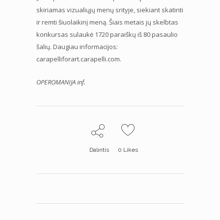
skiriamas vizualiųjų menų srityje, siekiant skatinti
ir remti šiuolaikinį meną. Šiais metais jų skelbtas
konkursas sulaukė 1720 paraiškų iš 80 pasaulio
šalių. Daugiau informacijos:
carapelliforart.carapelli.com.
OPEROMANIJA inf.
Dalintis
0
Likes