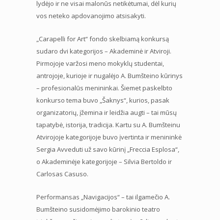
lydėjo ir ne visai malonūs netikėtumai, dėl kurių
vos neteko apdovanojimo atsisakyti.
„Carapelli for Art“ fondo skelbiamą konkursą
sudaro dvi kategorijos – Akademinė ir Atviroji.
Pirmojoje varžosi meno mokyklų studentai,
antrojoje, kurioje ir nugalėjo A. Bumšteino kūrinys
– profesionalūs menininkai. Šiemet paskelbto
konkurso tema buvo „Šaknys“, kurios, pasak
organizatorių, įžemina ir leidžia augti – tai mūsų
tapatybė, istorija, tradicija. Kartu su A. Bumšteinu
Atvirojoje kategorijoje buvo įvertinta ir menininkė
Sergia Avveduti už savo kūrinį „Freccia Esplosa“,
o Akademinėje kategorijoje – Silvia Bertoldo ir
Carlosas Casuso.
Performansas „Navigacijos“ – tai ilgamečio A.
Bumšteino susidomėjimo barokinio teatro