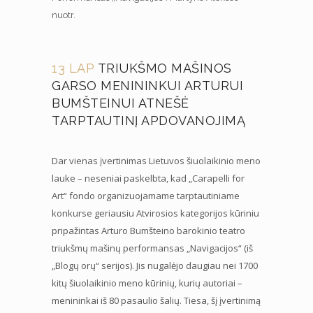
nuotr.
13 LAP
TRIUKŠMO MAŠINOS
GARSO MENININKUI ARTURUI
BUMŠTEINUI ATNEŠĖ
TARPTAUTINĮ APDOVANOJIMĄ
Dar vienas įvertinimas Lietuvos šiuolaikinio meno
lauke – neseniai paskelbta, kad „Carapelli for
Art“ fondo organizuojamame tarptautiniame
konkurse geriausiu Atvirosios kategorijos kūriniu
pripažintas Arturo Bumšteino barokinio teatro
triukšmų mašinų performansas „Navigacijos“ (iš
„Blogų orų“ serijos). Jis nugalėjo daugiau nei 1700
kitų šiuolaikinio meno kūrinių, kurių autoriai –
menininkai iš 80 pasaulio šalių. Tiesa, šį įvertinimą