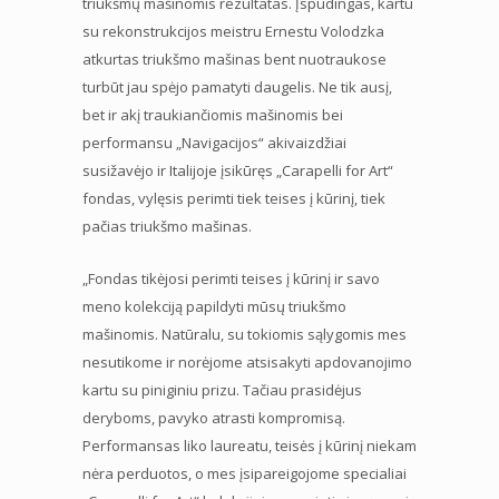
triukšmų mašinomis rezultatas. Įspūdingas, kartu
su rekonstrukcijos meistru Ernestu Volodzka
atkurtas triukšmo mašinas bent nuotraukose
turbūt jau spėjo pamatyti daugelis. Ne tik ausį,
bet ir akį traukiančiomis mašinomis bei
performansu „Navigacijos“ akivaizdžiai
susižavėjo ir Italijoje įsikūręs „Carapelli for Art“
fondas, vylęsis perimti tiek teises į kūrinį, tiek
pačias triukšmo mašinas.
„Fondas tikėjosi perimti teises į kūrinį ir savo
meno kolekciją papildyti mūsų triukšmo
mašinomis. Natūralu, su tokiomis sąlygomis mes
nesutikome ir norėjome atsisakyti apdovanojimo
kartu su piniginiu prizu. Tačiau prasidėjus
deryboms, pavyko atrasti kompromisą.
Performansas liko laureatu, teisės į kūrinį niekam
nėra perduotos, o mes įsipareigojome specialiai