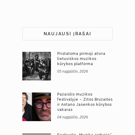
NAUJAUSI ĮRAŠAI
Pristatoma pirmoji atvira
lietuviškos muzikos
kūrybos platforma
05 rugpjūčio, 2026
Pažaislio muzikos
festivalyje – Zitos Bružaitės
ir Antano Jasenkos kūrybos
vakaras
04 rugpjūčio, 2026
Festivalis „Muzika erdvėje“