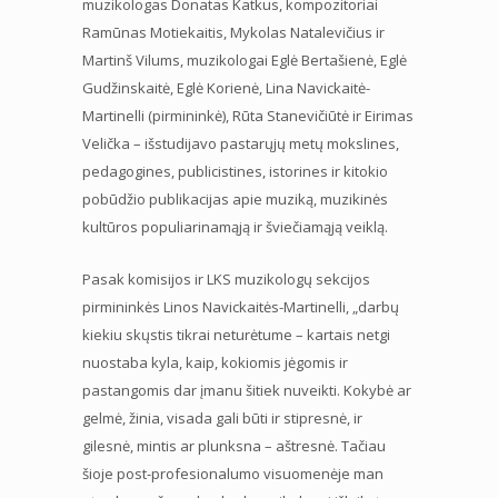
muzikologas Donatas Katkus, kompozitoriai
Ramūnas Motiekaitis, Mykolas Natalevičius ir
Martinš Vilums, muzikologai Eglė Bertašienė, Eglė
Gudžinskaitė, Eglė Korienė, Lina Navickaitė-
Martinelli (pirmininkė), Rūta Stanevičiūtė ir Eirimas
Velička – išstudijavo pastarųjų metų mokslines,
pedagogines, publicistines, istorines ir kitokio
pobūdžio publikacijas apie muziką, muzikinės
kultūros populiarinamąją ir šviečiamąją veiklą.
Pasak komisijos ir LKS muzikologų sekcijos
pirmininkės Linos Navickaitės-Martinelli, „darbų
kiekiu skųstis tikrai neturėtume – kartais netgi
nuostaba kyla, kaip, kokiomis jėgomis ir
pastangomis dar įmanu šitiek nuveikti. Kokybė ar
gelmė, žinia, visada gali būti ir stipresnė, ir
gilesnė, mintis ar plunksna – aštresnė. Tačiau
šioje post-profesionalumo visuomenėje man