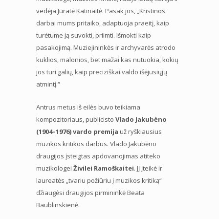
vedėja Jūratė Katinaitė. Pasak jos, „Kristinos
darbai mums pritaiko, adaptuoja praeitį, kaip
turėtume ją suvokti, priimti. Išmokti kaip
pasakojimą. Muziejininkės ir archyvarės atrodo
kuklios, malonios, bet mažai kas nutuokia, kokių
jos turi galių, kaip preciziškai valdo išėjusiųjų
atmintį.“
Antrus metus iš eilės buvo teikiama
kompozitoriaus, publicisto
Vlado Jakubėno
(1904–1976) vardo premija
už ryškiausius
muzikos kritikos darbus. Vlado Jakubėno
draugijos įsteigtas apdovanojimas atiteko
muzikologei
Živilei Ramoškaitei
. Jį įteikė ir
laureatės „tvariu požiūriu į muzikos kritiką“
džiaugėsi draugijos pirmininkė Beata
Baublinskienė.