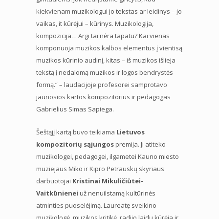
kiekvienam muzikologui jo tekstas ar leidinys – jo
vaikas, it kūrėjui – kūrinys. Muzikologija,
kompozicija… Argi tai nėra tapatu? Kai vienas
komponuoja muzikos kalbos elementus į vientisą
muzikos kūrinio audinį, kitas – iš muzikos išlieja
tekstą į nedalomą muzikos ir logos bendrystės
formą.“ – laudacijoje profesorei samprotavo
jaunosios kartos kompozitorius ir pedagogas
Gabrielius Simas Sapiega.
Šeštąjį kartą buvo teikiama
Lietuvos
kompozitorių sąjungos
premija. Ji atiteko
muzikologei, pedagogei, ilgametei Kauno miesto
muziejaus Miko ir Kipro Petrauskų skyriaus
darbuotojai
Kristinai Mikuličiūtei-
Vaitkūnienei
už nenuilstamą kultūrinės
atminties puoselėjimą. Laureatę sveikino
muzikologė, muzikos kritikė, radijo laidų kūrėja ir