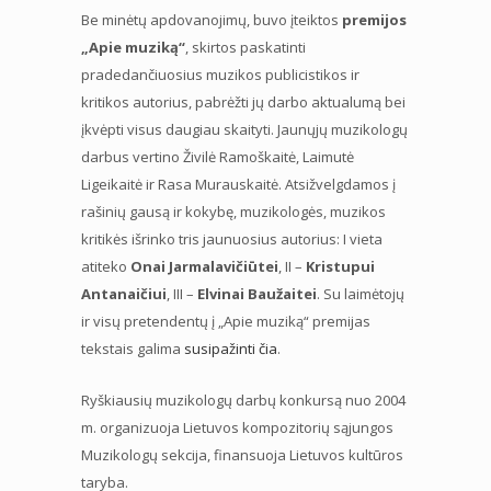
Be minėtų apdovanojimų, buvo įteiktos
premijos
„Apie muziką“
, skirtos paskatinti
pradedančiuosius muzikos publicistikos ir
kritikos autorius, pabrėžti jų darbo aktualumą bei
įkvėpti visus daugiau skaityti. Jaunųjų muzikologų
darbus vertino Živilė Ramoškaitė, Laimutė
Ligeikaitė ir Rasa Murauskaitė. Atsižvelgdamos į
rašinių gausą ir kokybę, muzikologės, muzikos
kritikės išrinko tris jaunuosius autorius: I vieta
atiteko
Onai Jarmalavičiūtei
, II –
Kristupui
Antanaičiui
, III –
Elvinai Baužaitei
. Su laimėtojų
ir visų pretendentų į „Apie muziką“ premijas
tekstais galima
susipažinti čia
.
Ryškiausių muzikologų darbų konkursą nuo 2004
m. organizuoja Lietuvos kompozitorių sąjungos
Muzikologų sekcija, finansuoja Lietuvos kultūros
taryba.