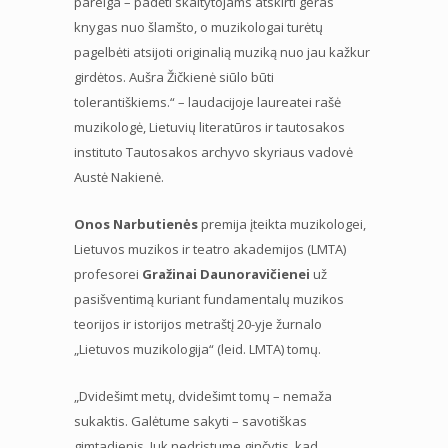
pareiga – padėti skaitytojams atskirti geras
knygas nuo šlamšto, o muzikologai turėtų
pagelbėti atsijoti originalią muziką nuo jau kažkur
girdėtos. Aušra Žičkienė siūlo būti
tolerantiškiems.“ – laudacijoje laureatei rašė
muzikologė, Lietuvių literatūros ir tautosakos
instituto Tautosakos archyvo skyriaus vadovė
Austė Nakienė.
Onos Narbutienės
premija įteikta muzikologei,
Lietuvos muzikos ir teatro akademijos (LMTA)
profesorei
Gražinai Daunoravičienei
už
pasišventimą kuriant fundamentalų muzikos
teorijos ir istorijos metraštį 20-yje žurnalo
„Lietuvos muzikologija“ (leid. LMTA) tomų.
„Dvidešimt metų, dvidešimt tomų – nemaža
sukaktis. Galėtume sakyti – savotiškas
gimtadienis. Juk nedrįstume ginčytis, kad