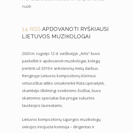
nuotr.
14 RGS
APDOVANOTI RYŠKIAUSI
LIETUVOS MUZIKOLOGAI
2020 m. rugsėjo 12 d. viešbutyje „Artis“ buvo
paskelbti ir apdovanoti muzikologai, kolegų
įvertinti už 2019 ir ankstesnių metų darbus.
Renginyje Lietuvos kompozitorių kūrinius
virtuoziškai atliko smuikininkė Rūta Lipinaitytė,
skambėjo iškilmingi sveikinimo žodžiai, buvo
skaitomos specialiai šiai progai sukurtos
laudacijos laureatams.
Lietuvos kompozitorių sąjungos muzikologų
sekcijos inicijuota komisija – dirigentas ir