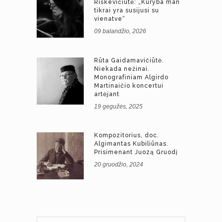
Riškevičiūtė: „Kūryba man
tikrai yra susijusi su
vienatve“
09 balandžio, 2026
Rūta Gaidamavičiūtė.
Niekada nežinai.
Monografiniam Algirdo
Martinaičio koncertui
artėjant
19 gegužės, 2025
Kompozitorius, doc.
Algimantas Kubiliūnas.
Prisimenant Juozą Gruodį
20 gruodžio, 2024