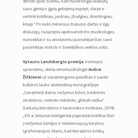
atrodo ypač svarbu, kad muzikologai išlaikytų
savo įgimtą ir įgytą gebėjimą mąstyti, daryti ir
vertinti kritiškiau, jautriau, įžvalgiau, išmintingiau,
kitaip.“ Po kelis mėnesius trukusio darbo ir ilgų
diskusijų, nuspręsta apdovanoti tris muzikologes,
nuosekliai ir su atsidavimu puoselėjančias savo
pasirinktas mokslo ir švietėjiškos veiklos sritis.
Vytauto Landsbergio premija
, komisijos
sprendimu, skirta etnomuzikologei
Aušrai
Žičkienei
už savaimingumo paieškas ir savito
kultūros lauko atskleidimą monografijoje
„Savaiminė daina: nežymus būvis, tradicinės
struktūros, vietinės reikšmės, globali raiška“
(Lietuvių literatūros ir tautosakos institutas, 2019).
„XXI a. lietuviai inteligentai paprastai kritiškai žiūri
į nežymius kūrėjus ir netoleruoja jų kūrybos
(grafomanijos). Mano, kad literatūros kritikų