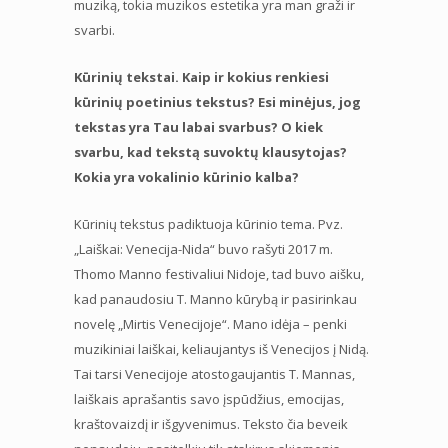
muziką, tokia muzikos estetika yra man graži ir
svarbi.
Kūrinių tekstai. Kaip ir kokius renkiesi
kūrinių poetinius tekstus? Esi minėjus, jog
tekstas yra Tau labai svarbus? O kiek
svarbu, kad tekstą suvoktų klausytojas?
Kokia yra vokalinio kūrinio kalba?
Kūrinių tekstus padiktuoja kūrinio tema. Pvz.
„Laiškai: Venecija-Nida“ buvo rašyti 2017 m.
Thomo Manno festivaliui Nidoje, tad buvo aišku,
kad panaudosiu T. Manno kūrybą ir pasirinkau
novelę „Mirtis Venecijoje“. Mano idėja – penki
muzikiniai laiškai, keliaujantys iš Venecijos į Nidą.
Tai tarsi Venecijoje atostogaujantis T. Mannas,
laiškais aprašantis savo įspūdžius, emocijas,
kraštovaizdį ir išgyvenimus. Teksto čia beveik