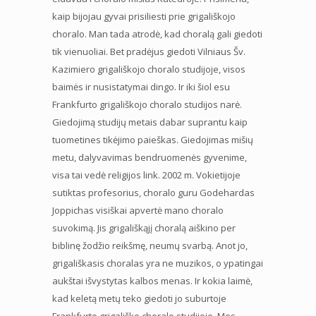
kaip bijojau gyvai prisiliesti prie grigališkojo
choralo. Man tada atrodė, kad choralą gali giedoti
tik vienuoliai. Bet pradėjus giedoti Vilniaus Šv.
Kazimiero grigališkojo choralo studijoje, visos
baimės ir nusistatymai dingo. Ir iki šiol esu
Frankfurto grigališkojo choralo studijos narė.
Giedojimą studijų metais dabar suprantu kaip
tuometines tikėjimo paieškas. Giedojimas mišių
metu, dalyvavimas bendruomenės gyvenime,
visa tai vedė religijos link. 2002 m. Vokietijoje
sutiktas profesorius, choralo guru Godehardas
Joppichas visiškai apvertė mano choralo
suvokimą. Jis grigališkąjį choralą aiškino per
biblinę žodžio reikšmę, neumų svarbą. Anot jo,
grigališkasis choralas yra ne muzikos, o ypatingai
aukštai išvystytas kalbos menas. Ir kokia laimė,
kad keletą metų teko giedoti jo suburtoje
Frankfurto grigališko choralo studijoje. Mes