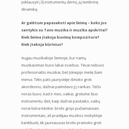
įsiklausyti į šį instrumentų derinį, jų tembrinę
dinamiką.
Ar galėtum papasakoti apie šeimą – koks jos
santykis su Tavo muzika ir muzika apskritai?
Kiek šeima įtakoja buvimą kompozitore?
Kiek įtakoja kūrinius?
Augau muzikalioje šeimoje, kur namų
muzikavimas buvo labai svarbus. Tėvai nebuvo
profesionalūs muzikai, bet įskiepijo meilę šiam
menui. Tėtis pats jaunystėje išmoko groti
akordeonu, dažnai paimdavo jį į rankas. Tėčio
noras buvo, kad ir mes, vaikai, grotume šiuo
instrumentu. Bet, kaip dažnai pasitaiko, vaikų
norai būna kitokie: brolis grojo pučiamaisiais
instrumentais, aš pradėjau muzikos mokykloje
kankliuoti, tik jauniausias brolis pramoko groti