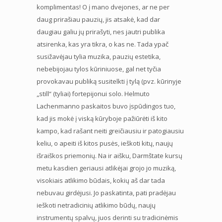
komplimentas! O į mano dvejones, ar ne per
daug prirašiau pauzių, jis atsakė, kad dar
daugiau galiu jų prirašyti, nes jautri publika
atsirenka, kas yra tikra, o kas ne. Tada ypač
susižavėjau tylia muzika, pauzių estetika,
nebebijojau tylos kūriniuose, gal net tyčia
provokavau publiką susitelkti į tylą (pvz. kūrinyje
„still“ (tyliai) fortepijonui solo. Helmuto
Lachenmanno paskaitos buvo įspūdingos tuo,
kad jis mokė į viską kūryboje pažiūrėti iš kito
kampo, kad rašant neiti greičiausiu ir patogiausiu
keliu, o apeiti iš kitos pusės, ieškoti kitų, naujų
išraiškos priemonių. Na ir aišku, Darmštate kursų
metu kasdien geriausi atlikėjai grojo jo muziką,
visokiais atlikimo būdais, kokių aš dar tada
nebuvau girdėjusi. Jo paskatinta, pati pradėjau
ieškoti netradicinių atlikimo būdų, naujų
instrumentų spalvų, juos derinti su tradicinėmis