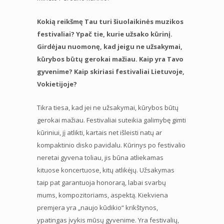
Kokią reikšmę Tau turi šiuolaikinės muzikos
festivaliai? Ypač tie, kurie užsako kūrinį.
Girdėjau nuomonę, kad jeigu ne užsakymai,
kūrybos būtų gerokai mažiau. Kaip yra Tavo
gyvenime? Kaip skiriasi festivaliai Lietuvoje,
Vokietijoje?
Tikra tiesa, kad jei ne užsakymai, kūrybos būtų
gerokai mažiau. Festivaliai suteikia galimybę gimti
kūriniui, jį atlikti, kartais net išleisti natų ar
kompaktinio disko pavidalu. Kūrinys po festivalio
neretai gyvena toliau, jis būna atliekamas
kituose koncertuose, kitų atlikėjų. Užsakymas
taip pat garantuoja honorarą, labai svarbų
mums, kompozitoriams, aspektą. Kiekviena
premjera yra „naujo kūdikio“ krikštynos,
ypatingas įvykis mūsų gyvenime. Yra festivalių,