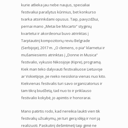
kurie atlieka jau nebe naujus, specialiai
festivaliui parašytus kūrinius, bet konkurso
tvarka atsirinkdami opusus. Taip, pavyzdžiui,
pernai mano „Metai be Mocarto“ styginių
kvartetui ir akordeonui buvo atrinktas į
Tarptautinį kompozitorių reviu Belgrade
(Serbijoje), 2017 m. „O clemens, o pia“ klarnetui ir
mušamiesiems atrinktas į „Donne in Musica“
festivalio, vykusio Nikosijoje (Kipre), programą.
Kiek man teko dalyvauti festivaliuose Lietuvoje
ar Vokietijoje, jie nieko nesiskiria vienas nuo kito.
Kiekvienas festivalis turi savo organizatorius ir
tam tikrą biudžetą, tad nuo to ir priklauso
festivalio kokybė, jo apimtis ir honorarai.
Mano patirtis rodo, kad nereikia laukti vien tik
festivalių užsakymų, jei turi gerą idėją ir nori ją
realizuoti. Paskutinį dešimtmetį taip gimė ne