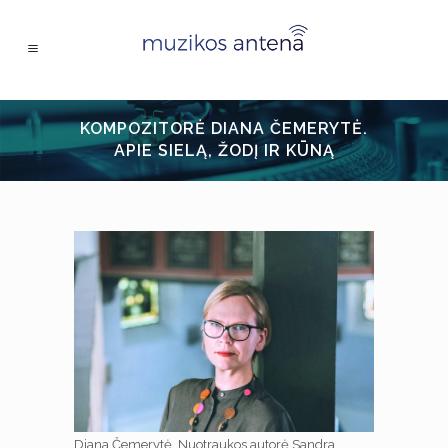
KOMPOZITORĖ DIANA ČEMERYTĖ.
APIE SIELĄ, ŽODĮ IR KŪNĄ
Diana Čemerytė. Nuotraukos autorė Sandra