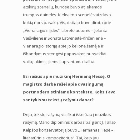
atskirų scenelių, kuriose buvo atliekamos
trumpos dainelės. Kiekviena scenelė vaizdavo
kokią nors pasaką. Visai kitaip buvo dirbta prie
„Vienaragio mįslės”. Libreto autorės – Jolanta
Vaišvilienė ir Sonata Latvėnaitė-Kričenienė –
Vienaragio istoriją apie jo kelionę žemėje ir
išbandymus stengėsi papasakoti nuosekliai
vaikų akimis, jiems suprantama kalba.
Esi rašius apie muzikinį Hermaną Hessę. O
magistro darbe rašei apie dvasingumą
portmodernistiniame kontekste. Koks Tavo
santykis su tekstų rašymu dabar?
Deja, tekstų rašymą visiškai iškeičiau į muzikos
rašymą. Mano diplominis darbas baigiant J. Tallat-
Kelpšos konservatoriją buvo „Hermanas Hesė –
literatūrinis kompozitorius“. Tai, kaip jau