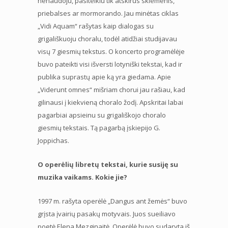
nenaudoju, pasitelkiu tik atskirus skiemenis,
priebalses ar mormorando. Jau minėtas ciklas
„Vidi Aquam“ rašytas kaip dialogas su
grigališkuoju choralu, todėl atidžiai studijavau
visų 7 giesmių tekstus. O koncerto programėlėje
buvo pateikti visi išversti lotyniški tekstai, kad ir
publika suprastų apie ką yra giedama. Apie
„Viderunt omnes“ mišriam chorui jau rašiau, kad
gilinausi į kiekvieną choralo žodį. Apskritai labai
pagarbiai apsieinu su grigališkojo choralo
giesmių tekstais. Tą pagarbą įskiepijo G.
Joppichas.
O operėlių libretų tekstai, kurie susiję su
muzika vaikams. Kokie jie?
1997 m. rašyta operėlė „Dangus ant žemės“ buvo
grįsta įvairių pasakų motyvais. Juos sueiliavo
poetė Elena Mezginaitė. Operėlė buvo sudaryta iš