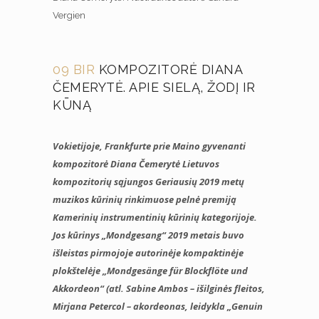
Vergien
09 BIR
KOMPOZITORĖ DIANA
ČEMERYTĖ. APIE SIELĄ, ŽODĮ IR
KŪNĄ
Vokietijoje, Frankfurte prie Maino gyvenanti
kompozitorė Diana Čemerytė Lietuvos
kompozitorių sąjungos Geriausių 2019 metų
muzikos kūrinių rinkimuose pelnė premiją
Kamerinių instrumentinių kūrinių kategorijoje.
Jos kūrinys „Mondgesang“ 2019 metais buvo
išleistas pirmojoje autorinėje kompaktinėje
plokštelėje „Mondgesänge für Blockflöte und
Akkordeon“ (atl. Sabine Ambos – išilginės fleitos,
Mirjana Petercol – akordeonas, leidykla „Genuin