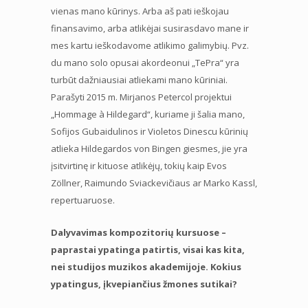
vienas mano kūrinys. Arba aš pati ieškojau
finansavimo, arba atlikėjai susirasdavo mane ir
mes kartu ieškodavome atlikimo galimybių. Pvz.
du mano solo opusai akordeonui „TePra“ yra
turbūt dažniausiai atliekami mano kūriniai.
Parašyti 2015 m. Mirjanos Petercol projektui
„Hommage à Hildegard“, kuriame ji šalia mano,
Sofijos Gubaidulinos ir Violetos Dinescu kūrinių
atlieka Hildegardos von Bingen giesmes, jie yra
įsitvirtinę ir kituose atlikėjų, tokių kaip Evos
Zöllner, Raimundo Sviackevičiaus ar Marko Kassl,
repertuaruose.
Dalyvavimas kompozitorių kursuose –
paprastai ypatinga patirtis, visai kas kita,
nei studijos muzikos akademijoje. Kokius
ypatingus, įkvepiančius žmones sutikai?