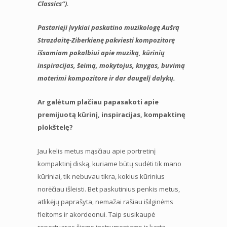
Classics“).
Pastarieji įvykiai paskatino muzikologę Aušrą
Strazdaitę-Ziberkienę pakviesti kompozitorę
išsamiam pokalbiui apie muziką, kūrinių
inspiracijas, šeimą, mokytojus, knygas, buvimą
moterimi kompozitore ir dar daugelį dalykų.
Ar galėtum plačiau papasakoti apie
premijuotą kūrinį, inspiracijas, kompaktinę
plokštelę?
Jau kelis metus mąsčiau apie portretinį
kompaktinį diską, kuriame būtų sudėti tik mano
kūriniai, tik nebuvau tikra, kokius kūrinius
norėčiau išleisti. Bet paskutinius penkis metus,
atlikėjų paprašyta, nemažai rašiau išilginėms
fleitoms ir akordeonui. Taip susikaupė
repertuaras šiems instrumentams ir kartą