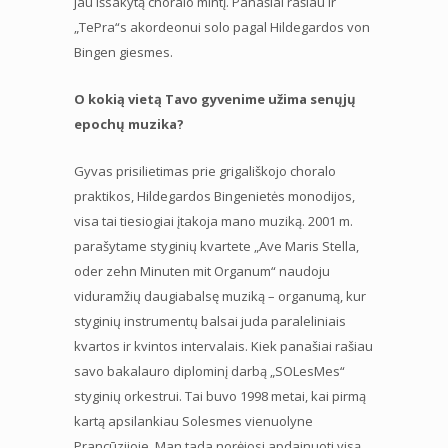
jau išsakytą choralo mintį. Panašiai rašiau ir
„TePra“s akordeonui solo pagal Hildegardos von
Bingen giesmes.
O kokią vietą Tavo gyvenime užima senųjų
epochų muzika?
Gyvas prisilietimas prie grigališkojo choralo
praktikos, Hildegardos Bingenietės monodijos,
visa tai tiesiogiai įtakoja mano muziką. 2001 m.
parašytame styginių kvartete „Ave Maris Stella,
oder zehn Minuten mit Organum“ naudoju
viduramžių daugiabalsę muziką – organumą, kur
styginių instrumentų balsai juda paraleliniais
kvartos ir kvintos intervalais. Kiek panašiai rašiau
savo bakalauro diplominį darbą „SOLesMes“
styginių orkestrui. Tai buvo 1998 metai, kai pirmą
kartą apsilankiau Solesmes vienuolyne
Prancūzijoje. Man tada norėjosi apdainuoti visą