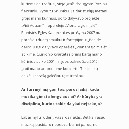
kuriems esu rašiusi, sieja graži draugystė. Pvz. su
fleitininku Vytautu Sriubikiu. Jis dar studijų metais
grojo mano kūrinius, po to dalyvavo projekte
„Vidi Aquam“ ir operėlėje „Vienaragio mįslė“.
Pianistės Eglės Kasteckaitės prašymu 2007 m.
parašiau duetą smuikui ir fortepijonui „Pas de
deux“, ji irgi dalyvavo operėlės „Vienaragio mįslė“
atlikime. Čiurlionio kvartetas primą kartą mano
kūrinius atliko 2001 m., juos pakviečiau 2015 m.
groti mano autoriniame koncerte. Tokį mielų
atlikėjų sąrašą galėčiau tęsti ir toliau.
Ar turi mylimą gamtos, paros laiką, kada
muzika gimsta lengviausiai? Ar kūryba yra
disciplina, kurios tokie dalykai neįtakoja?
Labai myliu rudenį, vasaros naktis. Bet kai rašau
muziką, pasidaro nebesvarbu nei paros, nei