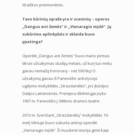
išraiškos priemonėmis.
Tavo kūrinių sąraše yra ir sceninių – operos
„Dangus ant žemės“ ir „Vienaragio mįslė“. Jų
sukūrimo aplinkybės ir sklaida buvo
ypatinga?
Operėlė „Dangus ant žemės“ buvo mano pirmas
tikras užsakymas studijų metais, už kurį tuo metu
gavau nemažą honorarą – net 500 litų! O
užsakymą gavau iš Panevėžio ankstyvojo
ugdymo mokyklėlės „Strazdanėlės“, jos įkūrėjos
Dalijos Latvėnienės. Premjera iškilmingai įvyko
1997 m. Panevėžio J. Miltinio dramos teatre.
2013 m. švenčiant „Strazdanėlių“ mokyklėlės 10-
metį Vilniuje buvo sukurta antroji operėlė
„Vienaragio mįslė“. Ši muzikinė istorija gimė kaip