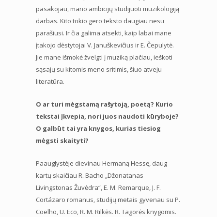
pasakojau, mano ambicijų studijuoti muzikologiją
darbas. Kito tokio gero teksto daugiau nesu
parašiusi. Ir čia galima atsekti, kaip labai mane
įtakojo dėstytojai V. Januškevičius ir E. Čepulytė.
Jie mane išmokė žvelgti į muziką plačiau, ieškoti
sąsajų su kitomis meno sritimis, šiuo atveju
literatūra.
O ar turi mėgstamą rašytoją, poetą? Kurio
tekstai įkvepia, nori juos naudoti kūryboje?
O galbūt tai yra knygos, kurias tiesiog
mėgsti skaityti?
Paauglystėje dievinau Hermaną Hessę, daug
kartų skaičiau R. Bacho „Džonatanas
Livingstonas Žuvėdra“, E. M. Remarque, J. F.
Cortázaro romanus, studijų metais gyvenau su P.
Coelho, U. Eco, R. M. Rilkės. R. Tagorės knygomis.