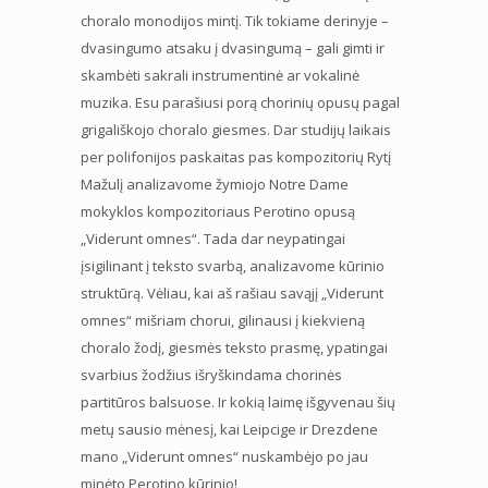
choralo monodijos mintį. Tik tokiame derinyje –
dvasingumo atsaku į dvasingumą – gali gimti ir
skambėti sakrali instrumentinė ar vokalinė
muzika. Esu parašiusi porą chorinių opusų pagal
grigališkojo choralo giesmes. Dar studijų laikais
per polifonijos paskaitas pas kompozitorių Rytį
Mažulį analizavome žymiojo Notre Dame
mokyklos kompozitoriaus Perotino opusą
„Viderunt omnes“. Tada dar neypatingai
įsigilinant į teksto svarbą, analizavome kūrinio
struktūrą. Vėliau, kai aš rašiau savąjį „Viderunt
omnes“ mišriam chorui, gilinausi į kiekvieną
choralo žodį, giesmės teksto prasmę, ypatingai
svarbius žodžius išryškindama chorinės
partitūros balsuose. Ir kokią laimę išgyvenau šių
metų sausio mėnesį, kai Leipcige ir Drezdene
mano „Viderunt omnes“ nuskambėjo po jau
minėto Perotino kūrinio!