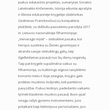
puikus edukacinis projektas, sumanytas Sonatos
Latvėnaitės-Kričenienės. Istorija eiliuotai aprašyta
ir išleista edukacinėje knygelėje (dailininkas
Gediminas Pranckevičius) su kompaktine
plokštele, su didžiuliu pasisekimu parodyta 2017
m. Lietuvos nacionalinėje filharmonijoje.
„Vienaragio mįslė“ – stebuklinė pasaka, kur
herojus susitinka su Žemės gyventojais ir
atranda savyje stebuklingų galių, taip
išgelbėdamas pasaulį nuo šių dienų negandų.
Taip pat knygelė supažindina vaikus su
Filharmonija, su kultūringo elgesio taisyklėmis
koncerto metu ir šioje įstaigoje, knygos gale
pridėtas muzikinis žodynėlis, keli partitūros
pavyzdžiai. Puikus leidinys, padedantis vaikams
tyrinėti klasikinės muzikos pasaulį. Buvo ypač
smagu rašyti gyviems instrumentams, juos
pritaikant kaip leitmotyvus personažams, pvz.