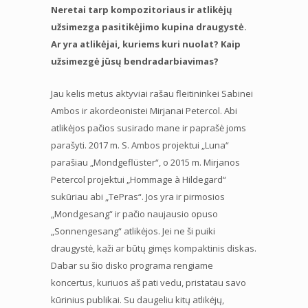
Neretai tarp kompozitoriaus ir atlikėjų
užsimezga pasitikėjimo kupina draugystė.
Ar yra atlikėjai, kuriems kuri nuolat? Kaip
užsimezgė jūsų bendradarbiavimas?
Jau kelis metus aktyviai rašau fleitininkei Sabinei
Ambos ir akordeonistei Mirjanai Petercol. Abi
atlikėjos pačios susirado mane ir paprašė joms
parašyti. 2017 m. S. Ambos projektui „Luna“
parašiau „Mondgeflüster“, o 2015 m. Mirjanos
Petercol projektui „Hommage à Hildegard“
sukūriau abi „TePras“. Jos yra ir pirmosios
„Mondgesang“ ir pačio naujausio opuso
„Sonnengesang“ atlikėjos. Jei ne ši puiki
draugystė, kaži ar būtų gimęs kompaktinis diskas.
Dabar su šio disko programa rengiame
koncertus, kuriuos aš pati vedu, pristatau savo
kūrinius publikai. Su daugeliu kitų atlikėjų,