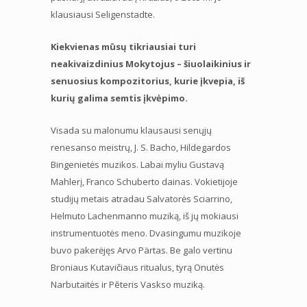
klausiausi Seligenstadte.
Kiekvienas mūsų tikriausiai turi
neakivaizdinius Mokytojus – šiuolaikinius ir
senuosius kompozitorius, kurie įkvepia, iš
kurių galima semtis įkvėpimo.
Visada su malonumu klausausi senųjų
renesanso meistrų, J. S. Bacho, Hildegardos
Bingenietės muzikos. Labai myliu Gustavą
Mahlerį, Franco Schuberto dainas. Vokietijoje
studijų metais atradau Salvatorės Sciarrino,
Helmuto Lachenmanno muziką, iš jų mokiausi
instrumentuotės meno. Dvasingumu muzikoje
buvo pakerėjęs Arvo Pärtas. Be galo vertinu
Broniaus Kutavičiaus ritualus, tyrą Onutės
Narbutaitės ir Pēteris Vaskso muziką.