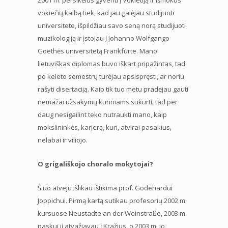
vokiečių kalbą tiek, kad jau galėjau studijuoti
universitete, išpildžiau savo seną norą studijuoti
muzikologiją ir įstojau į Johanno Wolfgango
Goethės universitetą Frankfurte. Mano
lietuviškas diplomas buvo iškart pripažintas, tad
po keleto semestrų turėjau apsispręsti, ar noriu
rašyti disertaciją. Kaip tik tuo metu pradėjau gauti
nemažai užsakymų kūriniams sukurti, tad per
daug nesigailint teko nutraukti mano, kaip
mokslininkės, karjerą, kuri, atvirai pasakius,
nelabai ir viliojo.
O grigališkojo choralo mokytojai?
Šiuo atveju išlikau ištikima prof. Godehardui
Joppichui. Pirmą kartą sutikau profesorių 2002 m.
kursuose Neustadte an der Weinstraße, 2003 m.
paskui jį atvažiavau į Kražius, o 2003 m. jo