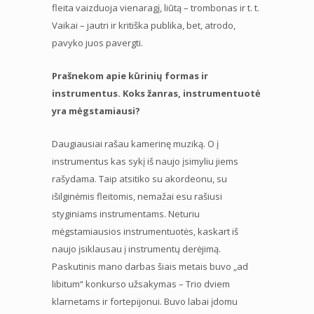
fleita vaizduoja vienaragį, liūtą – trombonas ir t. t.
Vaikai – jautri ir kritiška publika, bet, atrodo,
pavyko juos pavergti.
Prašnekom apie kūrinių formas ir
instrumentus. Koks žanras, instrumentuotė
yra mėgstamiausi?
Daugiausiai rašau kamerinę muziką. O į
instrumentus kas sykį iš naujo įsimyliu jiems
rašydama. Taip atsitiko su akordeonu, su
išilginėmis fleitomis, nemažai esu rašiusi
styginiams instrumentams. Neturiu
mėgstamiausios instrumentuotės, kaskart iš
naujo įsiklausau į instrumentų derėjimą.
Paskutinis mano darbas šiais metais buvo „ad
libitum“ konkurso užsakymas – Trio dviem
klarnetams ir fortepijonui. Buvo labai įdomu