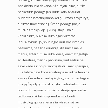
pati didžiausia dovana. Aš turėjau laimę, sutikti
net keturis pedagogus, kurie kaip švyturiai
nušvietė tuometinį mano kelią. Pirmasis švyturys,
sutiktas tuometinėje J. Švedo pedagoginėje
muzikos mokykloje, į kurią įstojau kaip
kanklininkė, buvo muzikologas Viktoras
Januškevičius. Jo įspūdingos muzikos istorijos
paskaitos, neeilinė erudicija, diegiama meilė
menui, ar tai būtų muzika, dailė, kinematografija,
ar literatūra, man tik patvirtino, kad sėdžiu ne
savo kėdėje ir po pusantrų studijų metų perėjau į
J. Tallat-Kelpšos konservatorijos muzikos teorijos
skyrių. Čia sutikau antrą švyturį, irgi muzikologę –
Emiliją Čepulytę. Jos įskiepyta meilė darbštumui,
platus domėjimasis muzikos istorija ypač veikė,
tad buvau tvirtai nusprendus studijuoti
muzikologiją, nors paraleliai visada rašiau