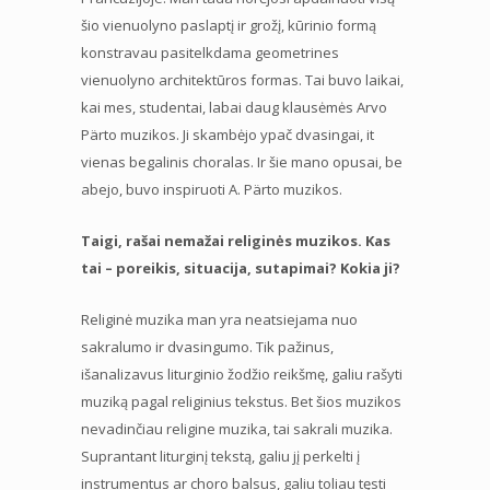
šio vienuolyno paslaptį ir grožį, kūrinio formą
konstravau pasitelkdama geometrines
vienuolyno architektūros formas. Tai buvo laikai,
kai mes, studentai, labai daug klausėmės Arvo
Pärto muzikos. Ji skambėjo ypač dvasingai, it
vienas begalinis choralas. Ir šie mano opusai, be
abejo, buvo inspiruoti A. Pärto muzikos.
Taigi, rašai nemažai religinės muzikos. Kas
tai – poreikis, situacija, sutapimai? Kokia ji?
Religinė muzika man yra neatsiejama nuo
sakralumo ir dvasingumo. Tik pažinus,
išanalizavus liturginio žodžio reikšmę, galiu rašyti
muziką pagal religinius tekstus. Bet šios muzikos
nevadinčiau religine muzika, tai sakrali muzika.
Suprantant liturginį tekstą, galiu jį perkelti į
instrumentus ar choro balsus, galiu toliau tęsti