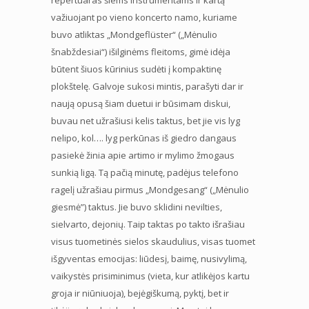
važiuojant po vieno koncerto namo, kuriame
buvo atliktas „Mondgeflüster“ („Mėnulio
šnabždesiai“) išilginėms fleitoms, gimė idėja
būtent šiuos kūrinius sudėti į kompaktinę
plokštelę. Galvoje sukosi mintis, parašyti dar ir
naują opusą šiam duetui ir būsimam diskui,
buvau net užrašiusi kelis taktus, bet jie vis lyg
nelipo, kol…. lyg perkūnas iš giedro dangaus
pasiekė žinia apie artimo ir mylimo žmogaus
sunkią ligą. Tą pačią minutę, padėjus telefono
ragelį užrašiau pirmus „Mondgesang“ („Mėnulio
giesmė”) taktus. Jie buvo sklidini nevilties,
sielvarto, dejonių. Taip taktas po takto išrašiau
visus tuometinės sielos skaudulius, visas tuomet
išgyventas emocijas: liūdesį, baimę, nusivylimą,
vaikystės prisiminimus (vieta, kur atlikėjos kartu
groja ir niūniuoja), bejėgiškumą, pyktį, bet ir