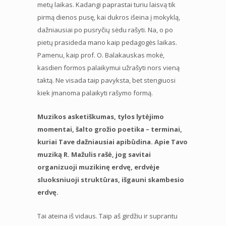
metų laikas. Kadangi paprastai turiu laisvą tik
pirmą dienos pusę, kai dukros išeina į mokyklą,
dažniausiai po pusryčių sėdu rašyti. Na, o po
pietų prasideda mano kaip pedagogės laikas.
Pamenu, kaip prof. O. Balakauskas mokė,
kasdien formos palaikymui užrašyti nors vieną
taktą. Ne visada taip pavyksta, bet stengiuosi
kiek įmanoma palaikyti rašymo formą.
Muzikos asketiškumas, tylos lytėjimo
momentai, šalto grožio poetika – terminai,
kuriai Tave dažniausiai apibūdina. Apie Tavo
muziką R. Mažulis rašė, jog savitai
organizuoji muzikinę erdvę, erdvėje
sluoksniuoji struktūras, išgauni skambesio
erdvę.
Tai ateina iš vidaus. Taip aš girdžiu ir suprantu