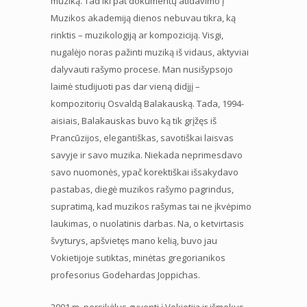
muziką. Tad iki pat dokumentų atidavimo į
Muzikos akademiją dienos nebuvau tikra, ką
rinktis – muzikologiją ar kompoziciją. Visgi,
nugalėjo noras pažinti muziką iš vidaus, aktyviai
dalyvauti rašymo procese. Man nusišypsojo
laimė studijuoti pas dar vieną didįjį –
kompozitorių Osvaldą Balakauską. Tada, 1994-
aisiais, Balakauskas buvo ką tik grįžęs iš
Prancūzijos, elegantiškas, savotiškai laisvas
savyje ir savo muzika. Niekada neprimesdavo
savo nuomonės, ypač korektiškai išsakydavo
pastabas, diegė muzikos rašymo pagrindus,
supratimą, kad muzikos rašymas tai ne įkvėpimo
laukimas, o nuolatinis darbas. Na, o ketvirtasis
švyturys, apšvietęs mano kelią, buvo jau
Vokietijoje sutiktas, minėtas gregorianikos
profesorius Godehardas Joppichas.
2001 m. persikėlus gyventi į Vokietiją ir išmokus