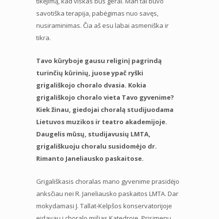
tikėjimą, kad viskas bus gerai. Man tai buvo
savotiška terapija, pabėgimas nuo savęs,
nusiraminimas. Čia aš esu labai asmeniška ir
tikra.
Tavo kūryboje gausu religinį pagrindą
turinčių kūrinių, juose ypač ryški
grigališkojo choralo dvasia. Kokia
grigališkojo choralo vieta Tavo gyvenime?
Kiek žinau, giedojai choralą studijuodama
Lietuvos muzikos ir teatro akademijoje.
Daugelis mūsų, studijavusių LMTA,
grigališkuoju choralu susidomėjo dr.
Rimanto Janeliausko paskaitose.
Grigališkasis choralas mano gyvenime prasidėjo
anksčiau nei R. Janeliausko paskaitos LMTA. Dar
mokydamasi J. Tallat-Kelpšos konservatorijoje
eidavau i choralo mišias Katedroje. Prisimenu,