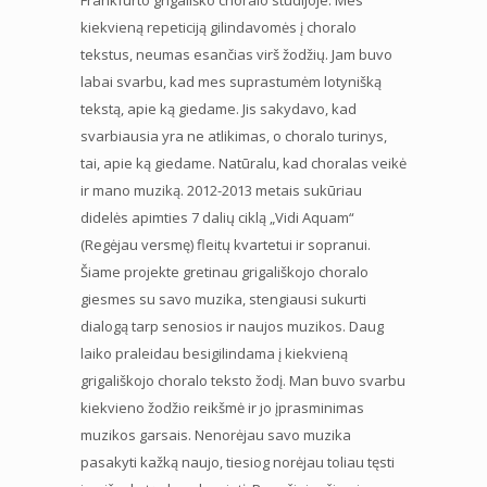
kiekvieną repeticiją gilindavomės į choralo
tekstus, neumas esančias virš žodžių. Jam buvo
labai svarbu, kad mes suprastumėm lotynišką
tekstą, apie ką giedame. Jis sakydavo, kad
svarbiausia yra ne atlikimas, o choralo turinys,
tai, apie ką giedame. Natūralu, kad choralas veikė
ir mano muziką. 2012-2013 metais sukūriau
didelės apimties 7 dalių ciklą „Vidi Aquam“
(Regėjau versmę) fleitų kvartetui ir sopranui.
Šiame projekte gretinau grigališkojo choralo
giesmes su savo muzika, stengiausi sukurti
dialogą tarp senosios ir naujos muzikos. Daug
laiko praleidau besigilindama į kiekvieną
grigališkojo choralo teksto žodį. Man buvo svarbu
kiekvieno žodžio reikšmė ir jo įprasminimas
muzikos garsais. Nenorėjau savo muzika
pasakyti kažką naujo, tiesiog norėjau toliau tęsti