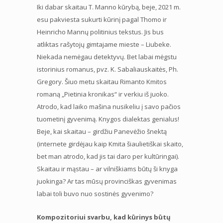
Iki dabar skaitau T. Manno kūrybą, beje, 2021 m.
esu pakviesta sukurti kūrinį pagal Thomo ir
Heinricho Mannų politinius tekstus. Jis bus
atliktas rašytojų gimtajame mieste – Liubeke.
Niekada nemėgau detektyvų. Bet labai mėgstu
istorinius romanus, pvz. K. Sabaliauskaitės, Ph.
Gregory. Šiuo metu skaitau Rimanto Kmitos
romaną „Pietinia kronikas“ ir verkiu iš juoko.
Atrodo, kad laiko mašina nusikeliu į savo pačios
tuometinį gyvenimą. Knygos dialektas genialus!
Beje, kai skaitau – girdžiu Panevėžio šnektą
(internete girdėjau kaip Kmita šiaulietiškai skaito,
bet man atrodo, kad jis tai daro per kultūringai).
Skaitau ir mąstau – ar vilniškiams būtų ši knyga
juokinga? Ar tas mūsų provinciškas gyvenimas
labai toli buvo nuo sostinės gyvenimo?
Kompozitoriui svarbu, kad kūrinys būtų