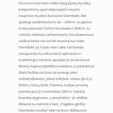
Kursuose man teko sutikti daug įžymių šių laikų
kompozitorių, ypač dalyvaujant vasaros
naujosios muzikos kursuose Darmštate. Bet
ypatingi susitikimai buvo du – 2004 m. su japonu
kompozitoriumi Toshio Hosokawa ir 2006 m. su
vokiečiu Helmutu Lachenmannu. Hosokawa buvo
visiškai kitoks nei visi kiti docentai tuo metu
Darmštate. Jis ir pats man sakė, kad kartais
nesupranta, ką veikia tokios apkrautos ir
triukšmingos muzikos apsupty! Jo muzika buvo
kitokia, kupina rytietiškos estetikos, jo paskaitose
ištarti žodžiai visi buvo prasmingi, jokio
tuščiažodžiavimo, jokios tuštybės, viskas ėjo iš jo
širdies į mūsų širdis. Pamenu, turėjau privačią
pamoką pas jį ir nusinešiau 2003 m. sukurtą
kvartetą styginiams „Lamentation“. Jis atidžiai
išklausė su natomis ir tarė: „Pagaliau girdžiu
Darmštate muziką!“ Man tai buvo didžiausias