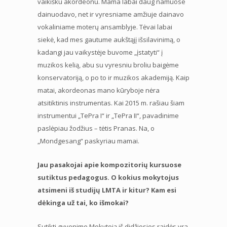
vaikišku akordeonu. Mama labai daug namuose
dainuodavo, net ir vyresniame amžiuje dainavo
vokaliniame moterų ansamblyje. Tėvai labai
siekė, kad mes gautume aukštąjį išsilavinimą, o
kadangi jau vaikystėje buvome „įstatyti“ į
muzikos kelią, abu su vyresniu broliu baigėme
konservatoriją, o po to ir muzikos akademiją. Kaip
matai, akordeonas mano kūryboje nėra
atsitiktinis instrumentas. Kai 2015 m. rašiau šiam
instrumentui „TePra I“ ir „TePra II“, pavadinime
paslėpiau žodžius – tėtis Pranas. Na, o
„Mondgesang“ paskyriau mamai.
Jau pasakojai apie kompozitorių kursuose
sutiktus pedagogus. O kokius mokytojus
atsimeni iš studijų LMTA ir kitur? Kam esi
dėkinga už tai, ko išmokai?
Sutikti gyvenime Mokytoją iš didžiosios raidės yra