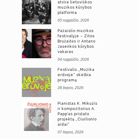
atvira lietuviškos
muzikos kūrybos
platforma
05 rugpjūčio, 2026
Pažaislio muzikos
festivalyje – Zitos
Bružaitės ir Antano
Jasenkos kūrybos
vakaras
04 rugpjūčio, 2026
Festivalis „Muzika
erdvėje“ skelbia
programą
28 liepos, 2026
Pianistas K. Mikužis
ir kompozitorius A.
Papp’as pristato
projektą „Čiurlionio
aidai“
07 liepos, 2026