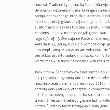
muzikai. Tradicinė žydų muzika šiame kūrinyje a
dermėmis, klezmerių muzikai būdingais smuiko 
partija, charakteringa intervalika. Kantoriaus bal
istorinę atmintį, giliausią ryšį su prigimtinėmis 
susiformavo prieš kelis tūkstančius metų. Prisil
chorams, kadangi moterys negali giedoti kartu su
rago
šofaro
[11]
, Šventajame Rašte simbolizuojanč
Aukščiausiąjį, garsą, kurį šioje kompozicijoje g
kontempliavimą. Visi trys aptarti vokaliniai–simf
tematikos aspektu sudaro triptiką, už kurį A. Š
įvertinimas – Lietuvos nacionalinė kultūros ir 
Paskutinis A. Šenderovo vokalinis-simfoninis kū
lali“
[12]
sefardų giesmių atlikėjai ir dviem orkes
muzikinio teatro elementus, inspiravo 2012 m. Mi
sefardų dainų atlikėja, etnografe ir kompozito
lali“ Tripolio judėjų-arabų – kalba sukurta sen
tradicinė, vestuvinė sefardų giesmė ladino kal
kertinę Šventojo Rašto istoriją apie žydų genčių