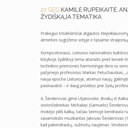
27 GEG
KAMILĖ RUPEIKAITĖ. A
ŽYDIŠKĄJA TEMATIKA
Prabėgus trisdešimčiai atgautos Nepriklausomy
atminties sugrįžimo srityje ir tęsiame straipsnių 
Kompozitoriaus, Lietuvos nacionalinės kultūro
kūryboje žydiškoji tema atsirado prieš beveik tr
technikos priemonės harmoningai dera su senos
pažymėjo profesorius Markas Petuchauskas, „su
nauja epocha Lietuvoje, atvėrusi naujų galimybi
pasinaudoti – ir daug prisidėjo prie žydų profe
A. Šenderovas gimė Uljanovske, litvakų iš Balt
violončelininkas Michailas (Samuelis) Šenderova
mokėjo jidiš kalbą, tačiau šeimoje bendrauta rus
savamokslis muzikantas Jakovas Šenderovas (18
kad pabendrautų, sužinotų naujienas. Vesdavosi i