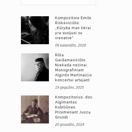
Kompozitorė Emilė
Riškevičiūtė:
„Kūryba man tikrai
yra susijusi su
vienatve“
09 balandžio, 2026
Rūta
Gaidamavičiūtė.
Niekada nežinai.
Monografiniam
Algirdo Martinaičio
koncertui artėjant
19 gegužės, 2025
Kompozitorius, doc.
Algimantas
Kubiliūnas.
Prisimenant Juozą
Gruodį
20 gruodžio, 2024