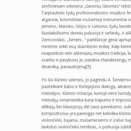
simfoniniam orkestrui „Giesmių Giesmės“ tekst
Tarptautinio žydų profesionaliosios muzikos fest
atgarsiai, koloristiniai mušamieji instrumentai s
Jemeno, Maroko, Sirijos ir Lietuvos žydų bendr
šiuolaikiškumo deriniu pulsuoja ir sefardų, ir a
Zemcovskio, „Simeni…“ partitūroje gerai apmąsty
mintimis sekti visą skambesio erdvę. Kaip kūri
neapsiriboti vien aškenazių muzikos tradicija, k
svarbiu ir pavykusiu jis įvardina charakteringų m
dinamiką, panaudojimą
[7]
.
Po šio kūrinio sėkmės, jo pagrindu A. Šenderova
pasitelkiant balso ir fortepijono dialogą, aleat
melodijos. Kūrinio notacija, kurioje nėra nurody
melodijų ornamentika kuria trapumo ir improvi
atlikėjų bei klausytojų dėl savo paveikumo, subti
kompozitorius yra parengęs net keliolika kūrini
violončelei, bajanui, mušamiesiems ir įrašui: baja
lankstus violončelės tembras, o perkusija subtil