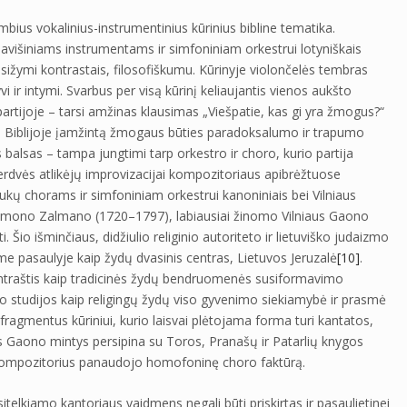
ius vokalinius-instrumentinius kūrinius bibline tematika.
klavišiniams instrumentams ir simfoniniam orkestrui lotyniškais
sižymi kontrastais, filosofiškumu. Kūrinyje violončelės tembras
yvi ir intymi. Svarbus per visą kūrinį keliaujantis vienos aukšto
partijoje – tarsi amžinas klausimas „Viešpatie, kas gi yra žmogus?“
di Biblijoje įamžintą žmogaus būties paradoksalumo ir trapumo
alsas – tampa jungtimi tarp orkestro ir choro, kurio partija
a erdvės atlikėjų improvizacijai kompozitoriaus apibrėžtuose
niukų chorams ir simfoniniam orkestrui kanoniniais bei Vilniaus
aliamono Zalmano (1720–1797), labiausiai žinomo Vilniaus Gaono
io išminčiaus, didžiulio religinio autoriteto ir lietuviško judaizmo
ame pasaulyje kaip žydų dvasinis centras, Lietuvos Jeruzalė
[10]
.
entraštis kaip tradicinės žydų bendruomenės susiformavimo
jo studijos kaip religingų žydų viso gyvenimo siekiamybė ir prasmė
 fragmentus kūriniui, kurio laisvai plėtojama forma turi kantatos,
aus Gaono mintys persipina su Toros, Pranašų ir Patarlių knygos
 kompozitorius panaudojo homofoninę choro faktūrą.
asitelkiamo kantoriaus vaidmens negali būti priskirtas ir pasaulietinei