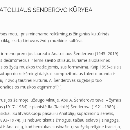
NATOLIJAUS ŠENDEROVO KŪRYBA
bės metų, prisiminename reikšmingus žingsnius kultūrinės
ciklą, skirtą Lietuvos žydų muzikinei kultūrai.
s ir meno premijos laureato Anatolijaus Šenderovo (1945–2019)
is dešimtmečius ir lėmė savito stiliaus, kuriame šiuolaikinės
ios žydų muzikos tradicijomis, susiformavimą. Kaip 1995-aisiais
tapo du reikšmingi dalykai: kompozitoriaus talento branda ir
ų ir žydų tautinei kultūrai. A. Šenderovas sugebėjo tuo
sionaliosios muzikos atgimimo“
[1]
.
arusijos šeimoje, užaugo Vilniuje. Abu A. Šenderovo tėvai – žymus
s (1917–1984) ir pianistė Ila (Rachilė) Šenderova (1921–1980) –
iškai. Su litvakiškuoju pasauliu Anatolijų supažindino senelis,
93–1974). Jis nebuvo tikintis žmogus, tačiau eidavo į sinagogą,
r Anatolijų, kad berniukas susipažintų su žydų religine tradicija,