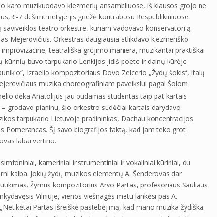
linio karo muzikuodavo klezmerių ansambliuose, iš klausos grojo ne
us, 6-7 dešimtmetyje jis griežė kontrabosu Respublikiniuose
saviveiklos teatro orkestre, kuriam vadovavo konservatoriją
nas Mejerovičius. Orkestras daugiausia atlikdavo klezmeriško
 improvizacinė, teatrališka grojimo maniera, muzikantai praktiškai
 kūrinių buvo tarpukario Lenkijos jidiš poeto ir dainų kūrėjo
nikio“, Izraelio kompozitoriaus Dovo Zelcerio „Žydų šokis“, italų
Mejerovičiaus muzika choreografiniam paveikslui pagal Šolom
nelio dėka Anatolijus jau būdamas studentas taip pat kartais
 – grodavo pianinu, šio orkestro sudėčiai kartais darydavo
zikos tarpukario Lietuvoje pradininkas, Dachau koncentracijos
s Pomerancas. Šį savo biografijos faktą, kad jam teko groti
vas labai vertino.
imfoniniai, kameriniai instrumentiniai ir vokaliniai kūriniai, du
erni kalba. Jokių žydų muzikos elementų A. Šenderovas dar
 nutikimas. Žymus kompozitorius Arvo Pärtas, profesoriaus Sauliaus
nkydavęsis Vilniuje, vienos viešnagės metu lankėsi pas A.
 „Netikėtai Pärtas išreiškė pastebėjimą, kad mano muzika žydiška.