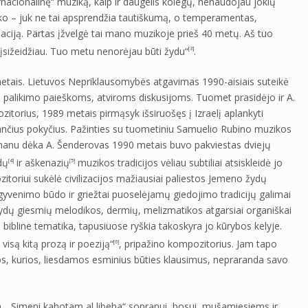
nacionalinę“ muziką, kaip ir daugelis kolegų, nenaudojau jokių
o – juk ne tai apsprendžia tautiškumą, o temperamentas,
naciją. Pärtas įžvelgė tai mano muzikoje prieš 40 metų. Aš tuo
įsižeidžiau. Tuo metu nenorėjau būti žydu“
.
[3]
 metais. Lietuvos Nepriklausomybės atgavimas 1990-aisiais suteikė
nio palikimo paieškoms, atviroms diskusijoms. Tuomet prasidėjo ir A.
itorius, 1989 metais pirmąsyk išsiruošęs į Izraelį aplankyti
iančius pokyčius. Pažinties su tuometiniu Samuelio Rubino muzikos
manu dėka A. Šenderovas 1990 metais buvo pakviestas dviejų
dų
ir aškenazių
muzikos tradicijos vėliau subtiliai atsiskleidė jo
[4]
[5]
itoriui sukėlė civilizacijos mažiausiai paliestos Jemeno žydų
yvenimo būdo ir griežtai puoselėjamų giedojimo tradicijų galimai
dų giesmių melodikos, dermių, melizmatikos atgarsiai organiškai
ibline tematika, tapusiuose ryškia takoskyra jo kūrybos kelyje.
visą kitą prozą ir poeziją“
, pripažino kompozitorius. Jam tapo
[6]
jos, kurios, liesdamos esminius būties klausimus, nepraranda savo
, „Simeni kahotam al libeha“ sopranui, bosui, mušamiesiems ir