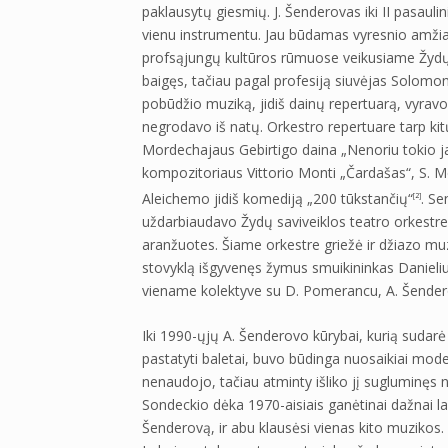
paklausytų giesmių. J. Šenderovas iki II pasau
vienu instrumentu. Jau būdamas vyresnio amžia
profsąjungų kultūros rūmuose veikusiame Žydų 
baigęs, tačiau pagal profesiją siuvėjas Solomo
pobūdžio muziką, jidiš dainų repertuarą, vyravo
negrodavo iš natų. Orkestro repertuare tarp kitų
Mordechajaus Gebirtigo daina „Nenoriu tokio jau
kompozitoriaus Vittorio Monti „Čardašas“, S. 
Aleichemo jidiš komediją „200 tūkstančių“
. Se
[2]
uždarbiaudavo Žydų saviveiklos teatro orkestre
aranžuotes. Šiame orkestre griežė ir džiazo mu
stovyklą išgyvenęs žymus smuikininkas Danieliu
viename kolektyve su D. Pomerancu, A. Šendero
Iki 1990-ųjų A. Šenderovo kūrybai, kurią sudarė s
pastatyti baletai, buvo būdinga nuosaikiai mod
nenaudojo, tačiau atminty išliko jį sugluminęs
Sondeckio dėka 1970-aisiais ganėtinai dažnai la
Šenderovą, ir abu klausėsi vienas kito muzikos.