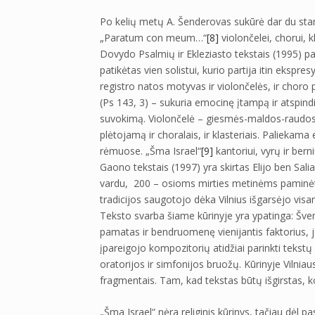
Po kelių metų A. Šenderovas sukūrė dar du stamb
„Paratum con meum…“
[8]
violončelei, chorui, 
Dovydo Psalmių ir Ekleziasto tekstais (1995) pa
patikėtas vien solistui, kurio partija itin ekspres
registro natos motyvas ir violončelės, ir choro 
(Ps 143, 3) – sukuria emocinę įtampą ir atspin
suvokimą. Violončelė – giesmės-maldos-raudos b
plėtojamą ir choralais, ir klasteriais. Paliekam
rėmuose. „Šma Israel“
[9]
kantoriui, vyrų ir ber
Gaono tekstais (1997) yra skirtas Elijo ben S
vardu, 200 – osioms mirties metinėms paminėti. Š
tradicijos saugotojo dėka Vilnius išgarsėjo vis
Teksto svarba šiame kūrinyje yra ypatinga: Šv
pamatas ir bendruomenę vienijantis faktorius, 
įpareigojo kompozitorių atidžiai parinkti tekstų
oratorijos ir simfonijos bruožų. Kūrinyje Vilni
fragmentais. Tam, kad tekstas būtų išgirstas,
„Šma Israel“ nėra religinis kūrinys, tačiau dėl p