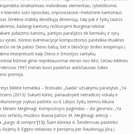
tspindėta struktūriniais melodiniais elementais, rytietiškomis
ir klarneto solo epizodais, improvizacine–melizmine kantoriaus
sas ženklina stabilią dieviškąją dimensiją, taip pat ir žydų tautos
šaknimis, kadangi kantorių rečituojami liturginiai tekstai
aikant judaizmo kanonų, partijos parašytos tik berniukų ir vyrų
 vyrais. Kūrinio kulminacijoje kompozitorius pasitelkia ritualinio
io ne tik paties Dievo balsą, bet ir tikinčiojo širdies kreipimąsi į
alima interpretuoti kaip Dievo ir žmonijos santykių
oniniai kūriniai gimė nepriklausomai vienas nuo kito, tačiau biblinės
enderovui 1997 metais buvo paskirtas aukščiausias šalies
meno premija.
rinys bibline tematika – festivalio „Gaida“ užsakymu parašytas „Ya
trams (2013). Sukurti kūrinį, panaudojant netradicinį vokalą ir
unsteryje įvykusi pažintis su iš Libijos žydų šeimos kilusia
re Miriam Meghnagi. Kompozicijos pagrindas – dvi giesmės: „Ya
osios sefardų muzikos dvasia pačios M. Meghnagi; antroji –
ba „Juego di sempre“
[13]
. Šiam kūriniui A. Šenderovas pasirinko
 išėjimą iš Egipto nelaisvės ir perėjimą per Raudonąją jūrą į