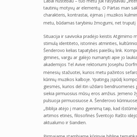
Labai nustebau – tuo metu juk rašydavau „inter
tautinių motyvų ar elementų. O Pärtas man sak
charakteris, kontrastai, ėjimas į muzikos kulmi
metu, būdamas tarybiniu žmogumi, net truputį 
Situacija ir savivoka pradėjo keistis Atgimimo
stimulą identiteto, istorinės atminties, kultūri
Šenderovo kelias tapatybės paieškų link. Kompoz
gimines, vargu ar galėjo numanyti apie jo lauk
akademijos Tel Avive rektoriumi Josephu Dorf
mėnesių stažuotei, kurios metu pažintos sefar
kūrinių muzikos kalboje. Ypatingą įspūdį kompoz
giesmės, kurios dėl itin uždaro bendruomenės g
siekia pirmuosius mūsų eros amžius. Jemeno žy
pulsuoja pirmuosiuose A. Šenderovo kūriniuose b
„Biblija atėjo į mano gyenimą taip, kad išstūmė 
artimos etinės, filosofinės Šventojo Rašto idė
aktualumo ir šiandien.
Pirmajame stambiame kūrinyje bibline tematika