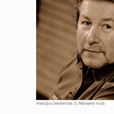
Anatolijus Šenderovas. D. Matvejevo nuotr.