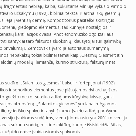
ų fragmentais hebrajų kalba, sukurtame Vilniuje vykusio Pirmojo
ivalio užsakymu (1992), bibliniai tekstai ir archajiškų giesmių
usilieja į vientisą dermę. Kompozitorius pasitelkė skirtingus
uomenių giedojimo elementus, tad kūrinyje nostalgijos ir
škenazių kantiliacijos dvasia. Anot etnomuzikologo Izalijaus
ti santykiai tarp faktūros sluoksnių, klausytojai turi galimybę
nio privalumą I. Zemcovskis įvardija autoriaus sumanymą
urios nepakaktų tokiai biblinei temai kaip „Giesmių Giesmė“; itin
elodinių modelių, lemiančių kūrinio struktūrą, faktūrą ir net
s sukūrė „Sulamitos giesmes“ balsui ir fortepijonui (1992):
orikos ir sonorikos elementus jose plėtojamos dvi archajiškos
to griežto metro, suteikia atlikėjams kūrybinę laisvę, gausi
zacijos atmosferą. „Sulamitos giesmės“ yra labai mėgiamos
lių rytietiškų spalvų ir tapybiškumo. Įvairių atlikėjų prašymu
o versijų įvairioms sudėtims, viena įdomiausių yra 2001 m. versija
nas sukuria sodrią, mistinę faktūrą, kurioje išsiskleidžia šiltas,
iai užpildo erdvę įvairiausiomis spalvomis.