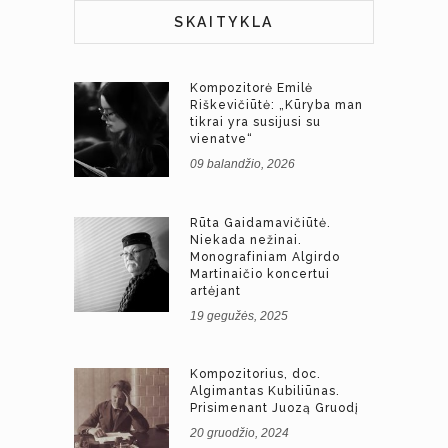
SKAITYKLA
Kompozitorė Emilė
Riškevičiūtė: „Kūryba man
tikrai yra susijusi su
vienatve“
09 balandžio, 2026
Rūta Gaidamavičiūtė.
Niekada nežinai.
Monografiniam Algirdo
Martinaičio koncertui
artėjant
19 gegužės, 2025
Kompozitorius, doc.
Algimantas Kubiliūnas.
Prisimenant Juozą Gruodį
20 gruodžio, 2024