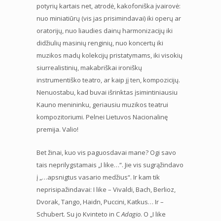
potyrių kartais net, atrodė, kakofoniška įvairovė:
nuo miniatiūrų (vis jas prisimindavai) iki operų ar
oratorijų, nuo liaudies dainų harmonizacijų iki
didžiulių masinių renginių, nuo koncertų iki
muzikos madų kolekcijų pristatymams, iki visokių
siurrealistinių, makabriškai ironiškų
instrumentiško teatro, ar kaip jį ten, kompozicijų.
Nenuostabu, kad buvai išrinktas įsimintiniausiu
Kauno menininku, geriausiu muzikos teatrui
kompozitoriumi. Pelnei Lietuvos Nacionalinę
premija. Valio!
Bet žinai, kuo vis paguosdavai mane? Ogi savo
tais neprilygstamais „I like…“. Jie vis sugrąžindavo
į „…apsnigtus vasario medžius“. Ir kam tik
neprisipažindavai: I like – Vivaldi, Bach, Berlioz,
Dvorak, Tango, Haidn, Puccini, Katkus… Ir –
Schubert. Su jo Kvinteto in C
Adagio
. O „I like