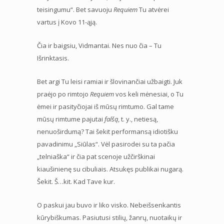
teisingumu“. Bet savuoju
Requiem
Tu atvėrei
vartus į Kovo 11-ąją.
Čia ir baigsiu, Vidmantai. Nes nuo čia – Tu
Išrinktasis.
Bet argi Tu leisi ramiai ir šlovinančiai užbaigti. Juk
praėjo po rimtojo
Requiem
vos keli mėnesiai, o Tu
ėmei ir pasityčiojai iš mūsų rimtumo. Gal tame
mūsų rimtume pajutai
falšą
, t. y., netiesą,
nenuoširdumą? Tai šekit performansą idiotišku
pavadinimu „Siūlas“. Vėl pasirodei su ta pačia
„telniaška“ ir čia pat scenoje užčirškinai
kiaušinienę su cibuliais. Atsukęs publikai nugarą.
Šekit. Š…kit. Kad Tave kur.
O paskui jau buvo ir liko visko. Nebeišsenkantis
kūrybiškumas. Pasiutusi stilių, žanrų, nuotaikų ir