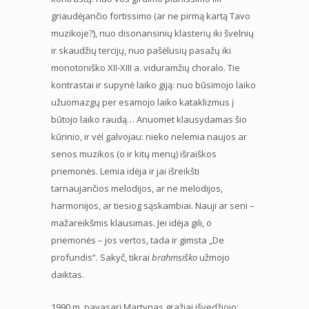
griaudėjančio fortissimo (ar ne pirmą kartą Tavo
muzikoje?), nuo disonansinių klasterių iki švelnių
ir skaudžių tercijų, nuo pašėlusių pasažų iki
monotoniško XII-XIII a. viduramžių choralo. Tie
kontrastai ir supynė laiko giją: nuo būsimojo laiko
užuomazgų per esamojo laiko kataklizmus į
būtojo laiko raudą… Anuomet klausydamas šio
kūrinio, ir vėl galvojau: nieko nelemia naujos ar
senos muzikos (o ir kitų menų) išraiškos
priemonės. Lemia idėja ir jai išreikšti
tarnaujančios melodijos, ar ne melodijos,
harmonijos, ar tiesiog sąskambiai. Nauji ar seni –
mažareikšmis klausimas. Jei idėja gili, o
priemonės – jos vertos, tada ir gimsta „De
profundis“. Sakyč, tikrai
brahmsiško
užmojo
daiktas.
1990 m. pavasarį Martynas gražiai išvedžiojo: