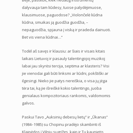
dalyvauja tam liūdesy, tuose palydėjimuose,
klausimuose, paguodose? „Violončelė liūdna
liūdna, smuikas ją guodžia guodžia, –
nepaguodžia, spjauna į viską ir pradeda dainuoti.
Bet vis viena liūdnai…“
Todėl aš savęs ir klausiu: ar šiais ir visais kitais
laikais Lietuvoj ir pasauly talentingojoj muzikoj
labai jau skyrėsi tercija, septima ar klasteris? Visi
jie vienodai gali būti linksmi ar liūdni, pokštiški ar
ilgesingi. Nieko jie patys nereiškia, o visa jų jėga
tėra tai, ką jie išreiškė kokio talentingo, juoba
genialaus kompozitoriaus rankomis, valdomomis
galvos.
Paskui Tavo „Auksinių debesų lietų“ ir „Ūkanas“
(1984–1985) su Chopinu pradėjo skambinti iš
Klaipėdos į Vilnių sugrįžęs, kaip ir Tu kaunietis,