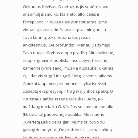
Gintautas Kėvišas. O netrukus jis subūrė savo
ansamblį iš smuiko, klarneto, alto, čelės ir
fortepijono. Ir 1988-asiais jo inspiruotas, gimė
vienas giliausių, rimčiausių ir prasmingiausių
Tavo kūrinių, toks nepanašus į visus
ankstesnius, „De profundis“. Manau, jis žymėjo
Tavo naujo kūrybos etapo pradžią. Minimalistinė,
neoprograminė, poetiškai asociatyvi, tonalinė,
kamerinė lyrinė Tavoji muzika nuplaukė į ūkanas.
O, ji dar vis sugrįš ir sugrįš. Betgi visiems laikams
išmokai taupiomis priemonėmis tyliai išreikšti
užslėptą ekspresyvią, ir tragišką lyrikos spalvą. O
ir Kristaus amžiaus tada sulaukei. Be to, juk
maždaug tuo laiku G. Kėvišas su savo ansambliu
(tik be alto) padovanojo publikai Messiaeno
„Kvartetą Laiko pabaigai“. Mums tai buvo du
galingi du potyriai! „De profundis“ – pilnas aštrių
kontrastų: nuo vos girdimo pianissimo iki