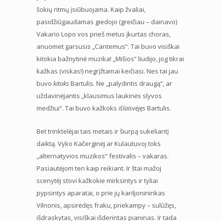
šokių ritmų įsiūbuojama. Kaip žvaliai,
pasidžiūgaudamas giedojo (greičiau – dainavo)
Vakario Lopo vos prieš metus įkurtas choras,
anuomet garsusis „Cantemus“. Tai buvo visiškai
kitokia bažnytinė muzika! „Mišios“ liudijo, jog tikrai
kažkas (viskas!) negrįžtamai keičiasi. Nes tai jau
buvo
kitoks
Bartulis. Ne „palydintis draugą“, ar
uždavinėjantis „klausimus laukinės slyvos
medžiui“. Tai buvo kažkoks
išlaisvėjęs
Bartulis.
Bet trinktelėjai tais metais ir šiurpą sukeliantį
daiktą. Vyko Kačerginėj ar Kulautuvoj toks
„alternatyvios muzikos“ festivalis – vakaras.
Pasiautėjom ten kaip reikiant. Ir štai mažoj
scenytėj stovi kažkokie mirksintys ir tyliai
pypsintys aparatai, o prie jų kariljonininkas
Vilnonis, apsirėdęs fraku, priekampy – sulūžęs,
išdraskytas, visiškai išderintas pianinas. Ir tada