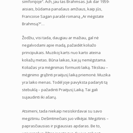
simfonijoje“. Ach, jau tas Brahmsas. Juk dar 1959-
aisiais, būdama panašaus amžiaus, kaip jūs,
Francoise Sagan parašė romaną „Ar mėgstate
Brahmsą?“…
Žodžiu, visi tada, daugiau ar mažiau, gal nė
negalvodami apie madą, pažaidėt koliažo
principukais. Muzikoj karts nuo karto ateina
koliažų metas. Būna laikas, kai jų nemėgstama.
Koliažas yra mėginimas formuoti laiką. Tiksliau –
mėginimo grąžinti praėjusį laiką priemonė. Muzika
yra laiko menas. Todėl joje pavyksta padaryti tą
stebuklą – pažadinti Praėjusį Laiką. Tai gali
sujaudinti iki ašarų.
Atsimeni, tada niekaip nesiskirdavai su savo
megztiniu. Dešimtmečiais juo vilkėjai. Megztinis –
paprasčiausias ir pigiausias apdaras. Be to,