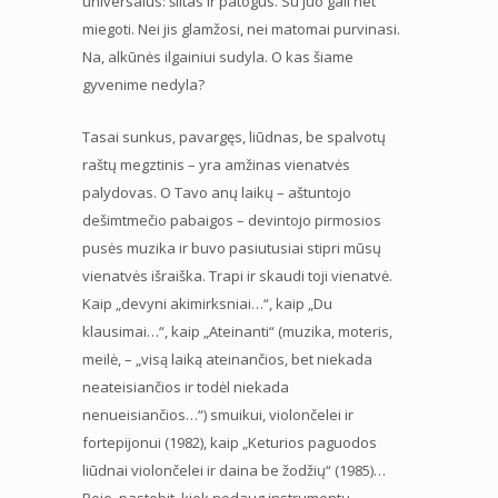
universalus: šiltas ir patogus. Su juo gali net
miegoti. Nei jis glamžosi, nei matomai purvinasi.
Na, alkūnės ilgainiui sudyla. O kas šiame
gyvenime nedyla?
Tasai sunkus, pavargęs, liūdnas, be spalvotų
raštų megztinis – yra amžinas vienatvės
palydovas. O Tavo anų laikų – aštuntojo
dešimtmečio pabaigos – devintojo pirmosios
pusės muzika ir buvo pasiutusiai stipri mūsų
vienatvės išraiška. Trapi ir skaudi toji vienatvė.
Kaip „devyni akimirksniai…“, kaip „Du
klausimai…“, kaip „Ateinanti“ (muzika, moteris,
meilė, – „visą laiką ateinančios, bet niekada
neateisiančios ir todėl niekada
nenueisiančios…“) smuikui, violončelei ir
fortepijonui (1982), kaip „Keturios paguodos
liūdnai violončelei ir daina be žodžių“ (1985)…
Beje, pastebit, kiek nedaug instrumentų