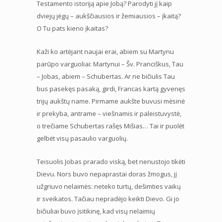
Testamento istoriją apie Jobą? Parodyti jį kaip
dviejų jėgų – aukščiausios ir žemiausios – įkaitą?
O Tu pats kieno įkaitas?
Kaži ko artėjant naujai erai, abiem su Martynu
parūpo varguoliai: Martynui – Šv. Pranciškus, Tau
– Jobas, abiem – Schubertas. Ar ne bičiulis Tau
bus pasekęs pasaką, girdi, Francas kartą gyvenęs
trijų aukštų name. Pirmame aukšte buvusi mėsinė
ir prekyba, antrame – viešnamis ir paleistuvystė,
o trečiame Schubertas rašęs Mišias… Tai ir puolėt
gelbėt visų pasaulio varguolių.
Teisuolis Jobas prarado viską, bet nenustojo tikėti
Dievu. Nors buvo nepaprastai doras žmogus, jį
užgriuvo nelaimės: neteko turtų, dešimties vaikų
ir sveikatos. Tačiau nepradėjo keikti Dievo. Gi jo
bičiuliai buvo įsitikinę, kad visų nelaimių