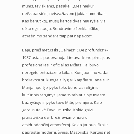
mums, taviškiams, pasakei: „Mes niekur
neišsibarstėm, neišvažiavom į jokias amerikas.
Kas benutiktų, mūsų kartos dvasiniai ryšiai vis
dėlto egzistuoja. Bendravimo ženklai išliko,
atpažinimo sandara taip pat nepakito“.
Beje, prieš metus iki „Gelmės“ („De profundis“) –
1987-asiais padovanojai Lietuvai kone pirmąsias
profesionalias ir oficialias Mišias. Tai buvo
neregėto entuziazmo laikas! Komjaunimo vadai
broliavosi su kunigais, lygiai, kaip šie su anais. Ir
Marijampolėje įvyko toks bendras religinis-
kultūrinis renginys. Jame svarbiausioje miesto
bažnyčioje ir įvyko tavo Mišių premjera. Kaip
gerai nuteikė Tavoji muzika! Kokia gaivi,
jaunatviška dar brežnevizmo niauru
atsiduodančioj atmosferoj. Kokia jaunuoliškai ir
paprastai moderni. Šviesi. Mažoriška. Kartais net