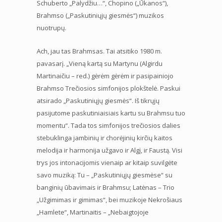
Schuberto „Palydžiu…“, Chopino („Ūkanos“),
Brahmso („Paskutiniųjų giesmės“) muzikos
nuotrupų.
Ach, jau tas Brahmsas. Tai atsitiko 1980 m.
pavasarį. „Vieną kartą su Martynu (Algirdu
Martinaičiu – red.) gėrėm gėrėm ir pasipainiojo
Brahmso Trečiosios simfonijos plokštelė. Paskui
atsirado „Paskutiniųjų giesmės“. Iš tikrųjų
pasijutome paskutiniaisiais kartu su Brahmsu tuo
momentu“. Tada tos simfonijos trečiosios dalies
stebuklinga jambinių ir chorėjinių kirčių kaitos
melodija ir harmonija užgavo ir Algį, ir Faustą. Visi
trys jos intonacijomis vienaip ar kitaip suvilgėte
savo muziką: Tu – „Paskutiniųjų giesmėse“ su
banginių ūbavimais ir Brahmsu; Latėnas – Trio
„Užgimimas ir gimimas“, bei muzikoje Nekrošiaus
„Hamlete“, Martinaitis – „Nebaigtojoje