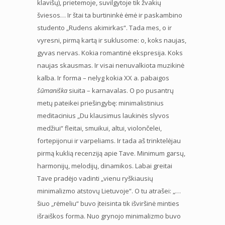
klavišų), prietemoje, suvilgytoje tik žvakių
šviesos… Ir štai ta burtininkė ėmė ir paskambino
studento „Rudens akimirkas“. Tada mes, o ir
vyresni, pirmą kartą ir suklusome: o, koks naujas,
gyvas nervas. Kokia romantinė ekspresija. Koks
naujas skausmas. Ir visai nenuvalkiota muzikinė
kalba. Ir forma – nelyg kokia XX a. pabaigos
šūmaniška
siuita – karnavalas. O po pusantrų
metų pateikei priešingybę: minimalistinius
meditacinius „Du klausimus laukinės slyvos
medžiui“ fleitai, smuikui, altui, violončelei,
fortepijonui ir varpeliams. Ir tada aš trinktelėjau
pirmą kuklią recenziją apie Tave. Minimum garsų,
harmonijų, melodijų, dinamikos. Labai greitai
Tave pradėjo vadinti „vienu ryškiausių
minimalizmo atstovų Lietuvoje“. O tu atrašei: „…
šiuo „rėmeliu“ buvo įteisinta tik išviršinė minties
išraiškos forma. Nuo grynojo minimalizmo buvo