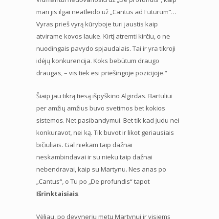
man jis ilgai neatleido už „Cantus ad Futurum“…
Vyras prieš vyrą kūryboje turi jaustis kaip
atvirame kovos lauke. Kirtį atremti kirčiu, o ne
nuodingais pavydo spjaudalais. Tai ir yra tikroji
idėjų konkurencija. Koks bebūtum draugo
draugas, – vis tiek esi priešingoje pozicijoje.“
Šiaip jau tikrą tiesą išpyškino Algirdas. Bartuliui
per amžių amžius buvo svetimos bet kokios
sistemos. Net pasibandymui. Bet tik kad judu nei
konkuravot, nei ką. Tik buvot ir likot geriausiais
bičiuliais. Gal niekam taip dažnai
neskambindavai ir su nieku taip dažnai
nebendravai, kaip su Martynu. Nes anas po
„Cantus“, o Tu po „De profundis“ tapot
Išrinktaisiais
.
Vėliau, po devynerių metų Martynui ir visiems