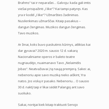
Brahms“ tai ir neparašei… Galvoju: kada gali imtis
viešai prisipažinti „I like“? Kai tampi patyręs. Kas
yra ir kodėl „I like“? Užmaršties žadinimas.
Nusilenkimas užmarščiai. Kitaip pasakius –
dangun žengimas. Muzikos dangun žengimas.
Tavo muzikos.
Ar žinai, koks buvo paskutinis kūrinys, atliktas kai
dar gyvavai? 2020 m. sausio 12 d. vakarą
Nacionaliniame operos ir baleto teatre
nugriaudėjo, nuaimanavo Tavo „Nelaimėlis
Jobas“. Neatvažiavai į tą naują premjerą. Sakei: ai,
nebenoriu apie savo muziką nieko aiškint, Yra
natos. Jos viską ir pasako. Nebenoriu… O sausio
30 d. naktį taip ir likai sėdėt Palangoj ant savo
suoliuko.
Sakai, norėjai kiek kitaip traktuoti Senojo