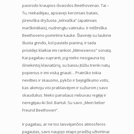
pasirodo kraupios išvaizdos Beethovenas. Tai –
Tu, niekadėjau, apsiavęs kerziniais batais,
jūreiviška dryžuota „telniaška“ (apatiniais
marškinėliais), nudrengtu vatinuku. Ir milžiniška
Beethoveno pomirtine kauke. Šlavinėji su laukine
šluota grindis, kol pastebi pianiną. Ir tada
prisėdęs klaikiai imi rankiot „Mėnesienos“ sonatą.
Kai pagaliau supranti, jog nieko nesigauna toj
išniekintoj klaviatūroj, su baisiu įtūžiu trenki natų
popierius ir imi viską griauti… Pratrūko tokia
nevilties ir skausmo, pykčio ir bejėgiškumo votis,
kas akimoju visi prablaivėjom ir sužiurom į savo
skaudulius. Nieko panašaus nebuvau regėję ir
neregėjau iki šiol. Bartuli. Su savo „Mein lieber
Freund Beethoven“.
Ir pagaliau, ar ne tos laisvėjančios atmosferos
pagautas, savo naujojo etapo pradžią užtvirtinai