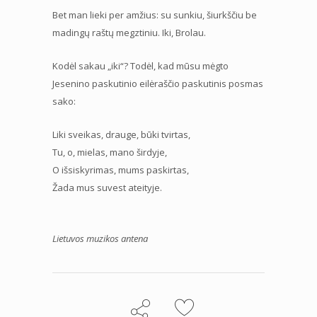
Bet man lieki per amžius: su sunkiu, šiurkščiu be
madingų raštų megztiniu. Iki, Brolau.
Kodėl sakau „iki“? Todėl, kad mūsu mėgto
Jesenino paskutinio eilėraščio paskutinis posmas
sako:
Liki sveikas, drauge, būki tvirtas,
Tu, o, mielas, mano širdyje,
O išsiskyrimas, mums paskirtas,
Žada mus suvest ateityje.
Lietuvos muzikos antena