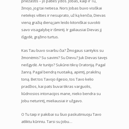
priežastis – jo paties ydos. Jobas, kaip ir Tu,
žinojo, jog tai netiesa. Nors Jobas buvo visiškai
netekęs vilties ir nesuprato, už ką kenčia, Dievas
vieną gražią dieną jam leido kitoniškai suvokti
savo visagalybę ir išmintį. Ir galiausiai Dievas jį
išgydė, grąžino turtus.
Kas Tau buvo svarbu čia? Žmogaus santykis su
žmonėmis? Su savimi? Su Dievu? Juk Dievas tavęs
neišgydė. Ar turėjo? Sukūrei tikrą Oratoriją. Pagal
žanrą. Pagal bendrą nuotaiką, apimtį, prakilnų
toną. Bet tos Tavojo ilgesio, tos Tavo kelio
pradžios, kai pats buvai tikras varguolis,
liūdnosios intonacijos mane, nieko bendra su
Jobu neturintį, mieliausiai ir užgavo.
O Tu taip ir pakibai su šiuo paskutiniuoju Tavo
atliktu kūriniu. Tarsi su Jobu…