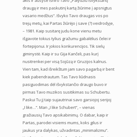
akis ir ausyse išniro Tavo „Palydžiu išvykstantį
draugą ir mes paskutinį kartą žiūrime į apsnigtus
vasario medžius“. Išvyko Tavo draugas vos po
trejų metų, kai Partas žiūrėjo į save (?) veidrodyje,
– 1981. Kaip susitarę judu kone vienu metu
išgavote tokius tylius gražumu gabalėlius čelei ir
fortepijonui. Ir jokios konkurencijos. Tik sielų
giminystė. Kaip ir su Gija Kančeli, pas kurį
nusitrenkei per visą Sojūzą ir Gruzijos kalnus.
Vien tam, kad išreikštum jam savo pagarbą ir bent
kiek pabendrautum. Tas Tavo liūdnasis
pasiguodimas dėl išvykstančio draugo buvo ir
pirmas Tavo muzikos susitikimas su Schubertu.
Paskui Tu jį taip sujautrinai savo garsiojoj serijoj
„I like…“. Man „I like Schubert“, – vienas
gražiausių Tavo apsikabinimų. O dabar, kaip ir
Partas, parodei visiems mums, koks gilus ir
jaukus yra dalykas, užvadintas „minimalizmu“.