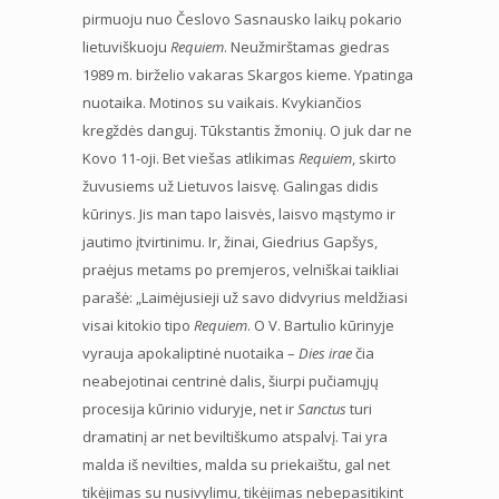
pirmuoju nuo Česlovo Sasnausko laikų pokario
lietuviškuoju
Requiem
. Neužmirštamas giedras
1989 m. birželio vakaras Skargos kieme. Ypatinga
nuotaika. Motinos su vaikais. Kvykiančios
kregždės danguj. Tūkstantis žmonių. O juk dar ne
Kovo 11-oji. Bet viešas atlikimas
Requiem
, skirto
žuvusiems už Lietuvos laisvę. Galingas didis
kūrinys. Jis man tapo laisvės, laisvo mąstymo ir
jautimo įtvirtinimu. Ir, žinai, Giedrius Gapšys,
praėjus metams po premjeros, velniškai taikliai
parašė: „Laimėjusieji už savo didvyrius meldžiasi
visai kitokio tipo
Requiem
. O V. Bartulio kūrinyje
vyrauja apokaliptinė nuotaika –
Dies irae
čia
neabejotinai centrinė dalis, šiurpi pučiamųjų
procesija kūrinio viduryje, net ir
Sanctus
turi
dramatinį ar net beviltiškumo atspalvį. Tai yra
malda iš nevilties, malda su priekaištu, gal net
tikėjimas su nusivylimu, tikėjimas nebepasitikint