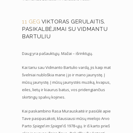
11 GEG
VIKTORAS GERULAITIS.
PASIKALBĖJIMAI SU VIDMANTU
BARTULIU
Daug yra pašauktųjų. Mažai – išrinktųjų.
Kai tariu sau Vidmanto Bartulio vardą, jis kaip mat
švelniai nubloškia mane į jo ir mano jaunystę. Į
mūsų jaunystę. Į mūsų jaunystės muziką, kvapus,
eiles, lietų ir kiaurus batus, vos pridengiančius
skirtingų spalvų kojines.
Kai paskambino Rasa Murauskaitė ir pasiūlė apie
Tave pasipasakoti, klausiausi mūsų mielojo Arvo
Parto
Spiegel im Spiegel
iš 1978-ųjų. Ir iš karto prieš