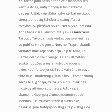
Kai fortepijono pedalo fone čelė monotoniškai
kartoja dviejų natų motyvą. Ir tos netikėtos
pauzės. Užtat, kaip dūšia nušvinta, kai imi cituoti
vieną tauriausių Schuberto dainų „Tu esi
ramybė“. Akiplėšiškai atvirai. Net akys sudrėksta.
Ar ne tada visi suklusom: štai jis –
Pašauktasis
.
Tai buvo Tavo pirmasis viešas pasisveikinimas
su publika ir kolegomis. Nors ne. Trapi ir skaudi
vienatvė muzikoje prasidėjo kaip tik tada, kai
Partas dėliojo savo
Spiegel
. Tais 1978 metais
suskambo „Devynios ankstyvojo rudens
akimirkos“ fortepijonui. Birutė Vainiūnaitė buvo
tikra mūsų moderniųjų (šiuolaikinių) kompozitorių
geroji fėja, globėja, mūza. Ji buvo šiuolaikinės
muzikos atlikimo autoritetas. Ach, kaip ji
skambino George’ą Crumbą tuometiniuose
Menininkų rūmuose! Atrodė it burtininkė,
palinkusi prie fortepijono stygų (taip – stygų, ne