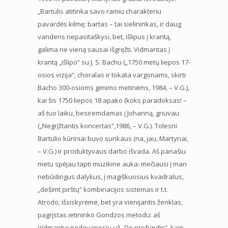
„Bartulis atitinka savo ramiu charakteriu
pavardės kilmę: bartas – tai sielininkas, ir daug
vandens nepasitaškysi, bet, išlipus į krantą,
galima ne vieną sausai išgręžti. Vidmantas į
krantą „išlipo“ su J. S. Bachu („1750 metų liepos 17-
osios vizija“, choralas ir tokata vargonams, skirti
Bacho 300-osioms gimimo metinėms, 1984, – V.G.),
kai šis 1750 liepos 18 apako (koks paradoksas! –
aš tuo laiku, besiremdamas į Johanną, griuvau
(„Negrįžtantis koncertas“,1986, – V.G.). Tolesni
Bartulio kūriniai buvo sunkaus (na, jau, Martynai,
– V.G.) ir produktyvaus darbo išvada. Aš panašiu
metu spėjau tapti muzikine auka: mečiausi į man
nebūdingus dalykus, į magiškuosius kvadratus,
„dešimt pirštų“ kombinacijos sistemas ir t.t.
Atrodo, išsiskyrėme, bet yra vienijantis ženklas,
pagrįstas ietininko Gondzos metodu: aš
Vidmantui nedovanosiu už „De profundis“, kaip