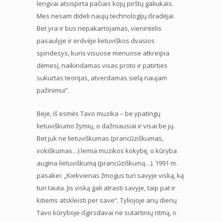
lengvai atsispirta pačiais kojų pirštų galiukais.
Mes nesam dideli naujų technologijų išradėjai.
Bet yra ir bus nepakartojamas, vienintelis
pasaulyje ir erdvėje lietuviškos dvasios
spindesys, kuris visuose menuose atkreipia
dėmesį, naikindamas visas proto ir patirties
sukurtas teorijas, atverdamas sielą naujam
pažinimui“.
Beje, iš esmės Tavo muzika – be ypatingų
lietuviškumo žymių, o dažniausiai ir visai be jų.
Bet juk ne lietuviškumas (prancūziškumas,
vokiškumas…) lemia muzikos kokybę, o kūryba
augina lietuviškumą (prancūziškumą…). 1991 m.
pasakei: „Kiekvienas žmogus turi savyje viską, ką
turi tauta. Jis viską gali atrasti savyje, taip pat ir
kitiems atskleisti per save“. Tyliojoje anų dienų
Tavo kūryboje išgirsdavai ne sutartinių ritmą, o