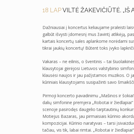
18 LAP
VILTĖ ŽAKEVIČIŪTĖ. „IŠ A
Dažniausiai į koncertus keliaujame praleisti lai
galbūt išvysti įdomesnį mus žavintį atlikėją, pas
kartais koncertų sales aplankome norėdami susi
tikrai jaukių koncertų! Būtent toks įvyko lapkri
Vakaras – ne eilinis, o šventinis – tai šiuolaikin
klausytojai gėrėjosi Lietuvos valstybinio simf
klausėsi naujos ir jau pažįstamos muzikos. O ja
kūriniais klausytojams susipažinti savo šmaikšč
Pirmoji koncerto pavadinimu „Mašinos ir šokiai
dalių simfonine premjera „Robotai ir žiedlapiai
scenoje pasirodęs daugelio tarptautinių konkur
Motiejus Bazaras, jau pirmaisiais kūrinio akordai
kompozicijai. Kūrinio naratyvas – tarsi įsivaizduo
tačiau, vis tik, labai rimtai. „Robotai ir žiedla