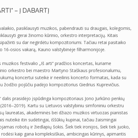
RTI“ – Į DABARTĮ
svalaikio, pasiklausyti muzikos, pabendrauti su draugais, kolegomis,
iklausyti gerai žinomo kūrinio, orkestro interpretacijų. Kitais
pažinti su dar negirdėtu kompozitoriumi. Tačiau retai pasitaiko
čio 16-osios vakarą, Kauno valstybinėje filharmonijoje.
ės muzikos festivalio „Iš arti“ pradžios koncertas, kuriame
oninio orkestro bei maestro Martyno Staškaus profesionalumu,
ukumą koncertui suteikė ir neeilinis koncerto formatas, kada su
iu žodžio pojūčiu padėjo kompozitorius Giedrius Kuprevičius.
“ dalis prasidėjo įspūdinga kompozitoriaus Jono Jurkūno penkių
“ (2016–2019). Kartu su Lietuvos valstybiniu simfoniniu orkestru
sų laureatas, akademinės bei džiazo muzikos virtuozas pianistas
s nuteikė itin sudėtingai, iššūkių kupinai, tačiau žaismingai
jamas robotų ir žiedlapių šokis. Šiek tiek ironijos, šiek tiek juoko,
piai“ rodėsi kaip gana kompleksiškas, ambicingas kūrinys, apimantis