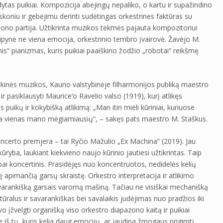
ytas puikiai. Kompozicija abejingų nepaliko, o kartu ir supažindino
skoniu ir gebėjimu derinti sudėtingas orkestrines faktūras su
jono partija. Užtikrinta muzikos tėkmės pajauta kompozitoriui
rsipynė ne viena emocija, orkestrinio tembro įvairovė. Žavėjo M.
nis“ pianizmas, kuris puikiai paaiškino žodžio „robotai“ reikšmę
aikinės muzikos, Kauno valstybinėje filharmonijos publiką maestro
į ir pasiklausyti Maurice‘o Ravelio valso (1919), kurį atlikęs
ikų ir kokybišką atlikimą: „Man itin mieli kūriniai, kuriuose
ra vienas mano mėgiamiausių“, – sakęs pats maestro M. Staškus.
certo premjera – tai Ryčio Mažulio „Ex Machina“ (2019). Jau
ryba, laukiant kiekvieno naujo kūrinio jautiesi užtikrintas. Taip
labai koncertinis. Prasidėjęs nuo koncentruotos, nedidelės kelių
vę apimančią garsų skraistę. Orkestro interpretacija ir atlikimo
avarankišką garsais varomą mašiną. Tačiau ne visiškai mechanišką
ūralus ir savarankiškas bei savalaikis judėjimas nuo pradžios iki
 įžvelgti organišką viso orkestro diapazono kaitą ir puikiai
ne iš tų, kuris kelia daug emocijų, ar jaudina žmogaus prigimtį,