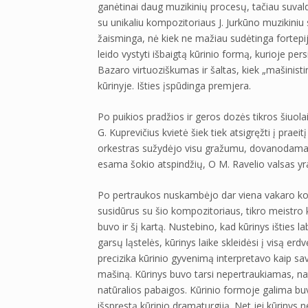
ganėtinai daug muzikinių procesų, tačiau suvald
su unikaliu kompozitoriaus J. Jurkūno muzikiniu 
žaisminga, nė kiek ne mažiau sudėtinga fortepi
leido vystyti išbaigtą kūrinio formą, kurioje pe
Bazaro virtuoziškumas ir šaltas, kiek „mašinisti
kūrinyje. Išties įspūdinga premjera.
Po puikios pradžios ir geros dozės tikros šiuol
G. Kuprevičius kvietė šiek tiek atsigręžti į praeit
orkestras sužydėjo visu gražumu, dovanodamas pu
esama šokio atspindžių, O M. Ravelio valsas y
Po pertraukos nuskambėjo dar viena vakaro kon
susidūrus su šio kompozitoriaus, tikro meistro kū
buvo ir šį kartą. Nustebino, kad kūrinys išties 
garsų ląstelės, kūrinys laike skleidėsi į visą erd
precizika kūrinio gyvenimą interpretavo kaip s
mašiną. Kūrinys buvo tarsi nepertraukiamas, nat
natūralios pabaigos. Kūrinio formoje galima buvo
išspręstą kūrinio dramaturgiją. Net jei kūrinys 