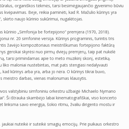
atūralus, organiškos tėkmės, tarsi besimėgaujančio gyvenimo būviu
 kvėpavimas. Beje, reikia paminėti, kad R. Mažulio kūrinys yra
 skirto naujo kūrinio sukūrimui, nugalėtojas.
 kūrinio „Simfonija be fortepijono“ premjera (1970, 2018).
nui nr. 20 simfoninė versija. Kūrinys programinis, turintis tris
usantis žavėjo kompozitoriaus meistriškumas fortepijono faktūrą
ūrinys gerokai skyrėsi nuo pirmų dviejų premjerų, taip pat nukėlė
, tarsi primindamas apie to meto muzikinį skonį, estetiką.
 liko maloniai nustebintas, mat pats stengiasi nedalyvauti
 kad kūrinys arba yra, arba jo nėra. O kūrinys tikrai buvo,
ntas meistro darbas, vienas malonumas klausytis.
uvos valstybiniu simfoniniu orkestru užbaigė Michaelo Nymano
ai“. Ši ištrauka skambėjo labai kinematografiškai, viso koncerto
t linksma savo energija, šokio ritmu, žvaliu dirigento mostu ir
o, jaukiai nuteikė ir suteikė smagių emocijų. Prie puikaus orkestro