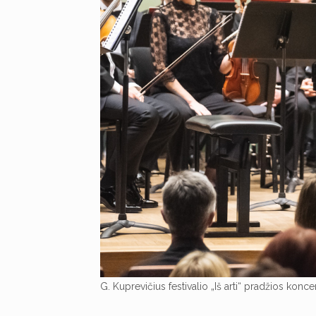
G. Kuprevičius festivalio „Iš arti“ pradžios konce