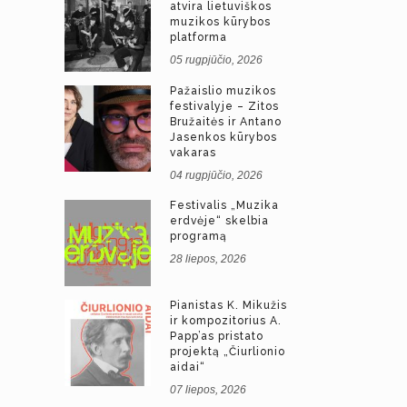
atvira lietuviškos
muzikos kūrybos
platforma
05 rugpjūčio, 2026
Pažaislio muzikos
festivalyje – Zitos
Bružaitės ir Antano
Jasenkos kūrybos
vakaras
04 rugpjūčio, 2026
Festivalis „Muzika
erdvėje“ skelbia
programą
28 liepos, 2026
Pianistas K. Mikužis
ir kompozitorius A.
Papp’as pristato
projektą „Čiurlionio
aidai“
07 liepos, 2026