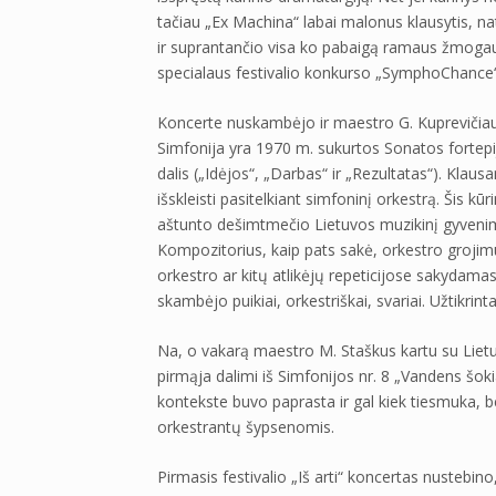
tačiau „Ex Machina“ labai malonus klausytis, n
ir suprantančio visa ko pabaigą ramaus žmogaus
specialaus festivalio konkurso „SymphoChance“,
Koncerte nuskambėjo ir maestro G. Kuprevičiaus
Simfonija yra 1970 m. sukurtos Sonatos fortepijo
dalis („Idėjos“, „Darbas“ ir „Rezultatas“). Kla
išskleisti pasitelkiant simfoninį orkestrą. Šis k
aštunto dešimtmečio Lietuvos muzikinį gyvenimą
Kompozitorius, kaip pats sakė, orkestro grojimu
orkestro ar kitų atlikėjų repeticijose sakydamas,
skambėjo puikiai, orkestriškai, svariai. Užtikri
Na, o vakarą maestro M. Staškus kartu su Liet
pirmąja dalimi iš Simfonijos nr. 8 „Vandens šoki
kontekste buvo paprasta ir gal kiek tiesmuka, be
orkestrantų šypsenomis.
Pirmasis festivalio „Iš arti“ koncertas nustebin