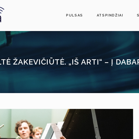
PULSAS
ATSPINDŽIAI
LTĖ ŽAKEVIČIŪTĖ. „IŠ ARTI“ – Į DABA