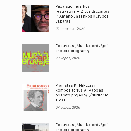
Pažaislio muzikos
festivalyje – Zitos Bružaitės
ir Antano Jasenkos kūrybos
vakaras
04 rugpjūčio, 2026
Festivalis „Muzika erdvėje“
skelbia programą
28 liepos, 2026
Pianistas K. Mikužis ir
kompozitorius A. Papp’as
pristato projektą „Čiurlionio
aidai“
07 liepos, 2026
Festivalis „Muzika erdvėje“
skelbia programą