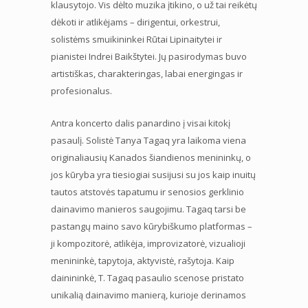
klausytojo. Vis dėlto muzika įtikino, o už tai reikėtų
dėkoti ir atlikėjams – dirigentui, orkestrui,
solistėms smuikininkei Rūtai Lipinaitytei ir
pianistei Indrei Baikštytei. Jų pasirodymas buvo
artistiškas, charakteringas, labai energingas ir
profesionalus.
Antra koncerto dalis panardino į visai kitokį
pasaulį. Solistė Tanya Tagaq yra laikoma viena
originaliausių Kanados šiandienos menininkų, o
jos kūryba yra tiesiogiai susijusi su jos kaip inuitų
tautos atstovės tapatumu ir senosios gerklinio
dainavimo manieros saugojimu. Tagaq tarsi be
pastangų maino savo kūrybiškumo platformas –
ji kompozitorė, atlikėja, improvizatorė, vizualioji
menininkė, tapytoja, aktyvistė, rašytoja. Kaip
dainininkė, T. Tagaq pasaulio scenose pristato
unikalią dainavimo manierą, kurioje derinamos