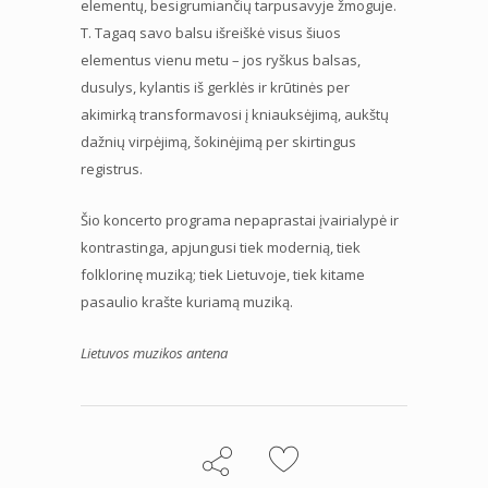
elementų, besigrumiančių tarpusavyje žmoguje.
T. Tagaq savo balsu išreiškė visus šiuos
elementus vienu metu – jos ryškus balsas,
dusulys, kylantis iš gerklės ir krūtinės per
akimirką transformavosi į kniauksėjimą, aukštų
dažnių virpėjimą, šokinėjimą per skirtingus
registrus.
Šio koncerto programa nepaprastai įvairialypė ir
kontrastinga, apjungusi tiek modernią, tiek
folklorinę muziką; tiek Lietuvoje, tiek kitame
pasaulio krašte kuriamą muziką.
Lietuvos muzikos antena