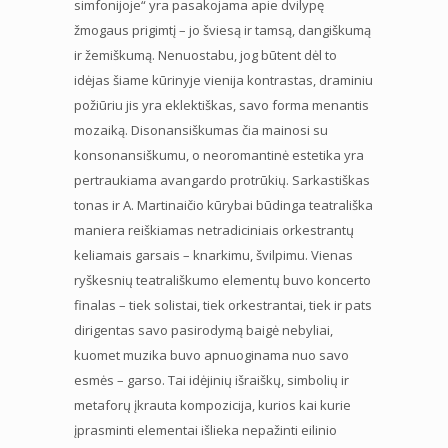
simfonijoje“ yra pasakojama apie dvilypę
žmogaus prigimtį – jo šviesą ir tamsą, dangiškumą
ir žemiškumą. Nenuostabu, jog būtent dėl to
idėjas šiame kūrinyje vienija kontrastas, draminiu
požiūriu jis yra eklektiškas, savo forma menantis
mozaiką. Disonansiškumas čia mainosi su
konsonansiškumu, o neoromantinė estetika yra
pertraukiama avangardo protrūkių. Sarkastiškas
tonas ir A. Martinaičio kūrybai būdinga teatrališka
maniera reiškiamas netradiciniais orkestrantų
keliamais garsais – knarkimu, švilpimu. Vienas
ryškesnių teatrališkumo elementų buvo koncerto
finalas – tiek solistai, tiek orkestrantai, tiek ir pats
dirigentas savo pasirodymą baigė nebyliai,
kuomet muzika buvo apnuoginama nuo savo
esmės – garso. Tai idėjinių išraiškų, simbolių ir
metaforų įkrauta kompozicija, kurios kai kurie
įprasminti elementai išlieka nepažinti eilinio