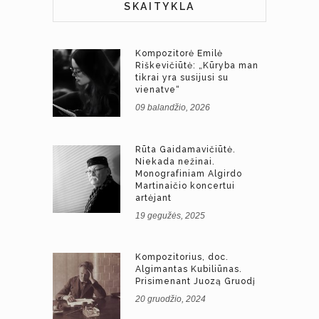
SKAITYKLA
Kompozitorė Emilė
Riškevičiūtė: „Kūryba man
tikrai yra susijusi su
vienatve“
09 balandžio, 2026
Rūta Gaidamavičiūtė.
Niekada nežinai.
Monografiniam Algirdo
Martinaičio koncertui
artėjant
19 gegužės, 2025
Kompozitorius, doc.
Algimantas Kubiliūnas.
Prisimenant Juozą Gruodį
20 gruodžio, 2024