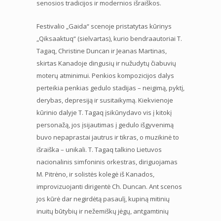
senosios tradicijos ir modernios išraiškos.
Festivalio „Gaida“ scenoje pristatytas kūrinys
„Qiksaaktuq“ (sielvartas), kurio bendraautoriai T.
Tagaq, Christine Duncan ir Jeanas Martinas,
skirtas Kanadoje dingusių ir nužudytų čiabuvių
moterų atminimui. Penkios kompozicijos dalys
perteikia penkias gedulo stadijas – neigimą, pyktį,
derybas, depresiją ir susitaikymą. Kiekvienoje
kūrinio dalyje T. Tagaq įsikūnydavo vis į kitokį
personažą, jos įsijautimas į gedulo išgyvenimą
buvo nepaprastai jautrus ir tikras, o muzikinė to
išraiška – unikali. T. Tagaq talkino Lietuvos
nacionalinis simfoninis orkestras, diriguojamas
M. Pitrėno, ir solistės kolegė iš Kanados,
improvizuojanti dirigentė Ch. Duncan. Ant scenos
jos kūrė dar negirdėtą pasaulį, kupiną mitinių
inuitų būtybių ir nežemiškų jėgų, antgamtinių