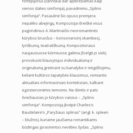
fortepijonui (žanriškai dar apibrėžiamas kaip
vienos dalies simfonija), pavadinimu „Splino
simfonija“. Pasaulinė šio opuso premjera
nepaliko abejingų. Kompozicija išreiškė visus
pagrindinius A. Martinaičio neoromantinės
kūrybos bruožus – konsonansinį skambesį,
lyriškumą, teatrališkumą. Kompozitoriaus
naujausiuose kūriniuose galima įžvelgti jo siekį
provokuoti klausytojus individualumą ir
originalumą gretinant su banalybe ir mėgdžiojimu,
keliant kultūros tapatybės klausimus, remiantis
aktualiais informaciniais kontekstais, kalbant
egzistencinėmis temomis. Ne išimtis ir pats
šviežiausias jo kūrybos vaisius – „Splino
simfonija“. Kompoziciją įkvėpė Charles‘o
Baudelaire‘o „Paryžiaus splinas“ (angl. k. spleen
– blužnis), kuriame jaučiama romantikams
būdingas įprasmintos nevilties šydas. „Splino