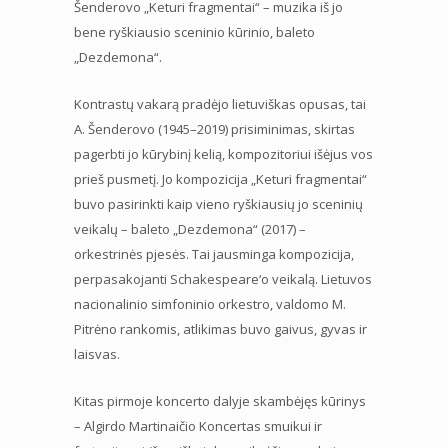
Šenderovo „Keturi fragmentai“ – muzika iš jo
bene ryškiausio sceninio kūrinio, baleto
„Dezdemona“.
Kontrastų vakarą pradėjo lietuviškas opusas, tai
A. Šenderovo (1945–2019) prisiminimas, skirtas
pagerbti jo kūrybinį kelią, kompozitoriui išėjus vos
prieš pusmetį. Jo kompozicija „Keturi fragmentai“
buvo pasirinkti kaip vieno ryškiausių jo sceninių
veikalų – baleto „Dezdemona“ (2017) –
orkestrinės pjesės. Tai jausminga kompozicija,
perpasakojanti Schakespeare‘o veikalą. Lietuvos
nacionalinio simfoninio orkestro, valdomo M.
Pitrėno rankomis, atlikimas buvo gaivus, gyvas ir
laisvas.
Kitas pirmoje koncerto dalyje skambėjęs kūrinys
– Algirdo Martinaičio Koncertas smuikui ir