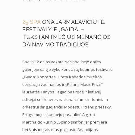
25 SPA
ONA JARMALAVIČIŪTĖ.
FESTIVALYJE „GAIDA“ –
TŪKSTANTMEČIUS MENANČIOS
DAINAVIMO TRADICIJOS
Spalio 12-osios vakarą Nacionalinėje dailės
galerijoje salėje vyko kontrastų kupinas festivalio
„Gaida“ koncertas. Greta Kanados muzikos
sensacija vadinamos ir „Polaris Music Prize“
laureatės Tanyos Tagaq pasirodė ir lietuvių
atlikėjai su Lietuvos nacionaliniam simfoniniam
orkestrui diriguojančiu Modestu Pitrėnu priešaky.
Programoje skambėjo pasaulinė Algirdo
Martinaičio kūrinio „Splino simfonija“ premjera
bei šiais metais mus palikusio Anatolijaus