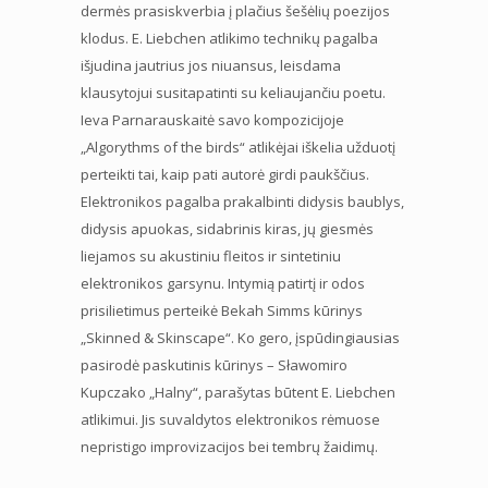
dermės prasiskverbia į plačius šešėlių poezijos
klodus. E. Liebchen atlikimo technikų pagalba
išjudina jautrius jos niuansus, leisdama
klausytojui susitapatinti su keliaujančiu poetu.
Ieva Parnarauskaitė savo kompozicijoje
„Algorythms of the birds“ atlikėjai iškelia užduotį
perteikti tai, kaip pati autorė girdi paukščius.
Elektronikos pagalba prakalbinti didysis baublys,
didysis apuokas, sidabrinis kiras, jų giesmės
liejamos su akustiniu fleitos ir sintetiniu
elektronikos garsynu. Intymią patirtį ir odos
prisilietimus perteikė Bekah Simms kūrinys
„Skinned & Skinscape“. Ko gero, įspūdingiausias
pasirodė paskutinis kūrinys – Sławomiro
Kupczako „Halny“, parašytas būtent E. Liebchen
atlikimui. Jis suvaldytos elektronikos rėmuose
nepristigo improvizacijos bei tembrų žaidimų.