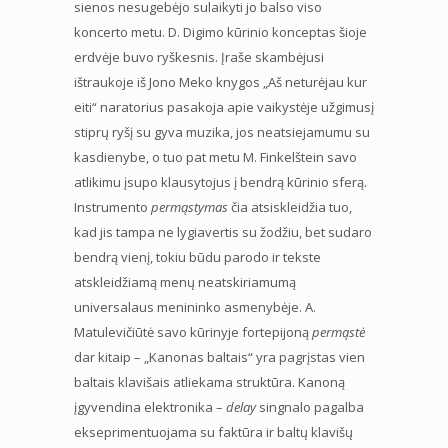
sienos nesugebėjo sulaikyti jo balso viso
koncerto metu. D. Digimo kūrinio konceptas šioje
erdvėje buvo ryškesnis. Įraše skambėjusi
ištraukoje iš Jono Meko knygos „Aš neturėjau kur
eiti“ naratorius pasakoja apie vaikystėje užgimusį
stiprų ryšį su gyva muzika, jos neatsiejamumu su
kasdienybe, o tuo pat metu M. Finkelštein savo
atlikimu įsupo klausytojus į bendrą kūrinio sferą.
Instrumento
permąstymas
čia atsiskleidžia tuo,
kad jis tampa ne lygiavertis su žodžiu, bet sudaro
bendrą vienį, tokiu būdu parodo ir tekste
atskleidžiamą menų neatskiriamumą
universalaus menininko asmenybėje. A.
Matulevičiūtė savo kūrinyje fortepijoną
permąstė
dar kitaip – „Kanonas baltais“ yra pagrįstas vien
baltais klavišais atliekama struktūra. Kanoną
įgyvendina elektronika –
delay
singnalo pagalba
ekseprimentuojama su faktūra ir baltų klavišų