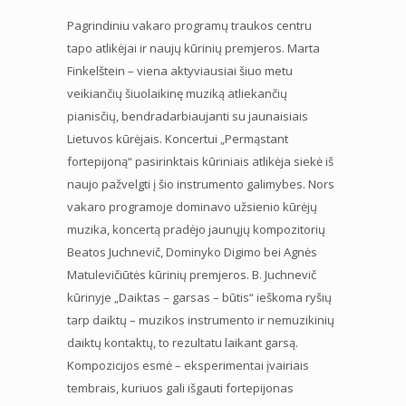
Pagrindiniu vakaro programų traukos centru
tapo atlikėjai ir naujų kūrinių premjeros. Marta
Finkelštein – viena aktyviausiai šiuo metu
veikiančių šiuolaikinę muziką atliekančių
pianisčių, bendradarbiaujanti su jaunaisiais
Lietuvos kūrėjais. Koncertui „Permąstant
fortepijoną“ pasirinktais kūriniais atlikėja siekė iš
naujo pažvelgti į šio instrumento galimybes. Nors
vakaro programoje dominavo užsienio kūrėjų
muzika, koncertą pradėjo jaunųjų kompozitorių
Beatos Juchnevič, Dominyko Digimo bei Agnės
Matulevičiūtės kūrinių premjeros. B. Juchnevič
kūrinyje „Daiktas – garsas – būtis“ ieškoma ryšių
tarp daiktų – muzikos instrumento ir nemuzikinių
daiktų kontaktų, to rezultatu laikant garsą.
Kompozicijos esmė – eksperimentai įvairiais
tembrais, kuriuos gali išgauti fortepijonas