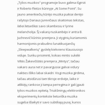
„Tylios muzikos“ programoje buvo galima išgirsti
ir Roberto Fleitzo kūrinyje „At Some Point“. Su
jauno amerikiečių kūrėjo muzika puikiai derėjo
rašytojo Dariaus Jurevičiaus skaitomas tekstas,
labai lietuviškas
savo skambesiu ir lyrine
melancholija. Šį vakarą nuskambėjo ir antra B.
Juchnevič kūrinio premjera. Ji styginių kuriamomis
harmonijomis prabudino lunatikuojančių
„Sleepwalkerių“ gyslelę kiekvieno klausiusiojo
viduje. Sunku prisiminti, kokias mintis sukėlė
Viltės Žakevičiūtės premjera „Mintys“, tačiau
vakaro aura net ir pavargusiai galvai vidury
nakties išliko labai skaidri. Visgi muzika girdima,
tačiau atsidūrusi tam tikroje erdvėje, laike ir
atlikėjų rankose ji tampa perregima ir gali įgauti
tylios muzikos epitetą. Triukšmingų elektronikos
eksperimentų kontekste lietuviška muzika
sugeba išlaikyti ir savo subtiliają pusę, kurios