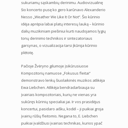
sukuriamų sąskambių derinimu. Audiovizualinę
šio koncerto pusę ko gero karūnavo Alexanderio
Nesso „Weather We Like It Or Not“. Šio kūrinio
idėja aprėpia labai platų interesų lauką – kūrinio
dalių muzikiniam piešiniui kurti naudojamos lygių
tonų derinimo technikos ir sintezatoriaus
garsynas, o vizualizacija tarsi įkūnija kūrinio
plėtotę.
Pačioje Žvėryno gilumoje įsikūrusiuose
Kompozitorių namuose „Fokusus fleitai“
demonstravo lenkų šiuolaikinės muzikos atlikėja
Ewa Liebchen. Atlikėja bendradarbiauja su
įvairiais kompozitoriais, kurių ne vienas yra
sukūręs kūrinių specialiai jai. Ir vos prasidėjus
koncertui, pasidaro aišku, kodėl – ji puikiai groja
įvairių rūšių fleitomis. Negana to, E. Liebchen
puikiai įvaldžiusi įvairias technikas, kurios ypač