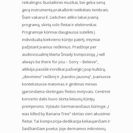
reikalingos šiuolaikinei muzikai, bei geba seną
gerą instrumentą prakalbinti netikėtais tembrais.
Šiam vakarui E. Liebchen atliko labai įvairią
programą, skirtą solo fleitai ir elektronikai.
Programoje kūriniai daugiausia sutelktii į
individualią kiekvieno kūrėjo patirtį, intymiai
pažįstant įvairius reiškinius. Pradžioje per
audiovizualinę Marta Śniady kompoziciją „I will
always be there for you – Sorry – Believe“,
atlikėja pasiūlė ironiškai pažvelgti į pop kultūrą,
„dievinimo“ reiškinį ir „bandos jausmą“, įvairiuose
kontekstuose matomas ir girdimas minias
įgarsindama skirtingais fleitos motyvais. Centrinė
koncerto dalis buvo skirta lietuvių kūrėjų
premjeroms. Vytauto Germanavičiaus kūrinyje „I
was killed by Banana Tree“ skirtas vien akustinei
fleitai. Tai kompozicija-dedikacija keliaujančiam ir
žaidžiančiam poetui. Joje derinamos mikrotonų