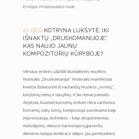
Emilijos Vinžanovaitės nuotr.
21 GEG
KOTRYNA LUKŠYTĖ. IKI
IŠNAKTŲ „DRUSKOMANIJOJE“.
KAS NAUJO JAUNŲ
KOMPOZITORIŲ KŪRYBOJE?
Vilniaus erdves užpildė šiuolaikinės muzikos
festivalis „Druskomanija“. Festivalio manifestas
kviečia išsilaisvinti iš varžančių muzikos „normų“,
kūrybinių rėmų ir taisyklių. Ir šie rėmai pamažu
išnyksta, kuomet koncertų erdvės nėra varžomos
koncertų salių sienų, kompozicija suvokiama kaip
improvizacija, technikos – kaip eksperimentai,
melodijoms, ritmui ir harmonijai lygiaverčiu
dėmeniu tampa tembrai ir idėjos. Jau penktadienį