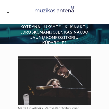
KOTRYNA LUKŠYTĖ. IKI IŠNAKTŲ
„DRUSKOMANIJOJE“. KAS NAUJO
JAUNŲ KOMPOZITORIŲ
KŪRYBOJE?
Marta Finkelštein „Permąstant fortepijoną“.