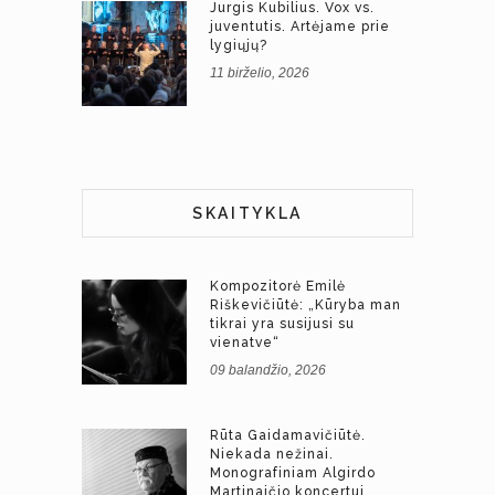
Jurgis Kubilius. Vox vs.
juventutis. Artėjame prie
lygiųjų?
11 birželio, 2026
SKAITYKLA
Kompozitorė Emilė
Riškevičiūtė: „Kūryba man
tikrai yra susijusi su
vienatve“
09 balandžio, 2026
Rūta Gaidamavičiūtė.
Niekada nežinai.
Monografiniam Algirdo
Martinaičio koncertui