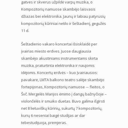
gatves ir skverus užpildė varpų muzika, o
Kompozitorių namuose skambėjo laisvasis
džiazas bei elektronika. Jaunų ir labiau patyrusių
kompozitorių kūriniai netilo ir šeštadienį, gegužės
11 d.
Šeštadienio vakaro koncertai išsisklaidė per
įvairias miesto erdves. Juose daugiausia
skambėjo akustiniams instrumentams skirta
muzika, praturtinta elektronika ir naujomis
idėjomis. Koncertų erdvės – kuo įvairiausios:
pavakare, LMTA balkono teatro salėje skambėjo
fortepijonas, Kompozitorių namuose -– fleitos, o
Švč. Mergelės Marijos ėmimo į dangų bažnyčioje –
violončelės ir smuiko duetas. Buvo galima išgirsti
net 8 lietuviškų kūrinių, sukurtų 7 kompozitorių,
kurių 6 neseniai baigė studijas ar dar
tebestudijuoja, premjeras.