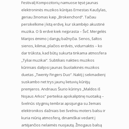
Festivalį Kompozitorių namuose tęsė jaunas
elektroninės muzikos kūrėjas Ernestas Kaušylas,
geriau žinomas kaip „Brokenchord“. Tačiau
persikelkime į kitą erdvę, kur skambėjo akustinė
muzika. O ši erdvė kiek neįprasta – Švč. Mergelės
Marijos ėmimo į dangų bažnyčia. Senos, šaltos
sienos, kilimai, plačios erdvės, vidurnaktis – ko
dar trūksta, kad būtų sukurta tinkama atmosfera
„Tyliai muzikai“. Subtiliais nakties muzikos
kūriniais dalijosi jaunas šiuolaikinės muzikos
duetas „Twenty Fingers Duo“. Naktį į sekmadienį
suskambo net trys jaunų lietuvių kūrėjų
premjeros. Andriaus Šiurio kūrinys „Maldos iš
Nojaus Arkos“ perteikia apokaliptinę nuotaiką –
švelnūs styginių tembrai apsijungia su žemais
elektronikos dažniais bei švelniu moters balsu ir
kuria niūrią atmosferą, dinamiškai vedant į
artėjančios nelaimės nuojautą. Žmogaus balsą