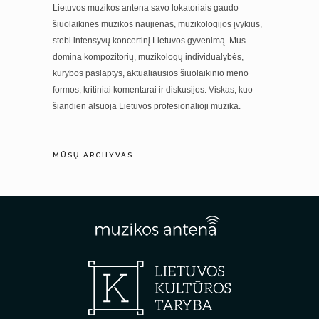
Lietuvos muzikos antena savo lokatoriais gaudo
šiuolaikinės muzikos naujienas, muzikologijos įvykius,
stebi intensyvų koncertinį Lietuvos gyvenimą. Mus
domina kompozitorių, muzikologų individualybės,
kūrybos paslaptys, aktualiausios šiuolaikinio meno
formos, kritiniai komentarai ir diskusijos. Viskas, kuo
šiandien alsuoja Lietuvos profesionalioji muzika.
MŪSŲ ARCHYVAS