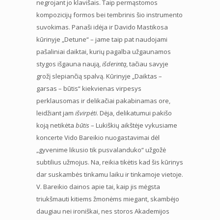
negrojant jo klavišais. Taip permąstomos
kompozicijų formos bei tembrinis šio instrumento
suvokimas. Panaši idėja ir Davido Mastikosa
kūrinyje „Detune“ – jame taip pat naudojami
pašaliniai daiktai, kurių pagalba užgaunamos
stygos išgauna naują,
išderintą
, tačiau savyje
grožį slepiančią spalvą. Kūrinyje „Daiktas –
garsas – būtis“ kiekvienas virpesys
perklausomas ir delikačiai pakabinamas ore,
leidžiant jam
išvirpėti
. Dėja, delikatumui pakišo
koją netikėta
būtis
– Lukiškių aikštėje vykusiame
koncerte Vido Bareikio nuogastavimai dėl
„gyvenime likusio tik pusvalanduko“ užgožė
subtilius užmojus. Na, reikia tikėtis kad šis kūrinys
dar suskambės tinkamu laiku ir tinkamoje vietoje.
V. Bareikio dainos apie tai, kaip jis mėgsta
triukšmauti kitiems žmonėms miegant, skambėjo
daugiau nei ironiškai, nes storos Akademijos