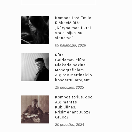
Kompozitorė Emilė
Riškevičiūtė:
„Kūryba man tikrai
yra susijusi su
vienatve“
09 balandžio, 2026
Rūta
Gaidamavičiūtė.
Niekada nežinai.
Monografiniam
Algirdo Martinaičio
koncertui artėjant
19 gegužės, 2025
Kompozitorius, doc.
Algimantas
Kubiliūnas.
Prisimenant Juozą
Gruodį
20 gruodžio, 2024