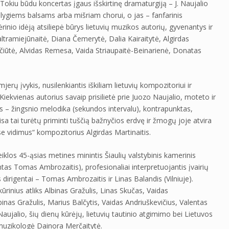
Tokiu būdu koncertas įgaus išskirtinę dramaturgiją – J. Naujalio
 lygiems balsams arba mišriam chorui, o jas – fanfarinis
io idėją atsiliepė būrys lietuvių muzikos autorių, gyvenantys ir
Baltramiejūnaitė, Diana Čemerytė, Dalia Kairaitytė, Algirdas
vičiūtė, Alvidas Remesa, Vaida Striaupaitė-Beinarienė, Donatas
erų įvykis, nusilenkiantis iškiliam lietuvių kompozitoriui ir
Kiekvienas autorius savaip prisilietė prie Juozo Naujalio, moteto ir
 – žingsnio melodika (sekundos intervalu), kontrapunktas,
sa tai turėtų priminti tuščią bažnyčios erdvę ir žmogų joje atvira
se vidimus“ kompozitorius Algirdas Martinaitis.
los 45-ąsias metines minintis Šiaulių valstybinis kamerinis
ntas Tomas Ambrozaitis), profesionaliai interpretuojantis įvairių
irigentai – Tomas Ambrozaitis ir Linas Balandis (Vilniuje).
rinius atliks Albinas Gražulis, Linas Skučas, Vaidas
lbinas Gražulis, Marius Balčytis, Vaidas Andriuškevičius, Valentas
ujalio, šių dienų kūrėjų, lietuvių tautinio atgimimo bei Lietuvos
uzikologė Dainora Merčaitytė.