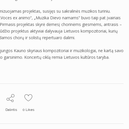
ganizuojamas projektas, susijęs su sakralinės muzikos turiniu.
s „Voces ex animo“, „Muzika Dievo namams“ buvo taip pat įvairiais
 Pirmasis projektas skyrė dėmesį chorinėms giesmėms, antrasis –
džio projektus aktyviai dalyvauja Lietuvos kompozitoriai, kurių
amos chorų ir solistų repertuaro dalimi.
ąjungos Kauno skyriaus kompozitoriai ir muzikologai, ne kartą savo
rdo garsinimo. Koncertų ciklą remia Lietuvos kultūros taryba.
Dalintis
0
Likes