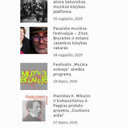
atvira lietuviškos
muzikos kūrybos
platforma
05 rugpjūčio, 2026
Pažaislio muzikos
festivalyje – Zitos
Bružaitės ir Antano
Jasenkos kūrybos
vakaras
04 rugpjūčio, 2026
Festivalis „Muzika
erdvėje“ skelbia
programą
28 liepos, 2026
Pianistas K. Mikužis
ir kompozitorius A.
Papp’as pristato
projektą „Čiurlionio
aidai“
07 liepos, 2026