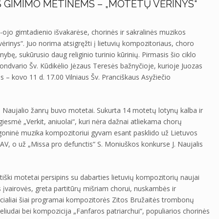
S GIMIMO METINĖMS – „MOTETŲ VĖRINYS“
-ojo gimtadienio išvakarėse, chorinės ir sakralinės muzikos
ėrinys“. Juo norima atsigręžti į lietuvių kompozitoriaus, choro
bę, sukūrusio daug religinio turinio kūrinių. Pirmasis šio ciklo
ndvario Šv. Kūdikėlio Jėzaus Teresės bažnyčioje, kurioje Juozas
s – kovo 11 d. 17.00 Vilniaus Šv. Pranciškaus Asyžiečio
o Naujalio žanrų buvo motetai. Sukurta 14 motetų lotynų kalba ir
 giesmė „Verkit, aniuolai“, kuri nėra dažnai atliekama chorų
argoninė muzika kompozitoriui gyvam esant pasklido už Lietuvos
JAV, o už „Missa pro defunctis“ S. Moniuškos konkurse J. Naujalis
iški motetai persipins su dabarties lietuvių kompozitorių naujai
 įvairovės, greta partitūrų mišriam chorui, nuskambės ir
cialiai šiai programai kompozitorės Zitos Bružaitės trombonų
preliudai bei kompozicija „Fanfaros patriarchui“, populiarios chorinės