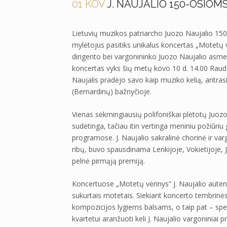
01 KOV
J. NAUJALIO 150-OSIOM
Lietuvių muzikos patriarcho Juozo Naujalio 150
mylėtojus pasitiks unikalus koncertas „Motetų v
dirigento bei vargonininko Juozo Naujalio asmeny
koncertas vyks šių metų kovo 10 d. 14.00 Raudo
Naujalis pradėjo savo kaip muziko kelią, antrasi
(Bernardinų) bažnyčioje.
Vienas sėkmingiausių polifoniškai plėtotų Juoz
sudėtinga, tačiau itin vertinga meniniu požiūriu
programose. J. Naujalio sakralinė chorinė ir v
ribų, buvo spausdinama Lenkijoje, Vokietijoje, 
pelnė pirmąją premiją.
Koncertuose „Motetų vėrinys“ J. Naujalio autent
sukurtais motetais. Siekiant koncerto tembrinės
kompozicijos lygiems balsams, o taip pat – spe
kvartetui aranžuoti keli J. Naujalio vargoniniai 