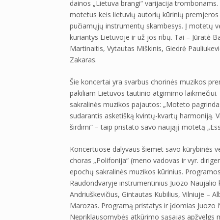
dainos „Lietuva brangi“ varijacija trombonams. 
motetus keis lietuvių autorių kūrinių premjeros
pučiamųjų instrumentų skambesys. Į motetų vėrin
kuriantys Lietuvoje ir už jos ribų. Tai – Jūratė 
Martinaitis, Vytautas Miškinis, Giedrė Pauliuke
Zakaras.
Šie koncertai yra svarbus chorinės muzikos premj
pakiliam Lietuvos tautinio atgimimo laikmečiui. 
sakralinės muzikos pajautos: „Moteto pagrindas
sudarantis asketišką kvintų-kvartų harmoniją. Vi
širdimi“ – taip pristato savo naująjį motetą „Es
Koncertuose dalyvaus šiemet savo kūrybinės veik
choras „Polifonija“ (meno vadovas ir vyr. dirige
epochų sakralinės muzikos kūrinius. Programos d
Raudondvaryje instrumentinius Juozo Naujalio kū
Andriuškevičius, Gintautas Kubilius, Vilniuje – A
Marozas. Programą pristatys ir įdomias Juozo Na
Nepriklausomybės atkūrimo sąsajas apžvelgs m