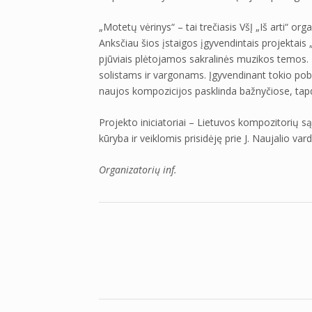
„Motetų vėrinys“ – tai trečiasis VšĮ „Iš arti“ or
Anksčiau šios įstaigos įgyvendintais projektai
pjūviais plėtojamos sakralinės muzikos temos.
solistams ir vargonams. Įgyvendinant tokio pobū
naujos kompozicijos pasklinda bažnyčiose, tapd
Projekto iniciatoriai – Lietuvos kompozitorių s
kūryba ir veiklomis prisidėję prie J. Naujalio va
Organizatorių inf.