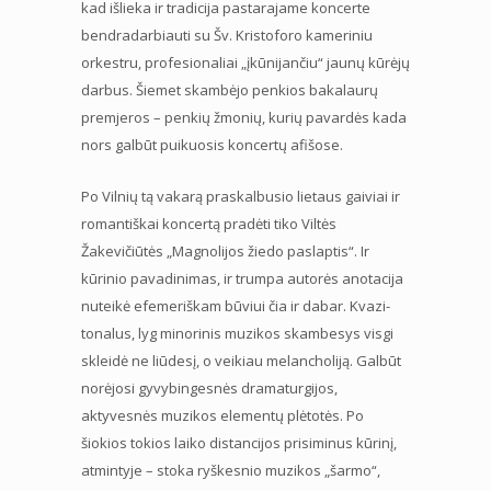
kad išlieka ir tradicija pastarajame koncerte
bendradarbiauti su Šv. Kristoforo kameriniu
orkestru, profesionaliai „įkūnijančiu“ jaunų kūrėjų
darbus. Šiemet skambėjo penkios bakalaurų
premjeros – penkių žmonių, kurių pavardės kada
nors galbūt puikuosis koncertų afišose.
Po Vilnių tą vakarą praskalbusio lietaus gaiviai ir
romantiškai koncertą pradėti tiko Viltės
Žakevičiūtės „Magnolijos žiedo paslaptis“. Ir
kūrinio pavadinimas, ir trumpa autorės anotacija
nuteikė efemeriškam būviui čia ir dabar. Kvazi-
tonalus, lyg minorinis muzikos skambesys visgi
skleidė ne liūdesį, o veikiau melancholiją. Galbūt
norėjosi gyvybingesnės dramaturgijos,
aktyvesnės muzikos elementų plėtotės. Po
šiokios tokios laiko distancijos prisiminus kūrinį,
atmintyje – stoka ryškesnio muzikos „šarmo“,