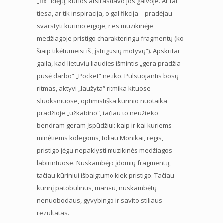
„fix“ idėjų, kurios atsirasdavo jos galvoje. Ar tai
tiesa, ar tik inspiracija, o gal fikcija – pradėjau
svarstyti kūrinio eigoje, nes muzikinėje
medžiagoje pristigo charakteringų fragmentų (ko
šiaip tikėtumeisi iš „įstrigusių motyvų“). Apskritai
gaila, kad lietuvių liaudies išmintis „gera pradžia –
pusė darbo“ „Pocket“ netiko. Pulsuojantis bosų
ritmas, aktyvi „laužyta“ ritmika kituose
sluoksniuose, optimistiška kūrinio nuotaika
pradžioje „užkabino“, tačiau to neužteko
bendram geram įspūdžiui: kaip ir kai kuriems
minėtiems kolegoms, toliau Monikai, regis,
pristigo jėgų nepaklysti muzikinės medžiagos
labirintuose. Nuskambėjo įdomių fragmentų,
tačiau kūriniui išbaigtumo kiek pristigo. Tačiau
kūrinį patobulinus, manau, nuskambėtų
nenuobodaus, gyvybingo ir savito stiliaus
rezultatas.