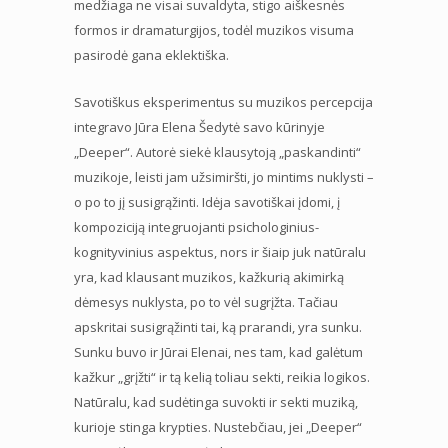
medžiaga ne visai suvaldyta, stigo aiškesnės
formos ir dramaturgijos, todėl muzikos visuma
pasirodė gana eklektiška.
Savotiškus eksperimentus su muzikos percepcija
integravo Jūra Elena Šedytė savo kūrinyje
„Deeper“. Autorė siekė klausytoją „paskandinti“
muzikoje, leisti jam užsimiršti, jo mintims nuklysti –
o po to jį susigrąžinti. Idėja savotiškai įdomi, į
kompoziciją integruojanti psichologinius-
kognityvinius aspektus, nors ir šiaip juk natūralu
yra, kad klausant muzikos, kažkurią akimirką
dėmesys nuklysta, po to vėl sugrįžta. Tačiau
apskritai susigrąžinti tai, ką prarandi, yra sunku.
Sunku buvo ir Jūrai Elenai, nes tam, kad galėtum
kažkur „grįžti“ ir tą kelią toliau sekti, reikia logikos.
Natūralu, kad sudėtinga suvokti ir sekti muziką,
kurioje stinga krypties. Nustebčiau, jei „Deeper“