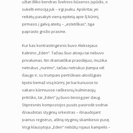
užtat išliko bendras švelnios būsenos įspūdis, o
sukelti emociją juk – irgi puiku. Apskritai, jei
reikėtų pasakyti vieną epitetą apie šį kūrinį,
pirmasis į galvą ateitų – „estetiškas“, tąja
paprasto grožio prasme.
Kur kas kontrastingesnis buvo Aleksejaus
Kalinino „Eden“. Tačiau šiuo atveju tai nebuvo
privalumas. Itin dramatiškai prasidėjusi, muzika
netrukus „nurimo“, tačiau netrukus įtampa vėl
išaugo ir, su trumpais pertrūkiais-atoslūgiais
tęsėsi bemaž visą kūrinį. Jei kai kuriuose to
vakaro kūriniuose raiškesnių kulminacijų
pritrūko, tai „Eden“ jų buvo tiesiog per daug.
Stipresnės kompozicijos pusės pasirodė sodriai
išnaudotas styginių orkestras – išnaudojant
įvairius registrus, aštrią styginių skambesio pusę.
Visgi klausytojui „Eden“ nebūtų rojaus kampelis –