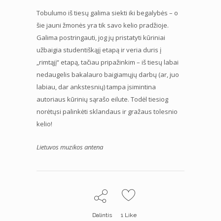
Tobulumo iš tiesų galima siekti iki begalybės – o
šie jauni žmonės yra tik savo kelio pradžioje.
Galima postringauti, jog jų pristatyti kūriniai
užbaigia studentiškąjį etapą ir veria duris į
„rimtąjį“ etapą, tačiau pripažinkim – iš tiesų labai
nedaugelis bakalauro baigiamųjų darbų (ar, juo
labiau, dar ankstesnių) tampa įsimintina
autoriaus kūrinių sąrašo eilute. Todėl tiesiog
norėtųsi palinkėti sklandaus ir gražaus tolesnio
kelio!
Lietuvos muzikos antena
Dalintis
1
Like