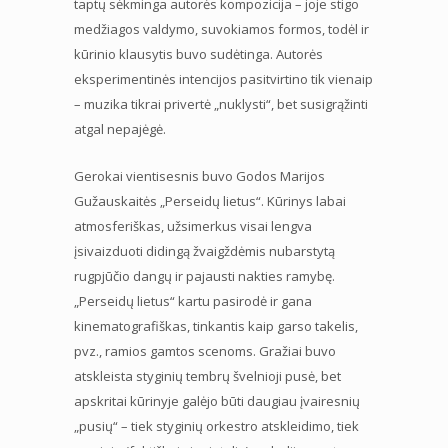
taptų sėkminga autorės kompozicija – joje stigo
medžiagos valdymo, suvokiamos formos, todėl ir
kūrinio klausytis buvo sudėtinga. Autorės
eksperimentinės intencijos pasitvirtino tik vienaip
– muzika tikrai privertė „nuklysti“, bet susigrąžinti
atgal nepajėgė.
Gerokai vientisesnis buvo Godos Marijos
Gužauskaitės „Perseidų lietus“. Kūrinys labai
atmosferiškas, užsimerkus visai lengva
įsivaizduoti didingą žvaigždėmis nubarstytą
rugpjūčio dangų ir pajausti nakties ramybę.
„Perseidų lietus“ kartu pasirodė ir gana
kinematografiškas, tinkantis kaip garso takelis,
pvz., ramios gamtos scenoms. Gražiai buvo
atskleista styginių tembrų švelnioji pusė, bet
apskritai kūrinyje galėjo būti daugiau įvairesnių
„pusių“ – tiek styginių orkestro atskleidimo, tiek