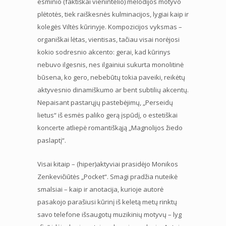
esminio (faktiškai vienintelio) melodijos motyvo
plėtotės, tiek raiškesnės kulminacijos, lygiai kaip ir
kolegės Viltės kūrinyje. Kompozicijos vyksmas –
organiškai lėtas, vientisas, tačiau visai norėjosi
kokio sodresnio akcento: gerai, kad kūrinys
nebuvo ilgesnis, nes ilgainiui sukurta monolitinė
būsena, ko gero, nebebūtų tokia paveiki, reikėtų
aktyvesnio dinamiškumo ar bent subtilių akcentų.
Nepaisant pastarųjų pastebėjimų, „Perseidų
lietus“ iš esmės paliko gerą įspūdį, o estetiškai
koncerte atliepė romantiškąją „Magnolijos žiedo
paslaptį“.
Visai kitaip – (hiper)aktyviai prasidėjo Monikos
Zenkevičiūtės „Pocket“. Smagi pradžia nuteikė
smalsiai – kaip ir anotacija, kurioje autorė
pasakojo parašiusi kūrinį iš keletą metų rinktų
savo telefone išsaugotų muzikinių motyvų – lyg