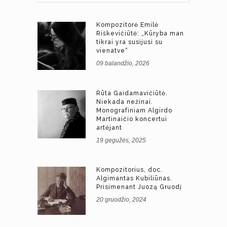
Kompozitorė Emilė
Riškevičiūtė: „Kūryba man
tikrai yra susijusi su
vienatve“
09 balandžio, 2026
Rūta Gaidamavičiūtė.
Niekada nežinai.
Monografiniam Algirdo
Martinaičio koncertui
artėjant
19 gegužės, 2025
Kompozitorius, doc.
Algimantas Kubiliūnas.
Prisimenant Juozą Gruodį
20 gruodžio, 2024