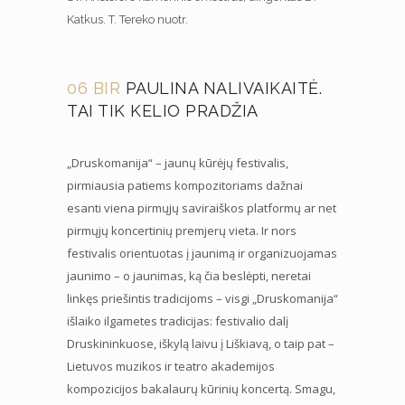
Katkus. T. Tereko nuotr.
06 BIR
PAULINA NALIVAIKAITĖ.
TAI TIK KELIO PRADŽIA
„Druskomanija“ – jaunų kūrėjų festivalis,
pirmiausia patiems kompozitoriams dažnai
esanti viena pirmųjų saviraiškos platformų ar net
pirmųjų koncertinių premjerų vieta. Ir nors
festivalis orientuotas į jaunimą ir organizuojamas
jaunimo – o jaunimas, ką čia beslėpti, neretai
linkęs priešintis tradicijoms – visgi „Druskomanija“
išlaiko ilgametes tradicijas: festivalio dalį
Druskininkuose, iškylą laivu į Liškiavą, o taip pat –
Lietuvos muzikos ir teatro akademijos
kompozicijos bakalaurų kūrinių koncertą. Smagu,