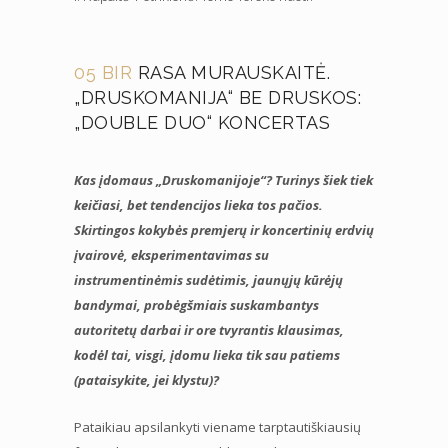
05 BIR
RASA MURAUSKAITĖ.
„DRUSKOMANIJA“ BE DRUSKOS:
„DOUBLE DUO“ KONCERTAS
Kas įdomaus „Druskomanijoje“? Turinys šiek tiek
keičiasi, bet tendencijos lieka tos pačios.
Skirtingos kokybės premjerų ir koncertinių erdvių
įvairovė, eksperimentavimas su
instrumentinėmis sudėtimis, jaunųjų kūrėjų
bandymai, probėgšmiais suskambantys
autoritetų darbai ir ore tvyrantis klausimas,
kodėl tai, visgi, įdomu lieka tik sau patiems
(pataisykite, jei klystu)?
Pataikiau apsilankyti viename tarptautiškiausių