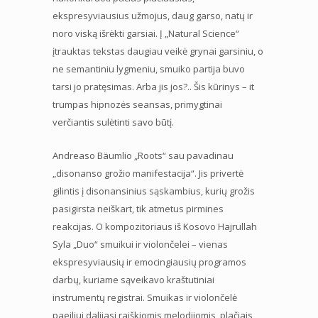
ekspresyviausius užmojus, daug garso, natų ir
noro viską išrėkti garsiai. Į „Natural Science“
įtrauktas tekstas daugiau veikė grynai garsiniu, o
ne semantiniu lygmeniu, smuiko partija buvo
tarsi jo pratęsimas. Arba jis jos?.. Šis kūrinys – it
trumpas hipnozės seansas, primygtinai
verčiantis sulėtinti savo būtį.
Andreaso Bäumlio „Roots“ sau pavadinau
„disonanso grožio manifestacija“. Jis privertė
gilintis į disonansinius sąskambius, kurių grožis
pasigirsta neiškart, tik atmetus pirmines
reakcijas. O kompozitoriaus iš Kosovo Hajrullah
Syla „Duo“ smuikui ir violončelei – vienas
ekspresyviausių ir emocingiausių programos
darbų, kuriame sąveikavo kraštutiniai
instrumentų registrai. Smuikas ir violončelė
paeiliui dalijasi raiškiomis melodijomis, plačiais