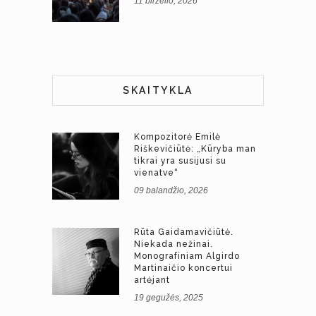
11 birželio, 2026
SKAITYKLA
Kompozitorė Emilė
Riškevičiūtė: „Kūryba man
tikrai yra susijusi su
vienatve“
09 balandžio, 2026
Rūta Gaidamavičiūtė.
Niekada nežinai.
Monografiniam Algirdo
Martinaičio koncertui
artėjant
19 gegužės, 2025