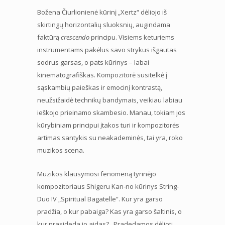
Božena Čiurlionienė kūrinį „Xertz“ dėliojo iš
skirtingų horizontalių sluoksnių, augindama
faktūrą
crescendo
principu. Visiems keturiems
instrumentams pakėlus savo strykus išgautas
sodrus garsas, o pats kūrinys – labai
kinematografiškas. Kompozitorė susitelkė į
sąskambių paieškas ir emocinį kontrastą,
neužsižaidė technikų bandymais, veikiau labiau
ieškojo prieinamo skambesio. Manau, tokiam jos
kūrybiniam principui įtakos turi ir kompozitorės
artimas santykis su neakademinės, tai yra, roko
muzikos scena.
Muzikos klausymosi fenomeną tyrinėjo
kompozitoriaus Shigeru Kan-no kūrinys String-
Duo IV „Spiritual Bagatelle“. Kur yra garso
pradžia, o kur pabaiga? Kas yra garso šaltinis, o
kur prasideda jo aidas?.. Pradedamos dėlioti