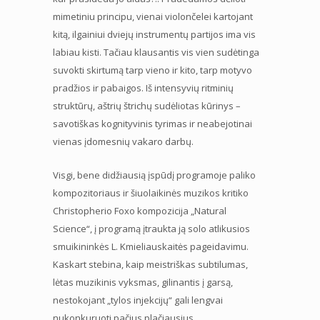
mimetiniu principu, vienai violončelei kartojant
kitą, ilgainiui dviejų instrumentų partijos ima vis
labiau kisti. Tačiau klausantis vis vien sudėtinga
suvokti skirtumą tarp vieno ir kito, tarp motyvo
pradžios ir pabaigos. Iš intensyvių ritminių
struktūrų, aštrių štrichų sudėliotas kūrinys –
savotiškas kognityvinis tyrimas ir neabejotinai
vienas įdomesnių vakaro darbų.
Visgi, bene didžiausią įspūdį programoje paliko
kompozitoriaus ir šiuolaikinės muzikos kritiko
Christopherio Foxo kompozicija „Natural
Science“, į programą įtraukta ją solo atlikusios
smuikininkės L. Kmieliauskaitės pageidavimu.
Kaskart stebina, kaip meistriškas subtilumas,
lėtas muzikinis vyksmas, gilinantis į garsą,
nestokojant „tylos injekcijų“ gali lengvai
nukonkuruoti pačius plačiausius,