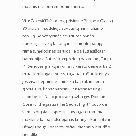
mostais ir stipriu emociniu turiniu.
Viltė Žakevičiūtė, rodos, prisiminė Philipe‘a Glassą
80-aisiais ir sudėliojo savotišką minimalizmo
repliką. Repetityvinės struktūros pynėsi
sudėtingais visų keturių instrumentų partijų
ritmais, melodinės partijos liejosi į „glasiškas“
harmonijas. Autorė kompoziciją pavadino „Furija“
(1. Senovės graikų ir romėnų keršto deivė arba 2.
Pikta, kerštinga moteris, ragana), tačiau kūrinys
jos visai nepriminė – muzika kaip tik maloniai
glostė ausį konsonansiniu ir nepretenzingu
skambesiu. Na, o programą užbaigęs Damiano
Gorandi „Pegasus (The Secret Flight)“ buvo dar
vienas drąsia ekspresija, avangardui artima
muzikine kalba pulsuojantis kūrinys, kuris plačiu
užmoju baigė koncertą, tačiau didesnio įspūdžio
nepaliko.