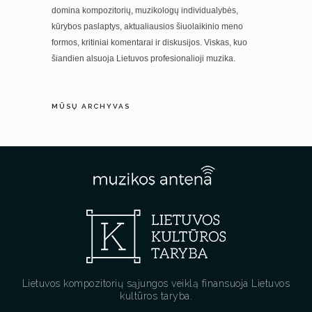
domina kompozitorių, muzikologų individualybės,
kūrybos paslaptys, aktualiausios šiuolaikinio meno
formos, kritiniai komentarai ir diskusijos. Viskas, kuo
šiandien alsuoja Lietuvos profesionalioji muzika.
MŪSŲ ARCHYVAS
Lietuvos kompozitorių sąjungos veiklą finansuoja Lietuvos
kultūros taryba.