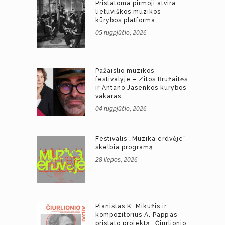
Pristatoma pirmoji atvira
lietuviškos muzikos
kūrybos platforma
05 rugpjūčio, 2026
Pažaislio muzikos
festivalyje – Zitos Bružaitės
ir Antano Jasenkos kūrybos
vakaras
04 rugpjūčio, 2026
Festivalis „Muzika erdvėje“
skelbia programą
28 liepos, 2026
Pianistas K. Mikužis ir
kompozitorius A. Papp’as
pristato projektą „Čiurlionio