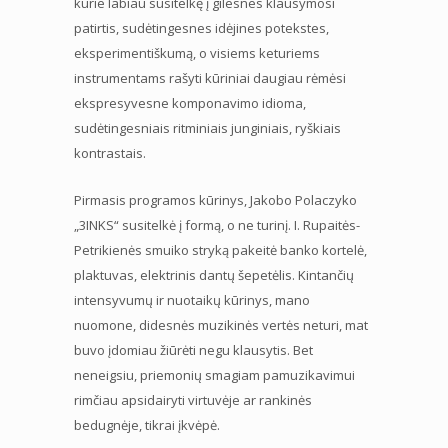
kurie labiau susitelkę į gilesnes klausymosi
patirtis, sudėtingesnes idėjines potekstes,
eksperimentiškumą, o visiems keturiems
instrumentams rašyti kūriniai daugiau rėmėsi
ekspresyvesne komponavimo idioma,
sudėtingesniais ritminiais junginiais, ryškiais
kontrastais.
Pirmasis programos kūrinys, Jakobo Polaczyko
„3INKS“ susitelkė į formą, o ne turinį. I. Rupaitės-
Petrikienės smuiko stryką pakeitė banko kortelė,
plaktuvas, elektrinis dantų šepetėlis. Kintančių
intensyvumų ir nuotaikų kūrinys, mano
nuomone, didesnės muzikinės vertės neturi, mat
buvo įdomiau žiūrėti negu klausytis. Bet
neneigsiu, priemonių smagiam pamuzikavimui
rimčiau apsidairyti virtuvėje ar rankinės
bedugnėje, tikrai įkvėpė.