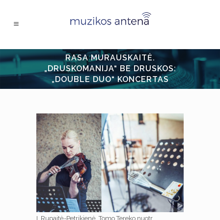
RASA MURAUSKAITĖ.
„DRUSKOMANIJA“ BE DRUSKOS:
„DOUBLE DUO“ KONCERTAS
I. Rupaitė-Petrikienė. Tomo Tereko nuotr.