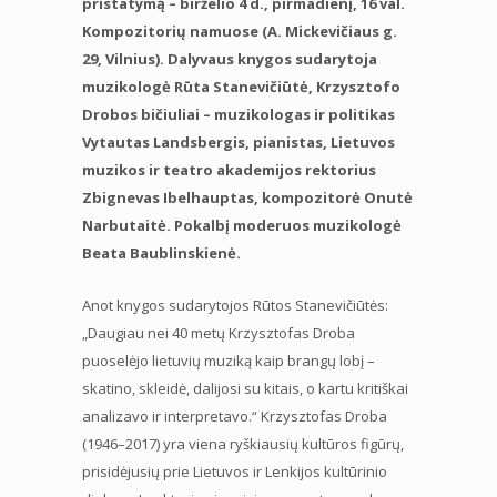
pristatymą – birželio 4 d., pirmadienį, 16 val.
Kompozitorių namuose (A. Mickevičiaus g.
29, Vilnius). Dalyvaus knygos sudarytoja
muzikologė Rūta Stanevičiūtė, Krzysztofo
Drobos bičiuliai – muzikologas ir politikas
Vytautas Landsbergis, pianistas, Lietuvos
muzikos ir teatro akademijos rektorius
Zbignevas Ibelhauptas, kompozitorė Onutė
Narbutaitė. Pokalbį moderuos muzikologė
Beata Baublinskienė.
Anot knygos sudarytojos Rūtos Stanevičiūtės:
„Daugiau nei 40 metų Krzysztofas Droba
puoselėjo lietuvių muziką kaip brangų lobį –
skatino, skleidė, dalijosi su kitais, o kartu kritiškai
analizavo ir interpretavo.“ Krzysztofas Droba
(1946–2017) yra viena ryškiausių kultūros figūrų,
prisidėjusių prie Lietuvos ir Lenkijos kultūrinio