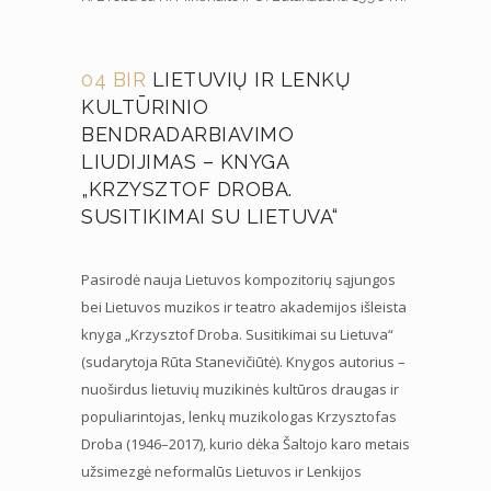
04 BIR
LIETUVIŲ IR LENKŲ
KULTŪRINIO
BENDRADARBIAVIMO
LIUDIJIMAS – KNYGA
„KRZYSZTOF DROBA.
SUSITIKIMAI SU LIETUVA“
Pasirodė nauja Lietuvos kompozitorių sąjungos
bei Lietuvos muzikos ir teatro akademijos išleista
knyga „Krzysztof Droba. Susitikimai su Lietuva“
(sudarytoja Rūta Stanevičiūtė). Knygos autorius –
nuoširdus lietuvių muzikinės kultūros draugas ir
populiarintojas, lenkų muzikologas Krzysztofas
Droba (1946–2017), kurio dėka Šaltojo karo metais
užsimezgė neformalūs Lietuvos ir Lenkijos