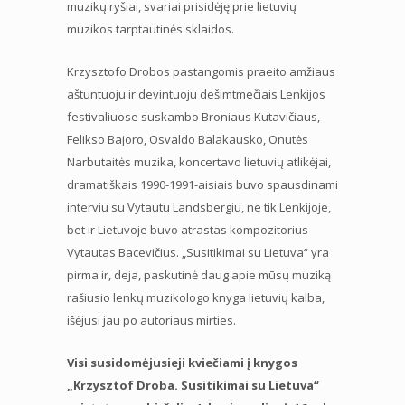
muzikų ryšiai, svariai prisidėję prie lietuvių
muzikos tarptautinės sklaidos.
Krzysztofo Drobos pastangomis praeito amžiaus
aštuntuoju ir devintuoju dešimtmečiais Lenkijos
festivaliuose suskambo Broniaus Kutavičiaus,
Felikso Bajoro, Osvaldo Balakausko, Onutės
Narbutaitės muzika, koncertavo lietuvių atlikėjai,
dramatiškais 1990-1991-aisiais buvo spausdinami
interviu su Vytautu Landsbergiu, ne tik Lenkijoje,
bet ir Lietuvoje buvo atrastas kompozitorius
Vytautas Bacevičius. „Susitikimai su Lietuva“ yra
pirma ir, deja, paskutinė daug apie mūsų muziką
rašiusio lenkų muzikologo knyga lietuvių kalba,
išėjusi jau po autoriaus mirties.
Visi susidomėjusieji kviečiami į knygos
„Krzysztof Droba. Susitikimai su Lietuva“