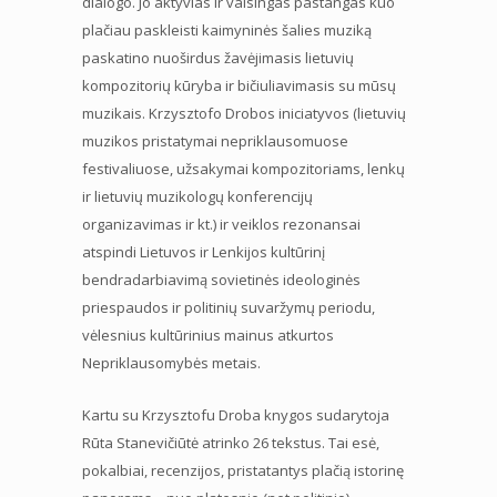
dialogo. Jo aktyvias ir vaisingas pastangas kuo
plačiau paskleisti kaimyninės šalies muziką
paskatino nuoširdus žavėjimasis lietuvių
kompozitorių kūryba ir bičiuliavimasis su mūsų
muzikais. Krzysztofo Drobos iniciatyvos (lietuvių
muzikos pristatymai nepriklausomuose
festivaliuose, užsakymai kompozitoriams, lenkų
ir lietuvių muzikologų konferencijų
organizavimas ir kt.) ir veiklos rezonansai
atspindi Lietuvos ir Lenkijos kultūrinį
bendradarbiavimą sovietinės ideologinės
priespaudos ir politinių suvaržymų periodu,
vėlesnius kultūrinius mainus atkurtos
Nepriklausomybės metais.
Kartu su Krzysztofu Droba knygos sudarytoja
Rūta Stanevičiūtė atrinko 26 tekstus. Tai esė,
pokalbiai, recenzijos, pristatantys plačią istorinę