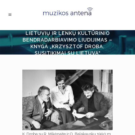
LIETUVIŲ IR LENKŲ KULTŪRINIO
BENDRADARBIAVIMO LIUDIJIMAS –
KNYGA „KRZYSZTOF DROBA.
SUSITIKIMAI SU LIETUVA“
K. Droba su R. Mikėnaite ir O. Balakausku 1990 m.