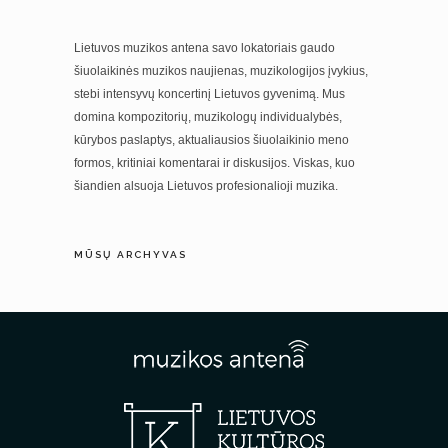
Lietuvos muzikos antena savo lokatoriais gaudo
šiuolaikinės muzikos naujienas, muzikologijos įvykius,
stebi intensyvų koncertinį Lietuvos gyvenimą. Mus
domina kompozitorių, muzikologų individualybės,
kūrybos paslaptys, aktualiausios šiuolaikinio meno
formos, kritiniai komentarai ir diskusijos. Viskas, kuo
šiandien alsuoja Lietuvos profesionalioji muzika.
MŪSŲ ARCHYVAS