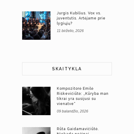
Jurgis Kubilius. Vox vs.
juventutis. Artėjame prie
lygiųjų?
11 birželio, 2026
SKAITYKLA
Kompozitorė Emilė
Riškevičiūtė: „Kūryba man
tikrai yra susijusi su
vienatve“
09 balandžio, 2026
Rūta Gaidamavičiūtė.
Niekada nežinai.