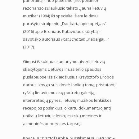
panoramą – nuo platesnio (net politinio)
rezonanso sulaukusio teksto „Jauna lietuvių
muzika“ (1984) iki specialiai šiam leidiniui
parašytų straipsnių „Dar kartą apie apeigas“
(2016) apie Broniaus Kutavičiaus kūrybą ir
savotiško autoriaus
Post Scriptum
„Pabaigai…“
(2017).
Gimusi iš kuklaus sumanymo atverti lietuvių
skaitytojams Lietuvos ir užsienio spaudos
puslapiuose išsisklaidžiusius Krzysztofo Drobos
darbus, knyga susiklostė į solidų tomą, pristatantį
ryškių lietuvių muzikų portretų galeriją,
interpretacijų pynes, lietuvių muzikos lenkiškos
recepcijos poslinkius, o kartu dokumentuojantį
unikalų lietuvių ir lenkų muzikų meninės ir
asmeninės bendrystės tarpsnį.
Knyga „Krzysztof Droba. Susitikimai su Lietuva“ –