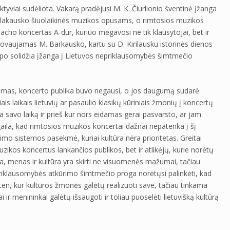
iai sudėliota. Vakarą pradėjusi M. K. Čiurlionio šventinė įžanga
alakausko šiuolaikinės muzikos opusams, o rimtosios muzikos
Bacho koncertas A-dur, kuriuo mėgavosi ne tik klausytojai, bet ir
adovaujamas M. Barkausko, kartu su D. Kirilausku istorinės dienos
apo solidžia įžanga į Lietuvos nepriklausomybės šimtmečio
nkamas, koncerto publika buvo negausi, o jos daugumą sudarė
laikais lietuvių ar pasaulio klasikų kūriniais žmonių į koncertų
ja savo laiką ir prieš kur nors eidamas gerai pasvarsto, ar jam
 gaila, kad rimtosios muzikos koncertai dažnai nepatenka į šį
mo sistemos pasekmė, kuriai kultūra nėra prioritetas. Greitai
uzikos koncertus lankančios publikos, bet ir atlikėjų, kurie norėtų
a, menas ir kultūra yra skirti ne visuomenės mažumai, tačiau
epriklausomybės atkūrimo šimtmečio proga norėtųsi palinkėti, kad
n, kur kultūros žmonės galėtų realizuoti save, tačiau tinkama
 ir menininkai galėtų išsaugoti ir toliau puoselėti lietuvišką kultūrą