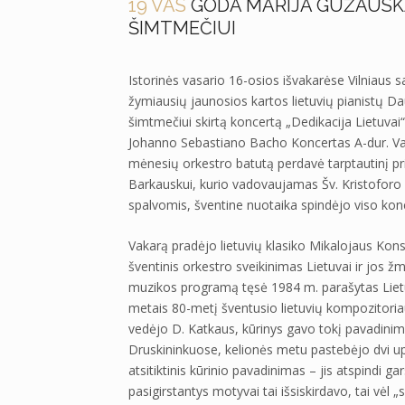
19 VAS
GODA MARIJA GUŽAUSKAI
ŠIMTMEČIUI
Istorinės vasario 16-osios išvakarėse Vilniaus s
žymiausių jaunosios kartos lietuvių pianistų D
šimtmečiui skirtą koncertą „Dedikacija Lietuvai“
Johanno Sebastiano Bacho Koncertas A-dur. Va
mėnesių orkestro batutą perdavė tarptautinį pr
Barkauskui, kurio vadovaujamas Šv. Kristoforo k
spalvomis, šventine nuotaika spindėjo viso kon
Vakarą pradėjo lietuvių klasiko Mikalojaus Konst
šventinis orkestro sveikinimas Lietuvai ir jo
muzikos programą tęsė 1984 m. parašytas Lietu
metais 80-metį šventusio lietuvių kompozitori
vedėjo D. Katkaus, kūrinys gavo tokį pavadinim
Druskininkuose, kelionės metu pastebėjo dvi up
atsitiktinis kūrinio pavadinimas – jis atspindi g
pasigirstantys motyvai tai išsiskirdavo, tai vėl 