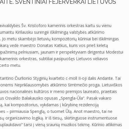
TĖ. ŠVENTINIAI FEJERVERKAI LIETUVOS
avivaldybės Šv. Kristoforo kamerinis orkestras kartu su vienu
aumantu Kirilausku surengė iškilmingą valstybės atkūrimo
. Jo metu skambėjo lietuvių kompozitorių kūriniai bei iškilmingas
karą vedė maestro Donatas Katkus, kuris vos prieš keletą
ipažinimą pelniusiam, jaunam ir perspektyviam dirigentui Modestui
amerinis orkestras, subtiliai pasipuošęs Lietuvos vėliavos
certo metu.
antino Čiurlionio Styginių kvarteto c-moll II-oji dalis Andante. Tai
s žmonėms Nepriklausomybės atkūrimo šimtmečio proga. Lietuviškos
vos nacionalinės kultūros ir meno premijos laureato, praeitais
aus Osvaldo Balakausko opusas „Spengla-Ūla”. Pasak vakaro
ą, kai kompozitorius, vykdamas į kūrybinę rezidenciją
es – pirmiausia Spenglą, o tuomet Ūlą. Anot maestro, tai ne
arsų organizavimo logiką. Ir iš tiesų, skirtinguose instrumentuose
„suplaukdavo“ tarsi į vieną sraunią muzikos tėkmę. Kūrinio atlikimas