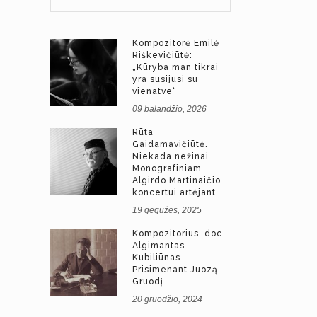
Kompozitorė Emilė
Riškevičiūtė:
„Kūryba man tikrai
yra susijusi su
vienatve“
09 balandžio, 2026
Rūta
Gaidamavičiūtė.
Niekada nežinai.
Monografiniam
Algirdo Martinaičio
koncertui artėjant
19 gegužės, 2025
Kompozitorius, doc.
Algimantas
Kubiliūnas.
Prisimenant Juozą
Gruodį
20 gruodžio, 2024