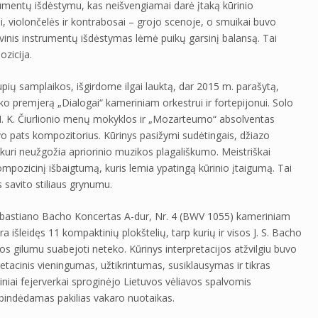
rumentų išdėstymu, kas neišvengiamai darė įtaką kūrinio
ai, violončelės ir kontrabosai – grojo scenoje, o smuikai buvo
vinis instrumentų išdėstymas lėmė puikų garsinį balansą. Tai
ozicija.
upių samplaikos, išgirdome ilgai lauktą, dar 2015 m. parašytą,
ko premjerą „Dialogai“ kameriniam orkestrui ir fortepijonui. Solo
, M. K. Čiurlionio menų mokyklos ir „Mozarteumo“ absolventas
vo pats kompozitorius. Kūrinys pasižymi sudėtingais, džiazo
 kuri neužgožia apriorinio muzikos plagališkumo. Meistriškai
pozicinį išbaigtumą, kuris lemia ypatingą kūrinio įtaigumą. Tai
 savito stiliaus grynumu.
bastiano Bacho Koncertas A-dur, Nr. 4 (BWV 1055) kameriniam
yra išleidęs 11 kompaktinių plokštelių, tarp kurių ir visos J. S. Bacho
ijos gilumu suabejoti neteko. Kūrinys interpretacijos atžvilgiu buvo
pretacinis vieningumas, užtikrintumas, susiklausymas ir tikras
niai fejerverkai sproginėjo Lietuvos vėliavos spalvomis
spindėdamas pakilias vakaro nuotaikas.