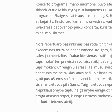
Koncerto programa, mano nuomone, buvo efektyv
sklandžiai ruošė klausytojus sukauptiems O. B
programą užbaigė sielai ir ausiai malonus J. S. 
atlikėjai. Šv. Kristoforo kamerinis orkestras, v
išvakarėse padovanojo puikų koncertą, kuris t
minėjimo iškilmes.
Nors repertuaro pasirinkimas pasirodė itin ti
akademinės muzikos bendruomenė. Ko gero, šiais 
sales jau nepriviliosi. Dabar kiekvienas skaičiuo
„apsimoka“ ten praleisti savo laisvalaikį. Labai
„apsimokančių“ renginių sąrašą. Tai mūsų švieti
nebeturėsime ne tik klasikinės ar šiuolaikinės m
groti pustuštėms salėms ar vieni kitiems. Muzik
visiems Lietuvos piliečiams. Taigi, Lietuvos n
Nepriklausomybė taptų ne galimybe emigruoti te
proga atsirasti terpei, kurioje Lietuvos mokytojai
bei kurti Lietuvos ateitį.