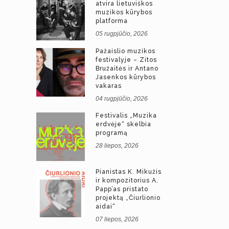
atvira lietuviškos
muzikos kūrybos
platforma
05 rugpjūčio, 2026
Pažaislio muzikos
festivalyje – Zitos
Bružaitės ir Antano
Jasenkos kūrybos
vakaras
04 rugpjūčio, 2026
Festivalis „Muzika
erdvėje“ skelbia
programą
28 liepos, 2026
Pianistas K. Mikužis
ir kompozitorius A.
Papp’as pristato
projektą „Čiurlionio
aidai“
07 liepos, 2026