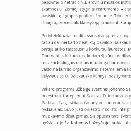
pasižymėjo netradiciniu, erdviniu muzikos inst
skambesiui. Žemieji styginiai instrumentai – alt
pasiskirstę į grupes publikos šonuose. Toks erd
išbaigta, procesuali, klausytoją įtraukianti komp
Po intelektualiai meditatyvios dviejų muzikinių 
tačiau dar nei karto neatliktą Osvaldo Balakaus
partiją atliko tarptautinių konkursų laureatas
Daumantas Kirilauskas, kuriam šį kūrinį dedika
muzikai būdingais ritmais ir turtinga harmonija,
valdoma kūrinio organizavimo sistema lemia kom
vėlyviausias O. Balakausko kūrinys, pasižymintis
Vakaro programą užbaigė šventinis Johanno Se
orkestrui ir fortepijonui. Solistas D. Kirilauskas 
Partitos. Taigi, stiliaus išmanymu ir interpretac
ryškiausias. Buvo justi orkestro ir solisto inter
muzikavimo džiaugsmas. Šis opusas tarsi šventi
apšviestoje Šv. Kotrynos bažnyčioje, puikiai at